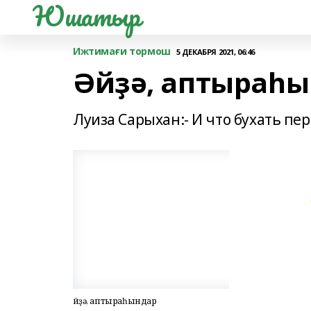
Юшатыр
Ижтимағи тормош
5 ДЕКАБРЯ 2021, 06:46
Әйҙә, аптыраһ
Луиза Сарыхан:- И что бухать пе
Әйҙә, аптыраһындар