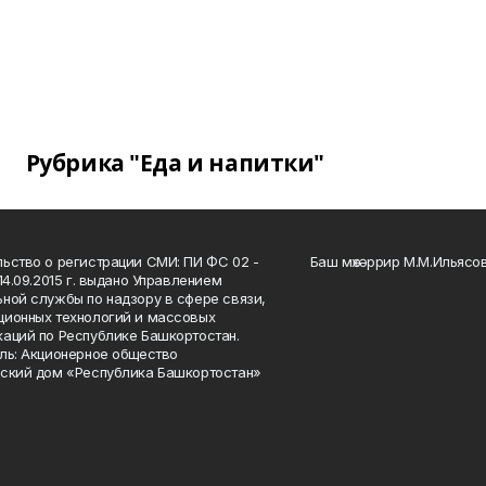
Рубрика "Еда и напитки"
ьство о регистрации СМИ: ПИ ФС 02 -
Баш мөхәррир М.М.Ильясо
14.09.2015 г. выдано Управлением
ной службы по надзору в сфере связи,
ионных технологий и массовых
аций по Республике Башкортостан.
ль: Акционерное общество
ский дом «Республика Башкортостан»