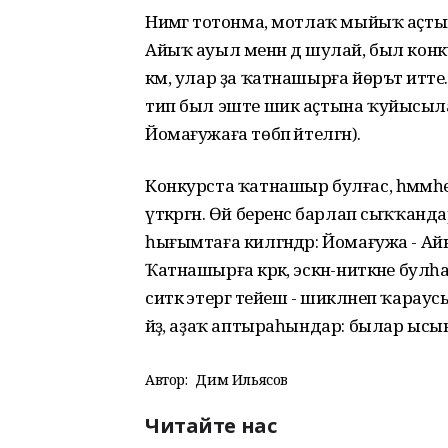
Нимәгә тотонма, мотлаҡ мыйыҡ аҫтын
Айыҡ ауыл менән дә шулай, был конк
кәм, улар ҙа ҡатнашырға йөръәт итте.
тип был эште шик аҫтына ҡуйысылар,
Йомағужаға төбәп әйтелгән).
Конкурста ҡатнашыр булғас, һәммә
үткәргән. Өй беренсә барлап сыҡҡандар
һығымтаға килгәндәр: Йомағужа - Ай
Ҡатнашырға кәрәк, эскән-ниткәне бу
ситкә этергә тейеш - шикләнеп ҡарау
әйҙә, аҙаҡ аптыраһындар: былар ысы
Автор:
Дим Ильясов
Читайте нас