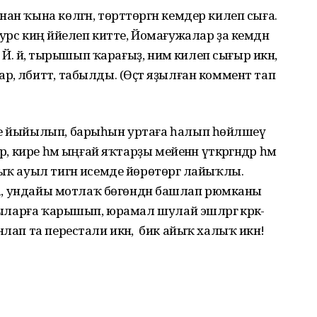
ан ҡына көлгән, төрттөргән кемдер килеп сыға.
урс киң йәйелеп китте, Йомағужалар ҙа кемдән
 Йә. йә, тырышып ҡарағыҙ, нимә килеп сығыр икән,
 әлбиттә, табылды. (Өҫтә яҙылған коммент тап
һе йыйылып, барыһын уртаға һалып һөйләшеү
, кире һәм ыңғай яҡтарҙы мейенән үткәргәндәр һәм
ыҡ ауыл тигән исемде йөрөтөргә лайыҡлы.
лһа, ундайы мотлаҡ бөгөндән башлап рюмканы
сыларға ҡарышып, юрамал шулай эшләргә кәрәк-
нлап та перестали икән, бик айыҡ халыҡ икән!