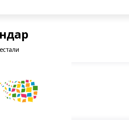
ындар
рестали