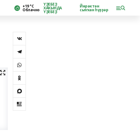
ҮҘЕБЕҘ
+19 °С
Йөрәктән
ХАҠЫНДА
Облачно
сыҡҡан һүҙҙәр
ҮҘЕБЕҘ