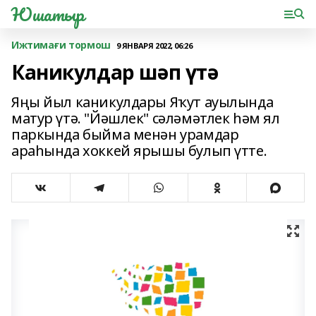
Юшатыр
Ижтимағи тормош
9 ЯНВАРЯ 2022, 06:26
Каникулдар шәп үтә
Яңы йыл каникулдары Яҡут ауылында
матур үтә. "Йәшлек" сәләмәтлек һәм ял
паркында быйма менән урамдар
араһында хоккей ярышы булып үтте.