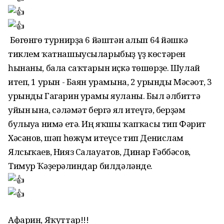
Бөгөнгө турнирҙа 6 йәштән алып 64 йәшкә
тиклем ҡатнашыусыларыбыҙ үҙ көстәрен
һынаны, бала саҡтарын иҫкә төшөрҙе. Шулай
итеп, 1 урын - Баян урамына, 2 урынды Мәсәғот, 3
урынды Гагарин урамы яуланы. Был әлбиттә
уйын ғына, сәләмәт бергә ял итеүгә, берҙәм
булыуға нимә етә. Иң яҡшы ҡапҡасы тип Фәрит
Хәсәнов, шәп һөжүм итеүсе тип Денислам
Ялсыҡаев, Нияз Салауатов, Динар Ғәббәсов,
Тимур Ҡәҙерғәлиндар билдәләнде.
Афарин, Яҡуттар!!!