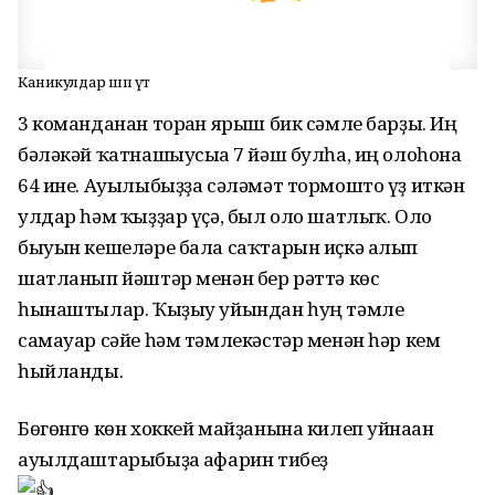
Каникулдар шәп үтә
3 команданан торған ярыш бик сәмле барҙы. Иң
бәләкәй ҡатнашыусыға 7 йәш булһа, иң олоһона
64 ине. Ауылыбыҙҙа сәләмәт тормошто үҙ иткән
улдар һәм ҡыҙҙар үҫә, был оло шатлыҡ. Оло
быуын кешеләре бала саҡтарын иҫкә алып
шатланып йәштәр менән бер рәттә көс
һынаштылар. Ҡыҙыу уйындан һуң тәмле
самауар сәйе һәм тәмлекәстәр менән һәр кем
һыйланды.
Бөгөнгө көн хоккей майҙанына килеп уйнаған
ауылдаштарыбыҙға афарин тибеҙ