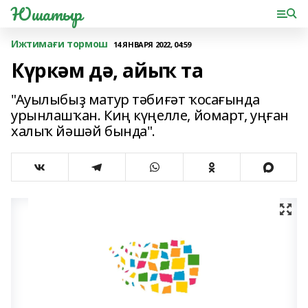
Юшатыр
Ижтимағи тормош
14 ЯНВАРЯ 2022, 04:59
Күркәм дә, айыҡ та
"Ауылыбыҙ матур тәбиғәт ҡосағында
урынлашҡан. Киң күңелле, йомарт, уңған
халыҡ йәшәй бында".