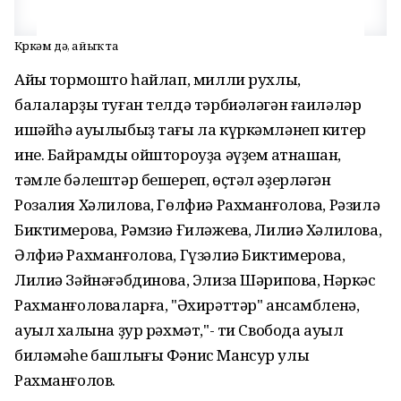
Күркәм дә, айыҡ та
Айыҡ тормошто һайлап, милли рухлы,
балаларҙы туған телдә тәрбиәләгән ғаиләләр
ишәйһә ауылыбыҙ тағы ла күркәмләнеп китер
ине. Байрамды ойштороуҙа әүҙем ҡатнашҡан,
тәмле бәлештәр бешереп, өҫтәл әҙерләгән
Розалия Хәлилова, Гөлфиә Рахманғолова, Рәзилә
Биктимерова, Рәмзиә Ғиләжева, Лилиә Хәлилова,
Әлфиә Рахманғолова, Гүзәлиә Биктимерова,
Лилиә Зәйнәғәбдинова, Элиза Шәрипова, Нәркәс
Рахманғоловаларға, "Әхирәттәр" ансамбленә,
ауыл халҡына ҙур рәхмәт,"- ти Свобода ауыл
биләмәһе башлығы Фәнис Мансур улы
Рахманғолов.