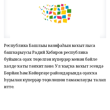
Республика Башлығы вазифаһын ваҡытлыса
башҡарыусы Радий Хәбиров республика
буйынса оҙаҡ төҙөлгән күперҙәр менән бәйле
хәлде ҡаты тәнҡитләне. Ул ҡыҫҡа ваҡыт эсендә
Бөрйән һәм Көйөргәҙе райондарында оҙаҡҡа
һуҙылған күперҙәр төҙөлөшөн тамамлауҙы талап
итте.