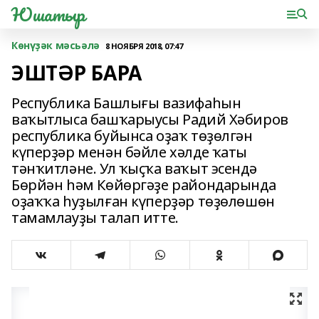
Юшатыр
Көнүҙәк мәсьәлә
8 НОЯБРЯ 2018, 07:47
ЭШТӘР БАРА
Республика Башлығы вазифаһын
ваҡытлыса башҡарыусы Радий Хәбиров
республика буйынса оҙаҡ төҙөлгән
күперҙәр менән бәйле хәлде ҡаты
тәнҡитләне. Ул ҡыҫҡа ваҡыт эсендә
Бөрйән һәм Көйөргәҙе райондарында
оҙаҡҡа һуҙылған күперҙәр төҙөлөшөн
тамамлауҙы талап итте.