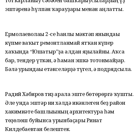
тотҡарланыу сәбәбен башҡарыусыларҙың үҙ
эштәренә һүлпән ҡарауҙары менән аңлатты.
Ермолаеволағы 2-се һанлы мәктәп янындағы
күпме ваҡыт ремонтланмай ятҡан күпер
хаҡында “Юшатыр”ҙа алдан яҙылғайны. Аҡса
бар, тендер үткән, ә һаман эшкә тотонмайҙар.
Бәлә урындағы етәкселәрҙә түгел, ә подрядсыла.
Радий Хәбиров тиҙ арала эште бөтөрөргә ҡушты.
Әле унда эштәр ни хәлдә икәнлеген беҙ район
хакимиәте башлығының архитектура һәм
төҙөлөш буйынса урынбаҫары Ринат
Килдебаевтан белештек.