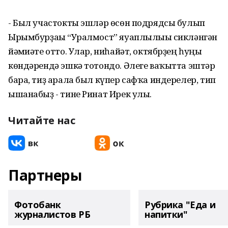
- Был участокты эшләр өсөн подрядсы булып
Ырымбурҙағы “Уралмост” яуаплылығы сикләнгән
йәмғиәте отто. Улар, ниһайәт, октябрҙең һуңғы
көндәрендә эшкә тотондо. Әлеге ваҡытта эштәр
бара, тиҙ арала был күпер сафҡа индерелер, тип
ышанабыҙ - тине Ринат Ирек улы.
Читайте нас
Партнеры
Фотобанк
Рубрика "Еда и
журналистов РБ
напитки"