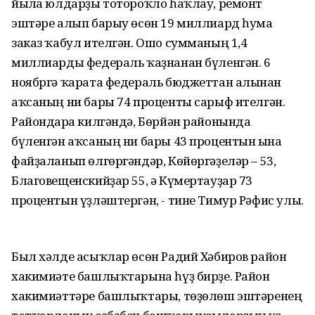
йылға юлдарҙы тотороҡло һаҡлау, ремонт
эштәре алып барыу өсөн 19 миллиард һумға
заказ ҡабул ителгән. Ошо сумманың 1,4
миллиарды федераль ҡаҙнанан бүленгән. 6
ноябргә ҡарата федераль бюджеттан алынған
аҡсаның ни бары 74 проценты сарыф ителгән.
Райондарға килгәндә, Бөрйән районында
бүленгән аҡсаның ни бары 43 процентын ғына
файҙаланып өлгөргәндәр, Көйөргәҙеләр – 53,
Благовещенскийҙар 55, ә Күмертауҙар 73
процентын үҙләштергән, - тине Тимур Рәфис улы.
Был хәлде асыҡлар өсөн Радий Хәбиров район
хакимиәте башлыҡтарына һүҙ бирҙе. Район
хакимиәттәре башлыҡтары, төҙөлөш эштәренең