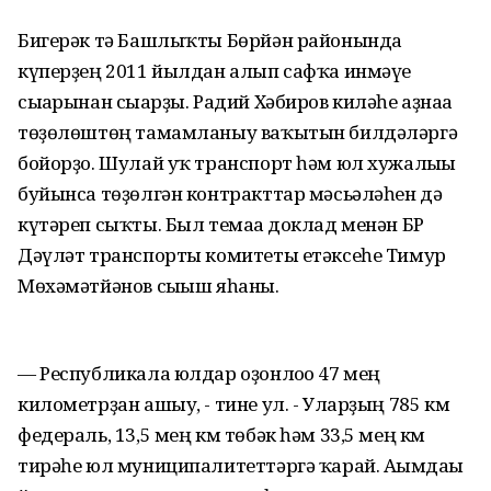
Бигерәк тә Башлыҡты Бөрйән районында
күперҙең 2011 йылдан алып сафҡа инмәүе
сығарынан сығарҙы. Радий Хәбиров киләһе аҙнаға
төҙөлөштөң тамамланыу ваҡытын билдәләргә
бойорҙо. Шулай уҡ транспорт һәм юл хужалығы
буйынса төҙөлгән контракттар мәсьәләһен дә
күтәреп сыҡты. Был темаға доклад менән БР
Дәүләт транспорты комитеты етәксеһе Тимур
Мөхәмәтйәнов сығыш яһаны.
— Республикала юлдар оҙонлоғо 47 мең
километрҙан ашыу, - тине ул. - Уларҙың 785 км
федераль, 13,5 мең км төбәк һәм 33,5 мең км
тирәһе юл муниципалитеттәргә ҡарай. Ағымдағы