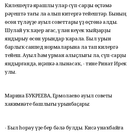
Килешеүгә ярашлы улар сүп-сарҙы өҫтәмә
рәүештә тағы ла алып китергә тейештәр. Бының
өсөн түләүҙе ауыл советтары үҙ өҫтөнә алды.
Шулай уҡ хәҙер ағас, үлән кеүек ҡыйҙарҙы
яндырыу өсөн урындар ҡарала. Был урын
барлыҡ санпед нормаларына ла тап килергә
тейеш. Ауыл һәм урман алыҫлығы ла, сүп-сарҙы
яндырғанда, иҫәпкә алынасаҡ, - тине Ринат Ирек
улы.
Марина БУКРЕЕВА, Ермолаево ауыл советы
хакимиәте башлығы урынбаҫары:
- Был һорау үҙе бер бәлә булды. Кисә Ҡунаҡбайға