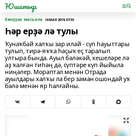
Юшатыр
Көнүҙәк мәсьәлә
14 МАЯ 2019, 07:30
Һәр ерҙә лә тулы
Ҡунаҡбай халҡы зар илай - сүп һауыттары
тулып, тирә-яҡҡа һаҫыҡ еҫ таралып
ултыра бында. Ауыл бәләкәй, кешеләре лә
аҙ ҡалған тиһәң дә, сүптәре күп йыйыла
ниңәлер. Мораптал менән Отрада
ауылдары халҡы ла бер заман ошондай уҡ
бәлә менән яр һалғайны.