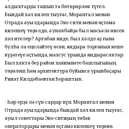
Ҡалдыҡтарҙы ташып та бөтөрөрлөк түгел.
Бындай хәл килеп тыуғас, Мораптал менән
Отрада ауылдарында Эко-сити менән өҫтәмә
килешеү төҙөлдө, ә Ҡунаҡбайҙа был мәсьәлә нисек
хәл ителер? Артабан инде, был хәлде аҙ ғына
булһа ла еңеләйтеү өсөн, яндыра торғанын кеше
күҙәтеүе аҫтында, махсус урында яндырасаҡтар.
Был хаҡта беҙ район хакимиәте башлығының
төҙөлөш һәм архитектура буйынса урынбаҫары
Ринат Килдебаевтан һораштыҡ.
- Һәр ерҙә лә сүп-сарҙар күп. Мораптал менән
Отрада ауылдарында бындай хәл килеп тыуғас,
ауыл советтары Эко-ситиҙың төбәк
операторҙары менән өҫтәмә килешеү төҙөнө.