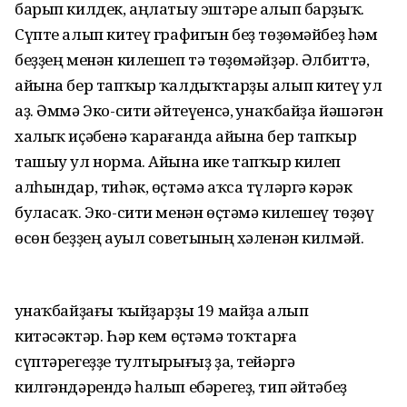
барып килдек, аңлатыу эштәре алып барҙыҡ.
Сүпте алып китеү графигын беҙ төҙөмәйбеҙ һәм
беҙҙең менән килешеп тә төҙөмәйҙәр. Әлбиттә,
айына бер тапҡыр ҡалдыҡтарҙы алып китеү ул
аҙ. Әммә Эко-сити әйтеүенсә, Ҡунаҡбайҙа йәшәгән
халыҡ иҫәбенә ҡарағанда айына бер тапҡыр
ташыу ул норма. Айына ике тапҡыр килеп
алһындар, тиһәк, өҫтәмә аҡса түләргә кәрәк
буласаҡ. Эко-сити менән өҫтәмә килешеү төҙөү
өсөн беҙҙең ауыл советының хәленән килмәй.
Ҡунаҡбайҙағы ҡыйҙарҙы 19 майҙа алып
китәсәктәр. Һәр кем өҫтәмә тоҡтарға
сүптәрегеҙҙе тултырығыҙ ҙа, тейәргә
килгәндәрендә һалып ебәрегеҙ, тип әйтәбеҙ