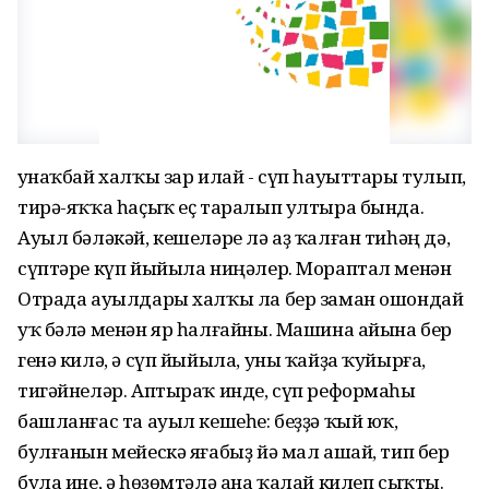
Ҡунаҡбай халҡы зар илай - сүп һауыттары тулып,
тирә-яҡҡа һаҫыҡ еҫ таралып ултыра бында.
Ауыл бәләкәй, кешеләре лә аҙ ҡалған тиһәң дә,
сүптәре күп йыйыла ниңәлер. Мораптал менән
Отрада ауылдары халҡы ла бер заман ошондай
уҡ бәлә менән яр һалғайны. Машина айына бер
генә килә, ә сүп йыйыла, уны ҡайҙа ҡуйырға,
тигәйнеләр. Аптыраҡ инде, сүп реформаһы
башланғас та ауыл кешеһе: беҙҙә ҡый юҡ,
булғанын мейескә яғабыҙ йә мал ашай, тип бер
була ине, ә һөҙөмтәлә ана ҡалай килеп сыҡты.