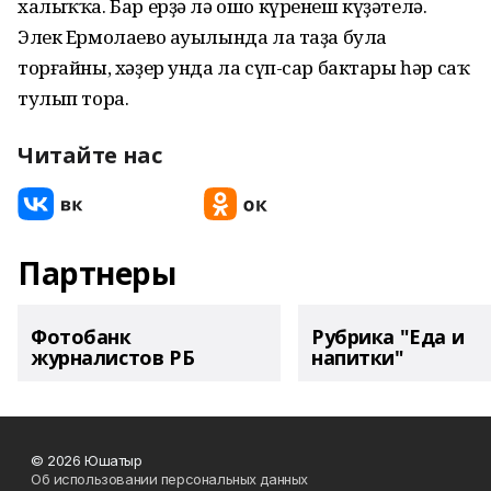
халыҡҡа. Бар ерҙә лә ошо күренеш күҙәтелә.
Элек Ермолаево ауылында ла таҙа була
торғайны, хәҙер унда ла сүп-сар бактары һәр саҡ
тулып тора.
Читайте нас
Партнеры
Фотобанк
Рубрика "Еда и
журналистов РБ
напитки"
© 2026 Юшатыр
Об использовании персональных данных