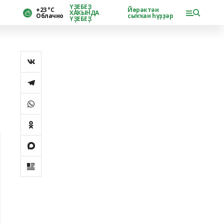
ҮҘЕБЕҘ
+23 °С
Йөрәктән
ХАҠЫНДА
Облачно
сыҡҡан һүҙҙәр
ҮҘЕБЕҘ