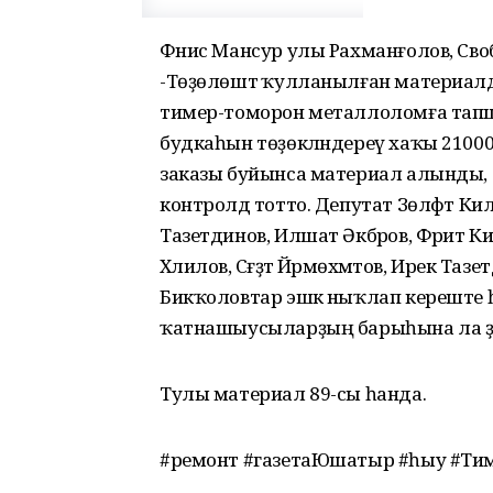
Фәнис Мансур улы Рахманғолов, Св
-Төҙөлөштә ҡулланылған материалд
тимер-томорон металлоломға тапш
будкаһын төҙөкләндереү хаҡы 21000
заказы буйынса материал алынды, 
контролдә тотто. Депутат Зөлфәт Кил
Тазетдинов, Илшат Әкбәров, Фәрит Ки
Хәлилов, Сәғәҙәт Йәрмөхәмәтов, Ирек Т
Бикҡоловтар эшкә ныҡлап кереште 
ҡатнашыусыларҙың барыһына ла ҙур
Тулы материал 89-сы һанда.
#ремонт #газетаЮшатыр #һыу #Ти