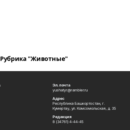
Рубрика "Животные"
в
Эл. почта
yushatyr@rambler.ru
Адрес
Республика Башкортостан, г.
Кумертау, ул. Комсомольская, д. 35
Редакция
8 (34761) 4-44-45