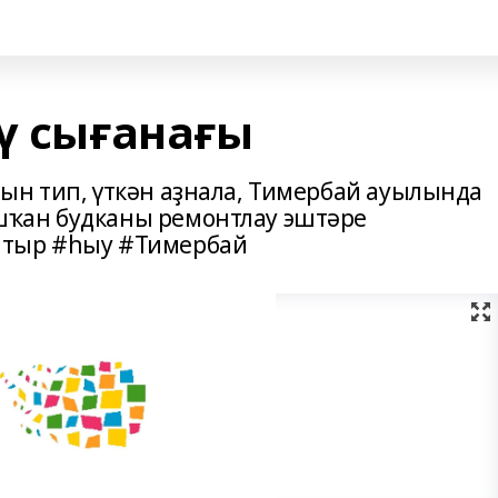
ү сығанағы
ын тип, үткән аҙнала, Тимербай ауылында
ҡан будканы ремонтлау эштәре
атыр #һыу #Тимербай