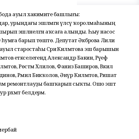
обода ауыл хакимиәте башлығы:
ар, урындағы эшләмәгән үлсәү ҡоролмаһының
ырып эшләнелгән аҡсаға алынды. Һыу насос
 һумға барып төштө. Депутат Әкбәрова Лилиә
ауыл старостаһы Сәриә Килмәтова эш барышын
мәтов етәкселегендә Александр Бакин, Рәүеф
лмәтов, Рөстәм Хәлилов, Фаниз Баширов, Вәкил
азетдинов, Рәмил Бикҡолов, Әнүр Килмәтов, Ришат
һәм ремонтлауҙы башҡарып сыҡты. Ошо эштә
 рәхмәт белдерәм.
мербай