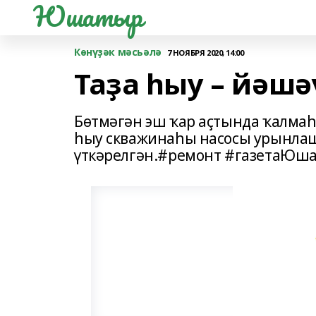
Юшатыр
Көнүҙәк мәсьәлә
7 НОЯБРЯ 2020, 14:00
Таҙа һыу – йәшә
Бөтмәгән эш ҡар аҫтында ҡалмаһ
һыу скважинаһы насосы урынлаш
үткәрелгән.#ремонт #газетаЮш