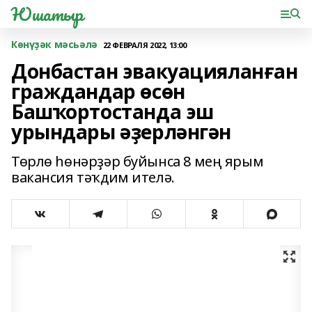
Юшатыр
Көнүҙәк мәсьәлә
22 ФЕВРАЛЯ 2022, 13:00
Донбастан эвакуацияланған
граждандар өсөн
Башҡортостанда эш
урындары әҙерләнгән
Төрлө һөнәрҙәр буйынса 8 мең ярым
вакансия тәҡдим ителә.