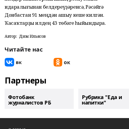
идаралығынан белдереүҙәренсә, Рәсәйгә
Донбастан 91 меңдән ашыу кеше килгән.
Ҡасаҡтарҙы илдең 43 төбәге һыйындыра.
Автор:
Дим Ильясов
Читайте нас
Партнеры
Фотобанк
Рубрика "Еда и
журналистов РБ
напитки"