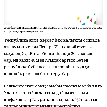
Донбастан эвакуацияланған граждандар өсөн Башҡортостанда
эш урындары әҙерләнгән
Республика Ғаилә, хеҙмәт һәм халыҡты социаль
яҡлау министры Ленара Иванова әйтеүенсә,
мәҫәлән, УфаВита ойошмаһында 20 вакансия
бар, эш хаҡы 40 мең һумдан артыҡ. Бөтөн
республика буйынса алып ҡараһаң, хәлдәр
ошолайыраҡ - эш бөтөн ерҙә бар.
Башҡортостан 2 мең самаһы ҡасаҡты ҡабул итә.
Улар ҡала-райондарҙағы дөйөм ятаҡ һәм
шифаханаларға урынлаштырыла. Ғәҙәттән тыш
хәлдәр министрлығының республика