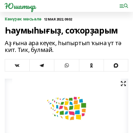
Юшатыр
Көнүҙәк мәсьәлә
12 МАЯ 2022, 09:02
Һаумыһығыҙ, соҡорҙарым
Аҙ ғына ара кеүек, һыпыртып ҡына үт тә
кит. Тик, булмай.