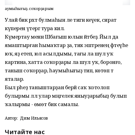
Һаумыһығыҙ, соҡорҙарым
Улай бик рәхәт булмаһын әле тигән кеүек, сират
күперен үтергә тура килә.
Күмертау менән Шәбағыш юлын әйтәбеҙ. Йыл да
ямаштырған һымаҡтар ҙа, тик эштәренең фәтеүәһе
юҡ, яҙ етеп, юл асылдымы, тағы ла шул уҡ
картина, хатта соҡорҙары ла шул уҡ, боронғо,
таныш соҡорҙар, һаумыһығыҙ тип, көтөп тә
яталар.
Был әрһеҙ таныштарҙан берәй саҡ ҡотолоп
булырмы әллә улар мәңгелек яныуҙарыбыҙ булып
ҡалырмы - өмөт бик самалы.
Автор:
Дим Ильясов
Читайте нас