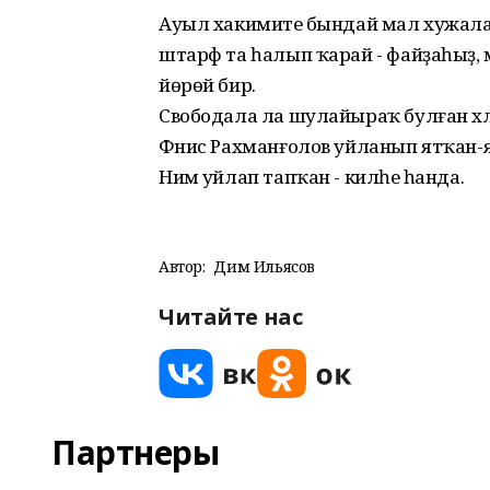
Ауыл хакимиәте бындай мал хужалары 
штарф та һалып ҡарай - файҙаһыҙ, 
йөрөй бирә.
Свободала ла шулайыраҡ булған хәлдә
Фәнис Рахманғолов уйланып ятҡан-ят
Нимә уйлап тапҡан - киләһе һанда.
Автор:
Дим Ильясов
Читайте нас
Партнеры