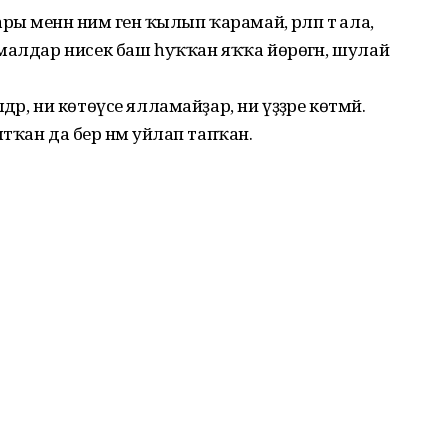
менән нимә генә ҡылып ҡарамай, әрләп тә ала,
малдар нисек баш һуҡҡан яҡҡа йөрөгән, шулай
р, ни көтөүсе ялламайҙар, ни үҙҙәре көтмәй.
ҡан да бер нәмә уйлап тапҡан.