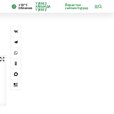
ҮҘЕБЕҘ
+18 °С
Йөрәктән
ХАҠЫНДА
Облачно
сыҡҡан һүҙҙәр
ҮҘЕБЕҘ