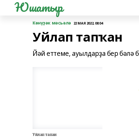
Юшатыр
Көнүҙәк мәсьәлә
22 МАЯ 2022, 08:04
Уйлап тапҡан
Йәй еттеме, ауылдарҙа бер бәлә 
Уйлап тапҡан