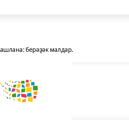
башлана: берәҙәк малдар.