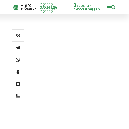
ҮҘЕБЕҘ
+16 °С
Йөрәктән
ХАҠЫНДА
Облачно
сыҡҡан һүҙҙәр
ҮҘЕБЕҘ