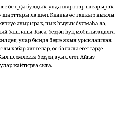
әнсе өс ерҙә булдыҡ, унда шарттар насарыраҡ
шәү шарттары ла шәп. Көнөнә өс тапҡыр ныҡлы
китеүе ауырыраҡ, ныҡ һыуыҡ булмаһа ла,
ый башланы. Кисә, беҙҙән һуң мобилизацияға
килдек, улар бында беҙгә яҡын урынлашҡан.
слы хәбәр әйттеләр, өс балалы егеттәрҙе
Был исемлеккә беҙҙең ауыл егет Айгиз
н улар ҡайтырға сыға.