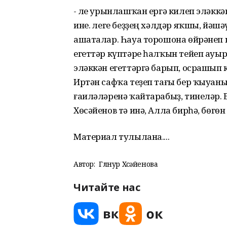
- Әле урынлашҡан ергә килеп эләкк
ине. Әлеге беҙҙең хәлдәр яҡшы, йә
ашаталар. Һауа торошона өйрәнеп 
егеттәр күптәре һалҡын тейеп ауыр
эләккән егеттәргә барып, осрашып 
Иртән сафҡа теҙеп тағы бер ҡыуаны
ғаиләләренә ҡайтарабыҙ, тинеләр. 
Хөсәйенов тә инә, Алла бирһә, бөгө
Материал тулылана....
Автор:
Гөлнур Хөсәйенова
Читайте нас