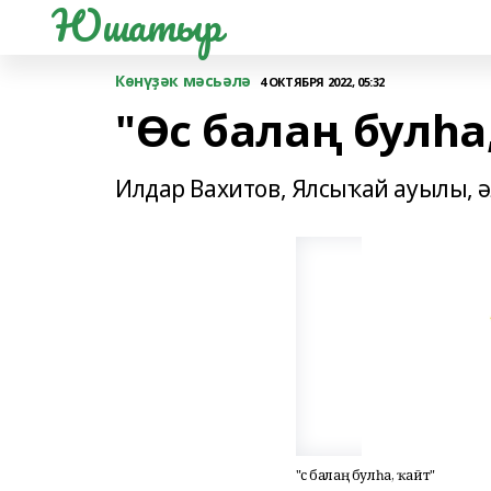
Юшатыр
Көнүҙәк мәсьәлә
4 ОКТЯБРЯ 2022, 05:32
"Өс балаң булһа
Илдар Вахитов, Ялсыҡай ауылы, 
"Өс балаң булһа, ҡайт"