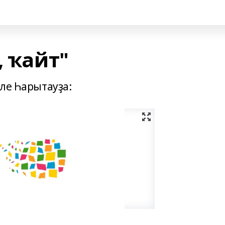
, ҡайт"
әле Һарытауҙа: