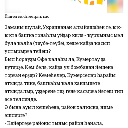
Йәшәгең килһә, мөгәрәпкә ҡас
Заманы шулай, Украинанан алыҫ йәшәһәк тә, юҡ-
юҡта башҡа гонаһлы уйҙар килә - ҡурҡыныс мәл
була ҡалһа (тәүбә-тәүбә), кеше ҡайҙа ҡасып
ултырырға тейеш?
Был һорауҙы Өфө ҡалаһы ла, Күмертау ҙа
күтәрҙе. Кем белә, ҡайҙа ул бомбанан йәшенә
торған ерҙәр? Кемеһелер, Күмерселәр һарайы
аҫтында тине, башҡаһы ҡала хакимиәте
аҫтындалыр, үҙҙәренә тиҙ генә ҡасырға йәтеш тип
әсе телләнде.
Ә бына ауыл кешеһенә, район халҡына, нимә
эшләргә?
- Көйөргәҙе районы тыныс район һанала,