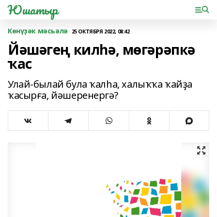
Юшатыр
Көнүҙәк мәсьәлә
25 ОКТЯБРЯ 2022, 08:42
Йәшәгең килһә, мөгәрәпкә
ҡас
Улай-былай була ҡалһа, халыҡҡа ҡайҙа
ҡасырға, йәшеренергә?