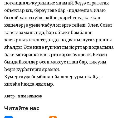
потенциаль ҡурҡыныс янамай, беҙҙә стратегик
объектар юҡ, берәү генә бар - подземгаз. Улай-
былай хәл тыуһа, район, киреһенсә, ҡасҡан
кешеләрҙе үҙенә ҡабул итергә тейеш. Элек, Совет
власы заманында, һәр объект бомбанан
ҡасырлыҡ итеп төҙөлдө, подвалы шуға ярашлы
яһалды. Әле инде күп ҡатлы йорттар подвалына
йәки мөгәрәпкә ҡасырға кәрәк буласаҡ. Беҙҙең
бындай хәлдәр өсөн махсус план бар, тик уны
һеҙгә күрһәтергә ярамай.
Күмертауҙа бомбанан йәшенер урын ҡайҙа -
киләһе һанда яҙылыр.
Автор:
Дим Ильясов
Читайте нас