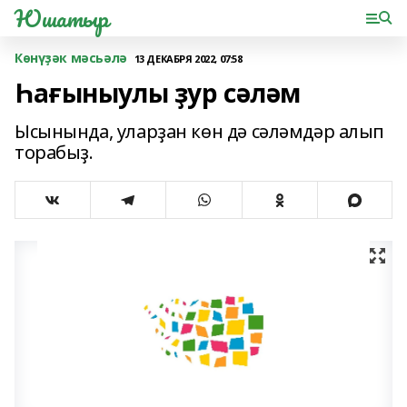
Юшатыр
Көнүҙәк мәсьәлә
13 ДЕКАБРЯ 2022, 07:58
Һағыныулы ҙур сәләм
Ысынында, уларҙан көн дә сәләмдәр алып
торабыҙ.