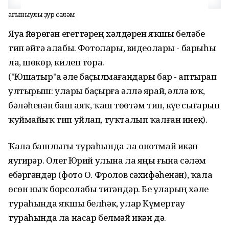
Һағыныулы ҙур сәләм
Яуҙа йөрөгән егеттәрҙең хәлдәрен яҡшы беләбеҙ
тип әйтә алабыҙ. Фотолары, видеолары - барыһы
ла, шөкөр, килеп тора.
("Юшатыр"ҙа әле баҫылмағандары бар - аптырап
ултырыш: уларҙы баҫырға әллә ярай, әллә юҡ,
бәләһенән баш аяҡ, ҡаш төҙөтәм тип, күҙҙе сығарып
ҡуймайыҡ тип уйлап, туҡталып ҡалған инек).
Ҡала башлығы тураһында ла онотмай икән
яугирҙәр. Олег Юрий улына ла яңы ғына сәләм
ебәргәндәр (фото О. Фролов сәхифәһенән), ҡала
өсөн ныҡ борсолабыҙ тигәндәр. Беҙ уларҙың хәле
тураһында яҡшы белһәк, улар Күмертау
тураһында ла насар белмәй икән дә.