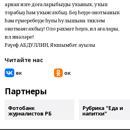
арнап изге доғаларыбыҙҙы уҡыныҡ, уҡып
торабыҙ һəм уҡыясаҡбыҙ. Беҙ һеҙҙе онотманыҡ
һəм ғүмеребеҙҙең һуңғы һулышына тиклем
онотмаясаҡбыҙ! Оло рəхмəт һеҙгə, ил ағалары,
ил инəлəре!
Рəүеф АБДУЛЛИН, Яҡшымбəт ауылы
Читайте нас
Партнеры
Фотобанк
Рубрика "Еда и
журналистов РБ
напитки"