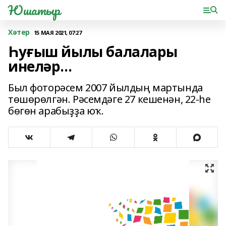
Юшатыр
Хәтер
15 МАЯ 2021, 07:27
Һуғыш йылы балалары
инелəр...
Был фоторəсем 2007 йылдың мартында
төшөрөлгəн. Рəсемдəге 27 кешенəн, 22-һе
бөгөн арабыҙҙа юҡ.