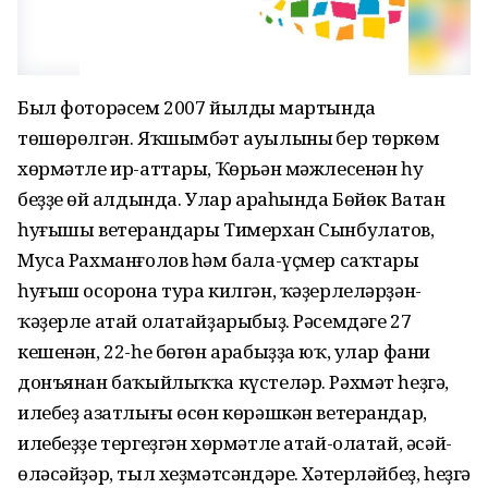
Был фоторəсем 2007 йылдың мартында
төшөрөлгəн. Яҡшымбəт ауылының бер төркөм
хөрмəтле ир-аттары, Ҡөрьəн мəжлесенəн һуң
беҙҙең өй алдында. Улар араһында Бөйөк Ватан
һуғышы ветерандары Тимерхан Сынбулатов,
Муса Рахманғолов һəм бала-үҫмер саҡтары
һуғыш осорона тура килгəн, ҡəҙерлелəрҙəн-
ҡəҙерле атай олатайҙарыбыҙ. Рəсемдəге 27
кешенəн, 22-һе бөгөн арабыҙҙа юҡ, улар фани
донъянан баҡыйлыҡҡа күстелəр. Рəхмəт һеҙгə,
илебеҙ азатлығы өсөн көрəшкəн ветерандар,
илебеҙҙе тергеҙгəн хөрмəтле атай-олатай, əсəй-
өлəсəйҙəр, тыл хеҙмəтсəндəре. Хəтерлəйбеҙ, һеҙгə