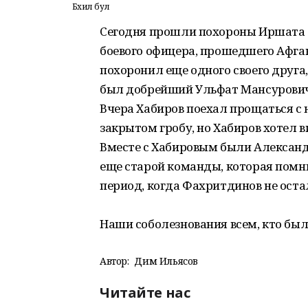
Бәхил бул
Сегодня прошли похороны Иршата 
боевого офицера, прошедшего Афган
похоронил еще одного своего друга
был добрейший Ульфат Мансурович 
Вчера Хабиров поехал прощаться с
закрытом гробу, но Хабиров хотел в
Вместе с Хабировым были Александ
еще старой команды, которая помни
период, когда Фахритдинов не остал
Наши соболезнования всем, кто был
Автор:
Дим Ильясов
Читайте нас