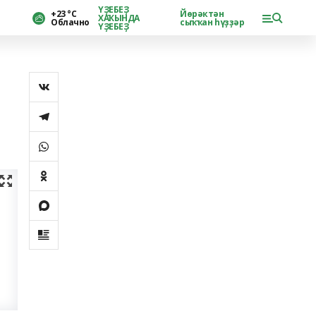
ҮҘЕБЕҘ
+23 °С
Йөрәктән
ХАҠЫНДА
Облачно
сыҡҡан һүҙҙәр
ҮҘЕБЕҘ