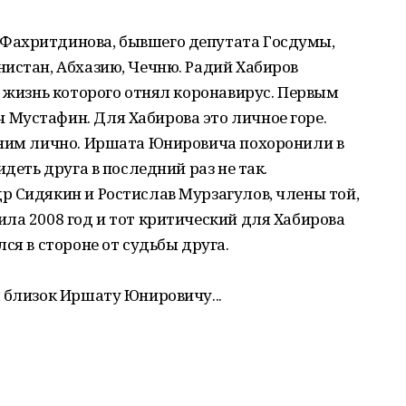
Фахритдинова, бывшего депутата Госдумы,
истан, Абхазию, Чечню. Радий Хабиров
, жизнь которого отнял коронавирус. Первым
Мустафин. Для Хабирова это личное горе.
 ним лично. Иршата Юнировича похоронили в
идеть друга в последний раз не так.
р Сидякин и Ростислав Мурзагулов, члены той,
ла 2008 год и тот критический для Хабирова
ся в стороне от судьбы друга.
 близок Иршату Юнировичу...