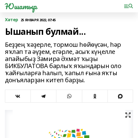
Юшатыр
Хәтер
25 ЯНВАРЯ 2022, 07:45
Ышанып булмай...
Беҙҙең ҡәҙерле, тормош һөйөүсән, һәр
яҡлап та әүҙем, егәрле, асыҡ күңелле
апайыбыҙ Замира Әхмәт ҡыҙы
БИКБУЛАТОВА барлыҡ яҡындарын оло
ҡайғыларға һалып, ҡапыл ғына яҡты
донъяларҙан китеп барҙы.