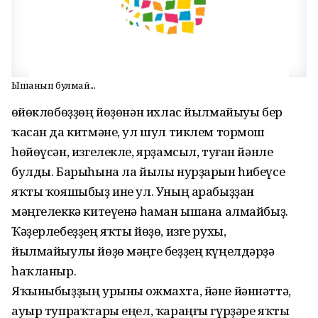
Ышанып булмай...
Һөйөклөбөҙҙөң йөҙөнән ихлас йылмайыуы бер
ҡасан да китмәне, ул шул тиклем тормош
һөйөүсән, изгелекле, ярҙамсыл, туған йәнле
булды. Барыһына ла йылы нурҙарын һибеүсе
яҡты ҡояшыбыҙ ине ул. Уның арабыҙҙан
мәңгелеккә китеүенә һаман ышана алмайбыҙ.
Ҡәҙерлебеҙҙең яҡты йөҙө, изге рухы,
йылмайыулы йөҙө мәңге беҙҙең күңелдәрҙә
һаҡланыр.
Яҡыныбыҙҙың урыны ожмахта, йәне йәннәттә,
ауыр тупраҡтары еңел, ҡараңғы гүрҙәре яҡты