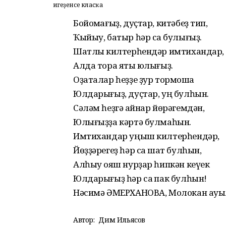
Һигеҙенсе класҡа
Бойоҡмағыҙ, дуҫтар, китәбеҙ тип,
Ҡыйыу, батыр һәр саҡ булығыҙ.
Шатлыҡ килтерһендәр имтихандар,
Алда тора яҡты юлығыҙ.
Оҙаталар һеҙҙе ҙур тормошҡа
Юлдарығыҙ, дуҫтар, уң булһын.
Сәләм һеҙгә ҡайнар йөрәгемдән,
Юлығыҙҙа кәртә булмаһын.
Имтихандар уңыш килтерһендәр,
Йөҙҙәрегеҙ һәр саҡ шат булһын,
Алһыу ҡояш нурҙар һипкән кеүек
Юлдарығыҙ һәр саҡ пак булһын!
Нәсимә ӘМЕРХАНОВА, Молокан ау
Автор:
Дим Ильясов