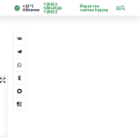
ҮҘЕБЕҘ
+23 °С
Йөрәктән
ХАҠЫНДА
Облачно
сыҡҡан һүҙҙәр
ҮҘЕБЕҘ