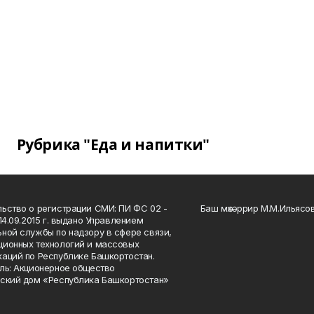
Рубрика "Еда и напитки"
ьство о регистрации СМИ: ПИ ФС 02 -
Баш мөхәррир М.М.Ильясо
14.09.2015 г. выдано Управлением
ной службы по надзору в сфере связи,
ионных технологий и массовых
аций по Республике Башкортостан.
ль: Акционерное общество
ский дом «Республика Башкортостан»