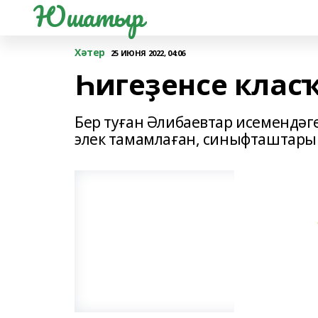
Юшатыр
Хәтер
25 ИЮНЯ 2022, 04:06
Һигеҙенсе клас
Бер туған Әлибаевтар исемендәг
элек тамамлаған, синыфташтары