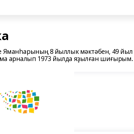
ҡа
е Яманһарының 8 йыллык мәктәбен, 49 йыл
ма арналып 1973 йылда яҙылған шиғырым.