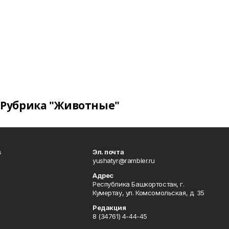
Рубрика "Животные"
в
Эл. почта
yushatyr@rambler.ru
Адрес
Республика Башкортостан, г.
Кумертау, ул. Комсомольская, д. 35
Редакция
8 (34761) 4-44-45