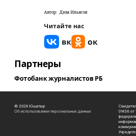
Автор:
Дим Ильясов
Читайте нас
Партнеры
Фотобанк журналистов РБ
© 2026 Юшатыр
Свидетел
Об использовании персональных данных
01456 от 
федераль
информац
коммуник
Учредите