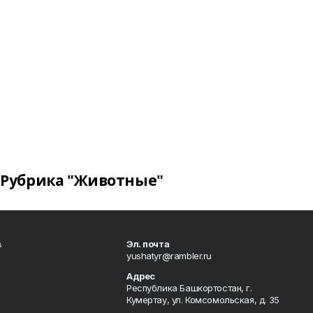
Рубрика "Животные"
в
Эл. почта
yushatyr@rambler.ru
Адрес
Республика Башкортостан, г.
Кумертау, ул. Комсомольская, д. 35