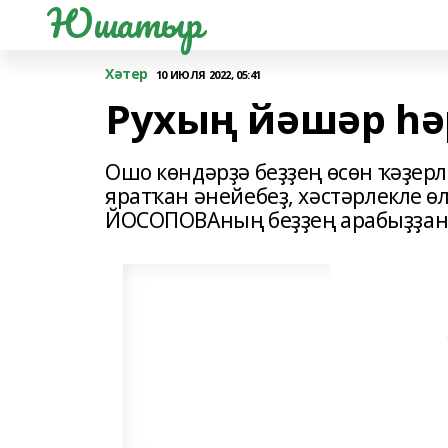
Юшатыр
Хәтер
10 ИЮЛЯ 2022, 05:41
Рухың йәшәр һә
Ошо көндәрҙә беҙҙең өсөн ҡәҙер
яратҡан әнейебеҙ, хәстәрлекле ө
ЙОСОПОВАның беҙҙең арабыҙҙан 