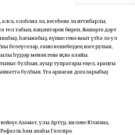
алсаҡ, олоһона ла, кесеһенә лә иғтибарлы,
аҡ тел табып, кәңәштәрен биреп, йәшәргә дәрт
һынабыҙ, һағынабыҙ, күпме генә ваҡыт үтһә лә ул
Уны белеүселәр, ғәзиз кешебеҙҙең изге рухын,
йылы һүҙҙәр менән генә иҫкә алайыҡ.
 тыныс булһын, ауыр тупраҡтары еңел, ҡараңғы
 йәннәттә булһын. Уға арнаған доғаларыбыҙ
 кейәүе Азамат, улы Артур, килене Юлиана,
 Рафаэль һәм апаһы Гөлсирә.