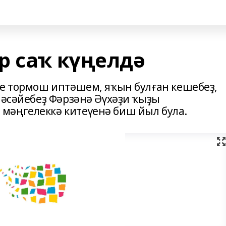
р саҡ күңелдә
ле тормош иптәшем, яҡын булған кешебеҙ,
ләсәйебеҙ Фәрзәнә Әүхәҙи ҡыҙы
мәңгелеккә китеүенә биш йыл була.