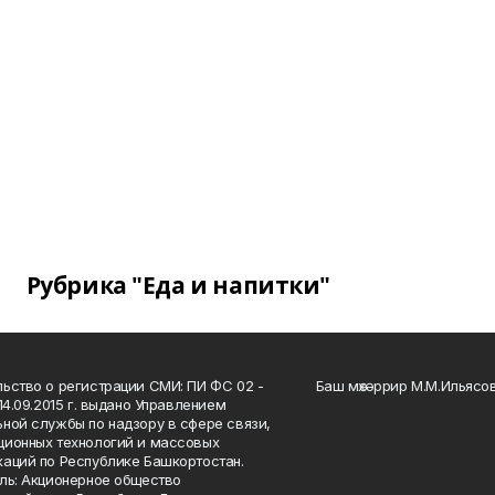
Рубрика "Еда и напитки"
ьство о регистрации СМИ: ПИ ФС 02 -
Баш мөхәррир М.М.Ильясо
14.09.2015 г. выдано Управлением
ной службы по надзору в сфере связи,
ионных технологий и массовых
аций по Республике Башкортостан.
ль: Акционерное общество