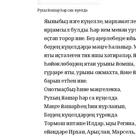
Рухың йәшәр һәр саҡ күңелдә
Яҡыныбыҙ изге күңелле, мәрхәмәтле, 
ярҙамсыл булды. Һәр кем менән урт
өҫтәп торор ине. Беҙ ҡәҙерлебеҙҙе юҡ
беҙҙең күңелдәрҙә мәңге һаҡланыр. 
яҡты иҫтәлеген тик яҡшы хәтирәләр, 
Һөйөклөбөҙҙөң ятҡан урыны йомшаҡ,
гүрҙәре яҡты, урыны ожмахта, йәне
барып етһен ине.
Онотмаҫбыҙ һине мәңгелеккә,
Рухың йәшәр һәр саҡ күңелдә.
Мәңге йәшәрһең һин нурланып,
Беҙҙең күңелдәрҙең түрендә.
Тормош иптәше Илдар, ҡыҙы Регина,
ейәндәре Ирхан, Арыҫлан, Марсель,