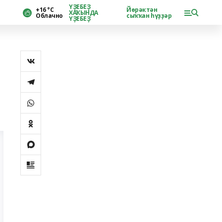
ҮҘЕБЕҘ
+16 °С
Йөрәктән
ХАҠЫНДА
Облачно
сыҡҡан һүҙҙәр
ҮҘЕБЕҘ