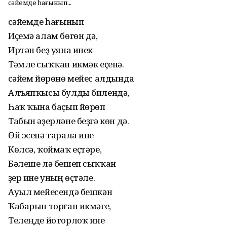
Әсәйемде һағынып...
Әсәйемде һағынып
Иҫемә алам бөгөн дә,
Иртән беҙ уяна инек
Тәмле сыҡҡан икмәк еҫенә.
Әсәйем йөрөнө мейес алдында
Алъяпҡысы булды билендә,
Һаҡ ҡына баҫып йөрөп
Табын әҙерләне беҙгә көн дә.
Өй эсенә тарала ине
Көлсә, ҡоймаҡ еҫтәре,
Бәлеше лә бешеп сыҡҡан
Әҙер ине уның өҫтәле.
Ауыл мейесендә бешкән
Ҡабарып торған икмәге,
Телеңде йоторлоҡ ине