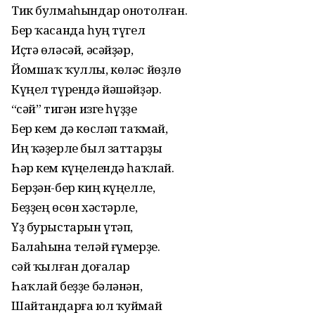
Тик булмаһындар онотолған.
Бер ҡасанда һуң түгел
Иҫтә өләсәй, әсәйҙәр,
Йомшаҡ ҡуллы, көләс йөҙлө
Күңел түрендә йәшәйҙәр.
“Әсәй” тигән изге һүҙҙе
Бер кем дә көсләп таҡмай,
Иң ҡәҙерле был заттарҙы
Һәр кем күңелендә һаҡлай.
Берҙән-бер киң күңелле,
Беҙҙең өсөн хәстәрле,
Үҙ бурыстарын үтәп,
Балаһына теләй ғүмерҙе.
Әсәй ҡылған доғалар
Һаҡлай беҙҙе бәләнән,
Шайтандарға юл ҡуймай