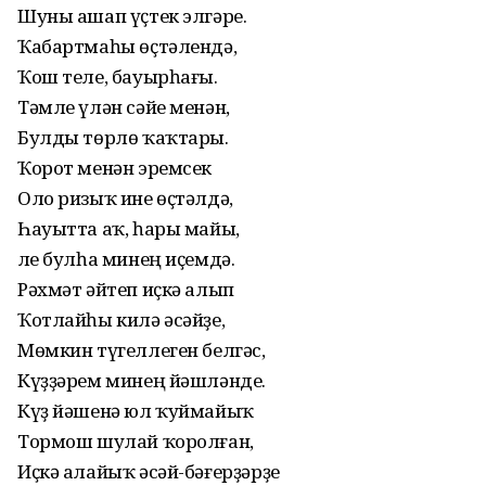
Шуны ашап үҫтек элгәре.
Ҡабартмаһы өҫтәлендә,
Ҡош теле, бауырһағы.
Тәмле үлән сәйе менән,
Булды төрлө ҡаҡтары.
Ҡорот менән эремсек
Оло ризыҡ ине өҫтәлдә,
Һауытта аҡ, һары майы,
Әле булһа минең иҫемдә.
Рәхмәт әйтеп иҫкә алып
Ҡотлайһы килә әсәйҙе,
Мөмкин түгеллеген белгәс,
Күҙҙәрем минең йәшләнде.
Күҙ йәшенә юл ҡуймайыҡ
Тормош шулай ҡоролған,
Иҫкә алайыҡ әсәй-бәғерҙәрҙе