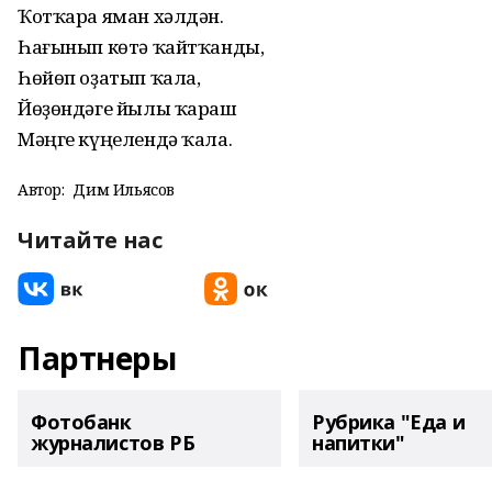
Ҡотҡара яман хәлдән.
Һағынып көтә ҡайтҡанды,
Һөйөп оҙатып ҡала,
Йөҙөндәге йылы ҡараш
Мәңге күңелендә ҡала.
Автор:
Дим Ильясов
Читайте нас
Партнеры
Фотобанк
Рубрика "Еда и
журналистов РБ
напитки"