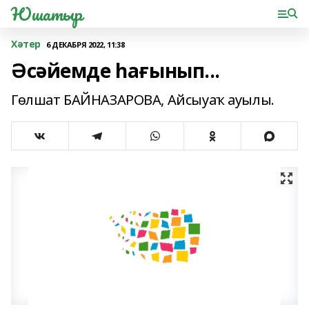
Юшатыр
Хәтер
6 ДЕКАБРЯ 2022, 11:38
Әсәйемде һағынып...
Гөлшат БАЙНАЗАРОВА, Айсыуаҡ ауылы.