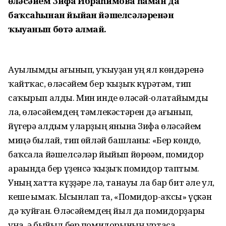
өләсәйем Зифа Ибраһимова һаман да
баҡсаһынан йыйған йәшелсәләренән
ҡыуанып бөтә алмай.
Ауылымды һағынып, уҡыуҙан һуң ял көндәренә
ҡайтҡас, өләсәйем бер ҡыҙыҡ күрһәтәм, тип
саҡырып алды. Мин инде өләсәй-олатайымды
ла, өләсәйемдең тәмлекәстәрен дә һағынып,
йүгерә һалдым уларҙың янына Зифа өләсәйем
миңә былай, тип һөйләй башланы: «Бер көндө,
баҡсала йәшелсәләр йыйып йөрөһәм, помидор
араһында бер үҙенсә ҡыҙыҡ помидор таптым.
Уның хатта күҙҙәре лә, танауы ла бар бит әле ул,
кеше һымаҡ. Ысынлап та, «Помидор-һаҡсы» үҫкән
дә ҡуйған. Өләсәйемдең йыл да помидорҙары
уңа, ә быйыл бер помидорының уртаса