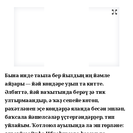
Бына инде тағыла бер йылдың иң йәмле
айҙары — йәй көндәре уҙып та китте.
Әлбиттә, йәй ваҡытында берәү ҙә тик
ултырмағандыр, ә ҡаҙ сепейе көтөп,
рәхәтләнеп эҫе көндәрҙә яланда бесән эшләп,
баҡсала йәшелсәләр үҫтергәндәрҙер, тип
уйлайым. Ҡотлоюл ауылында ла эш гөрләне: