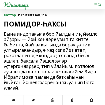
Юшатыр
Хаттар
15 СЕНТЯБРЯ 2017, 10:44
ПОМИДОР-ҺАҠСЫ
Бына инде тағыла бер йылдың иң йәмле
айҙары — йәй көндәре уҙып та китте.
Әлбиттә, йәй ваҡытында берәү ҙә тик
ултырмағандыр, ә ҡаҙ сепейе көтөп,
рәхәтләнеп эҫе көндәрҙә яланда бесән
эшләп, баҡсала йәшелсәләр
үҫтергәндәрҙер, тип уйлайым. Ҡотлоюл
ауылында ла эш гөрләне: өләсәйем Зифа
Ибраһимова һаман да баҡсаһынан
йыйған йәшелсәләренән ҡыуанып бөтә
алмай.