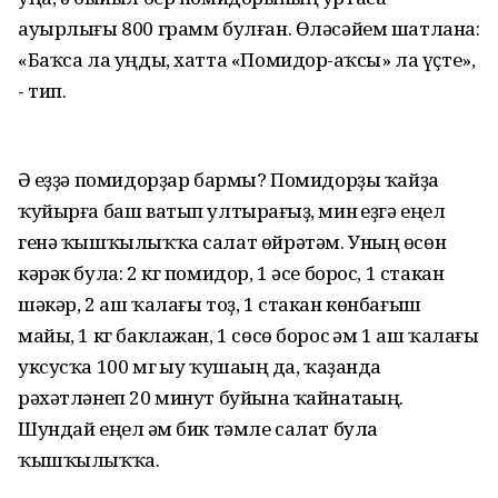
ауырлығы 800 грамм булған. Өләсәйем шатлана:
«Баҡса ла уңды, хатта «Помидор-һаҡсы» ла үҫте»,
- тип.
Ә һеҙҙә помидорҙар бармы? Помидорҙы ҡайҙа
ҡуйырға баш ватып ултырһағыҙ, мин һеҙгә еңел
генә ҡышҡылыҡҡа салат өйрәтәм. Уның өсөн
кәрәк була: 2 кг помидор, 1 әсе борос, 1 стакан
шәкәр, 2 аш ҡалағы тоҙ, 1 стакан көнбағыш
майы, 1 кг баклажан, 1 сөсө борос һәм 1 аш ҡалағы
уксусҡа 100 мг һыу ҡушаһың да, ҡаҙанда
рәхәтләнеп 20 минут буйына ҡайнатаһың.
Шундай еңел һәм бик тәмле салат була
ҡышҡылыҡҡа.