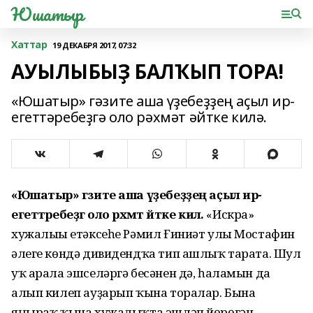
Юшатыр
Хаттар
19 ДЕКАБРЯ 2017, 07:32
АУЫЛЫБЫҘ БАЛҠЫП ТОРА!
«Юшатыр» гәзите аша үҙебеҙҙең аҫыл ир-
егеттәребеҙгә оло рәхмәт әйтке килә.
«Юшатыр» гәзите аша үҙебеҙҙең аҫыл ир-
егеттәребеҙгә оло рәхмәт әйтке килә.
«Искра»
хужалығы етәксеһе Рәмил Ғиниәт улы Мостафин
әлеге көндә дивидендҡа тип ашлыҡ тарата. Шул
уҡ арала эшселәргә бесәнен дә, һаламын да
алып килеп ауҙарып ҡына торалар. Бына
яңыраҡ ҡына хужалыҡта эшләп йөрөгән