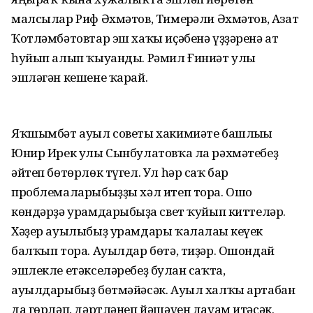
малсылар Риф Әхмәтов, Тимерғәли Әхмәтов, Азат
Ҡотләмбәтовтар эш хаҡы иҫәбенә үҙҙәренә ат
һуйып алып ҡыуанды. Рәмил Ғиниәт улы
эшләгән кешене ҡарай.
Яҡшымбәт ауыл советы хакимиәте башлығы
Юнир Ирек улы Сынбулатовҡа ла рәхмәтебеҙ
әйтеп бөтөрлөк түгел. Ул һәр саҡ бар
проблемаларыбыҙҙы хәл итеп тора. Ошо
көндәрҙә урамдарыбыҙға свет ҡуйып киттеләр.
Хәҙер ауылыбыҙ урамдары ҡалалағы кеүек
балҡып тора. Ауылдар бөтә, тиҙәр. Ошондай
эшлекле етәкселәребеҙ булған саҡта,
ауылдарыбыҙ бөтмәйәсәк. Ауыл халҡы артабан
да гөрләп, дәртләнеп йәшәүен дауам итәсәк.