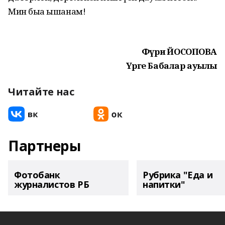
Мин быға ышанам!
Фәүриә ЙОСОПОВА
Үрге Бабалар ауылы
Читайте нас
Партнеры
Фотобанк
Рубрика "Еда и
журналистов РБ
напитки"