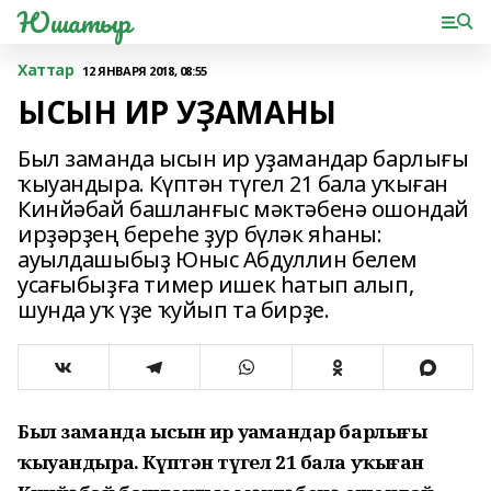
Юшатыр
Хаттар
12 ЯНВАРЯ 2018, 08:55
ЫСЫН ИР УҘАМАНЫ
Был заманда ысын ир уҙамандар барлығы
ҡыуандыра. Күптән түгел 21 бала уҡыған
Кинйәбай башланғыс мәктәбенә ошондай
ирҙәрҙең береһе ҙур бүләк яһаны:
ауылдашыбыҙ Юныс Абдуллин белем
усағыбыҙға тимер ишек һатып алып,
шунда уҡ үҙе ҡуйып та бирҙе.
Был заманда ысын ир уҙамандар барлығы
ҡыуандыра. Күптән түгел 21 бала уҡыған