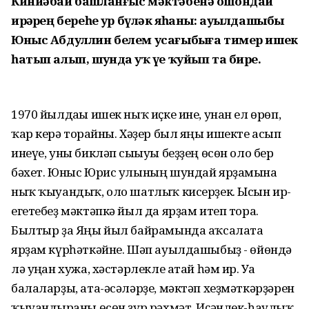
Кинйәбай башланғыс мәктәбенә ошондай
ирҙәрҙең береһе ҙур бүләк яһаны: ауылдашыбыҙ
Юныс Абдуллин белем усағыбыҙға тимер ишек
һатып алып, шунда уҡ үҙе ҡуйып та бирҙе.
1970 йылдағы ишек ныҡ иҫке ине, унан ел өрөп,
ҡар керә торғайны. Хәҙер был яңы ишекте асып
инеүе, уны бикләп сығыуы беҙҙең өсөн оло бер
бәхет. Юныс Юрис улының шундай ярҙамына
ныҡ ҡыуандыҡ, оло шатлыҡ кисерҙек. Ысын ир-
егетебеҙ мәктәпкә йыл да ярҙам итеп тора.
Былтыр ҙа Яңы йыл байрамында аҡсалата
ярҙам күрһәткәйне. Шәп ауылдашыбыҙ - өйөндә
лә уңған хужа, хәстәрлекле атай һәм ир. Уға
балаларҙы, ата-әсәләрҙе, мәктәп хеҙмәткәрҙәрен
ҡыуандырғаны өсөн ҙур рәхмәт. Иҫәнлек-һаулыҡ,