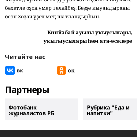
бәхетле оҙон ғүмер теләйбеҙ. Беҙҙе ҡыуандырғаны
өсөн Хоҙай үҙен мең шатландырһын.
Кинйәбай ауылы уҡыусылары,
уҡытыусылары һәм ата-әсәләре
Читайте нас
Партнеры
Фотобанк
Рубрика "Еда и
журналистов РБ
напитки"