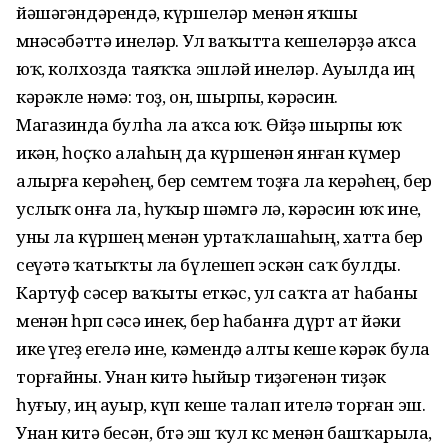
йәшәгәндәрендә, күршеләр менән яҡшы
мөнәсәбәттә инеләр. Ул ваҡытта кешеләрҙә аҡса
юҡ, колхозда таяҡҡа эшләй инеләр. Ауылда иң
кәрәкле нәмә: тоҙ, он, шырпы, кәрәсин.
Магазинда булһа ла аҡса юҡ. Өйҙә шырпы юҡ
икән, һоҫҡо алаһың да күршенән янған күмер
алырға керәһең, бер семтем тоҙға ла керәһең, бер
услыҡ онға ла, һуҡыр шәмгә лә, кәрәсин юҡ ине,
уны ла күршең менән уртаҡлашаһың, хатта бер
сеүәтә ҡатыҡты ла бүлешеп эскән саҡ булды.
Картуф сәсер ваҡыты еткәс, ул саҡта ат һабаны
менән һөрөп сәсә инек, бер һабанға дүрт ат йәки
ике үгеҙ егелә ине, кәмендә алты кеше кәрәк була
торғайны. Унан китә һыйыр тиҙәгенән тиҙәк
һуғыу, иң ауыр, күп кеше талап ителә торған эш.
Унан китә бесән, бөтә эш ҡул көсө менән башҡарыла,