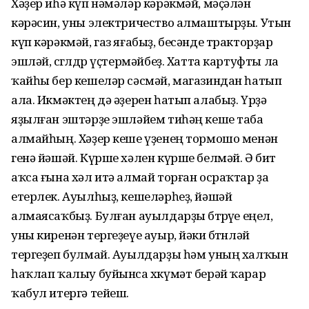
Хәҙер иһә күп нәмәләр кәрәкмәй, мәҫәлән
кәрәсин, уны электричество алмаштырҙы. Утын
күп кәрәкмәй, газ яғабыҙ, бесәнде тракторҙар
эшләй, сөгөлдөр үҫтермәйбеҙ. Хатта картуфты ла
ҡайһы бер кешеләр сәсмәй, магазиндан һатып
ала. Икмәктең дә әҙерен һатып алабыҙ. Үрҙә
яҙылған эштәрҙе эшләйем тиһәң кеше таба
алмайһың. Хәҙер кеше үҙенең тормошо менән
генә йәшәй. Күрше хәлен күрше белмәй. Ә бит
аҡса ғына хәл итә алмай торған осраҡтар ҙа
етерлек. Ауылһыҙ, кешеләрһеҙ, йәшәй
алмаясаҡбыҙ. Булған ауылдарҙы бөтөрөүе еңел,
уны киренән тергеҙеүе ауыр, йәки бөтөнләй
тергеҙеп булмай. Ауылдарҙы һәм уның халҡын
һаҡлап ҡалыу буйынса хөкүмәт берәй ҡарар
ҡабул итергә тейеш.