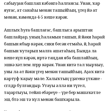
сабыуҙан башлап кәбәнгә һалғансы. Унан, ҡар
яуғас, ат санаһы менән ташыйһың, үгеҙ йә ат
менән, кәмендә 4-5 кеше кәрәк.
Ашлыҡ һуға башлағас, башлыса арыштан
башлайҙар, уның һаламын ташып, өй йәки һарай
башын ябыр кәрәк, сөнки бесән етмәһә, өй, һарай
башын ҡутарып малға ашатаһың. Бында ла
кеше күп кәрәк, иртә таңдан яба башлайһың,
эшкә хәтлем өлгөрөр кәрәк. Унан китә тал ҡырҡыу,
уны ла ат йәки үгеҙ менән ташыйһың. Аҙаҡ китә
картуф ҡаҙыу мәле. Халыҡтың үҙәгенә үткәне -
сөгөлдөр булғандыр. Утауы әллә ни түгел,
таҙартыуы, тейәп ебәреүе – үҙе бер мәшәҡәтле
эш, бөтә эш тә ҡул менән башҡарыла.