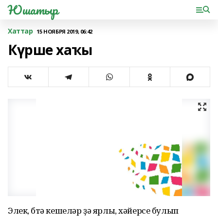
Юшатыр
Хаттар
15 НОЯБРЯ 2019, 06:42
Күрше хаҡы
Элек, бөтә кешеләр ҙә ярлы, хәйерсе булып