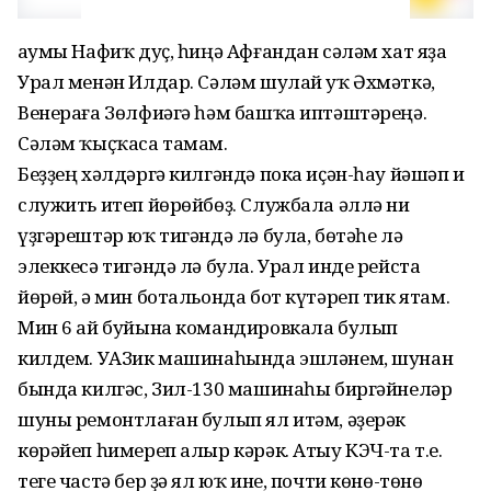
Һаумы Нафиҡ дуҫ, һиңә Афғандан сәләм хат яҙа
Урал менән Илдар. Сәләм шулай уҡ Әхмәткә,
Венераға Зөлфиәгә һәм башҡа иптәштәреңә.
Сәләм ҡыҫҡаса тамам.
Беҙҙең хәлдәргә килгәндә пока иҫән-һау йәшәп и
служить итеп йөрөйбөҙ. Службала әллә ни
үҙгәрештәр юҡ тигәндә лә була, бөтәһе лә
элеккесә тигәндә лә була. Урал инде рейста
йөрөй, ә мин ботальонда бот күтәреп тик ятам.
Мин 6 ай буйына командировкала булып
килдем. УАЗик машинаһында эшләнем, шунан
бында килгәс, Зил-130 машинаһы биргәйнеләр
шуны ремонтлаған булып ял итәм, әҙерәк
көрәйеп һимереп алыр кәрәк. Атыу КЭЧ-та т.е.
теге частә бер ҙә ял юҡ ине, почти көнө-төнө