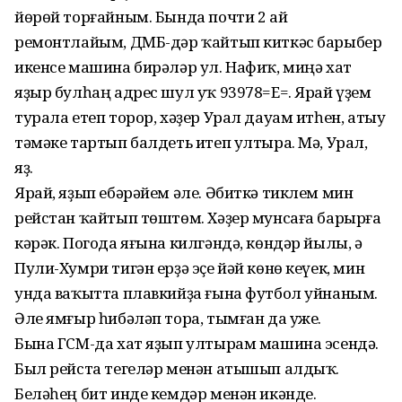
йөрөй торғайным. Бында почти 2 ай
ремонтлайым, ДМБ-дәр ҡайтып киткәс барыбер
икенсе машина бирәләр ул. Нафиҡ, миңә хат
яҙыр булһаң адрес шул уҡ 93978=Е=. Ярай үҙем
турала етеп торор, хәҙер Урал дауам итһен, атыу
тәмәке тартып балдеть итеп ултыра. Мә, Урал,
яҙ.
Ярай, яҙып ебәрәйем әле. Әбиткә тиклем мин
рейстан ҡайтып төштөм. Хәҙер мунсаға барырға
кәрәк. Погода яғына килгәндә, көндәр йылы, ә
Пули-Хумри тигән ерҙә эҫе йәй көнө кеүек, мин
унда ваҡытта плавкийҙа ғына футбол уйнаным.
Әле ямғыр һибәләп тора, тымған да уже.
Бына ГСМ-да хат яҙып ултырам машина эсендә.
Был рейста тегеләр менән атышып алдыҡ.
Беләһең бит инде кемдәр менән икәнде.