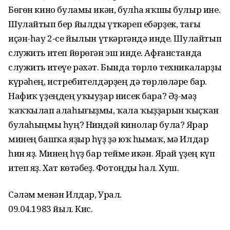
Бөгөн кино буламы икән, булһа яҡшы булыр ине.
Шулайтып бер йылды үткәреп ебәрҙек, тағы
иҫән-һау 2-се йылын үткәргәндә инде. Шулайтып
служить итеп йөрөгән эш инде. Афғанстанда
служить итеүе рәхәт. Бында төрлө техникаларҙы
күрәһең, истребителдәрҙең дә төрлөләре бар.
Нафиҡ үҙеңдең уҡыуҙар нисек бара? Әҙ-мәҙ
ҡаҡҡылап алаһығыҙмы, ҡала ҡыҙҙарын ҡыҫҡан
булаһыңмы һуң? Ниндәй кинолар була? Ярар
минең башҡа яҙыр һүҙ ҙә юҡ һымаҡ, мә Илдар
һин яҙ. Минең һүҙ бар тейме икән. Ярай үҙең күп
итеп яҙ. Хат көтәбеҙ. Фотоңды һал. Хуш.
Сәләм менән Илдар, Урал.
09.04.1983 йыл. Кис.