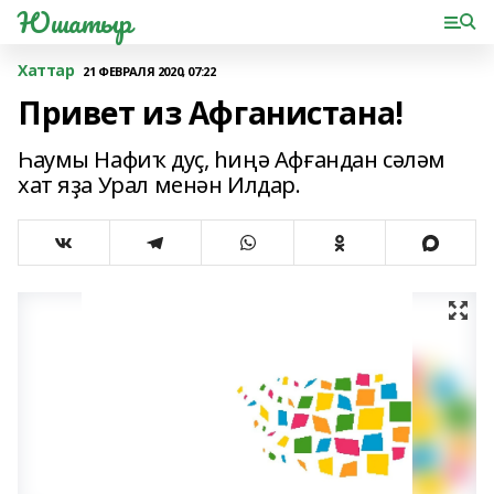
Юшатыр
Хаттар
21 ФЕВРАЛЯ 2020, 07:22
Привет из Афганистана!
Һаумы Нафиҡ дуҫ, һиңә Афғандан сәләм
хат яҙа Урал менән Илдар.