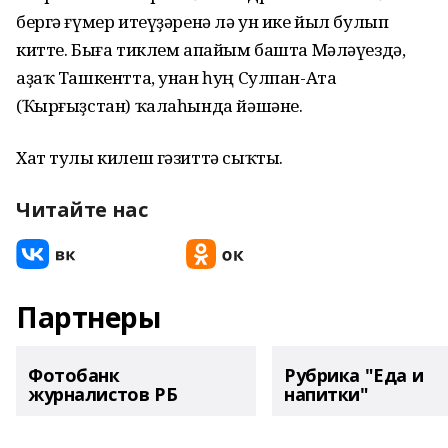
бергə ғүмер итеүҙəренə лə ун ике йыл булып
китте. Быға тиклем апайым башта Мəлəүездə,
аҙаҡ Ташкентта, унан һуң Сулпан-Ата
(Ҡырғыҙстан) ҡалаһында йəшəне.
Хат тулы килеш гәзиттә сыҡты.
Читайте нас
Партнеры
Фотобанк
Рубрика "Еда и
журналистов РБ
напитки"