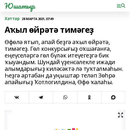
Юшатыр
Хаттар
28 МАРТА 2021, 07:49
Аҡыл өйрəтə тимəгеҙ
Өфөлə ятып, апай беҙгə аҡыл өйрəтə,
тимəгеҙ. Гөл конкурсығыҙ оҡшағанға,
еңеүселəргə гөл бүлəк итеүегеҙгə бик
ҡыуандым. Шундай үҙенсəлекле ижади
алымдарығыҙ килəсəктə лə туҡталмаһын.
Һеҙгə артабан да уңыштар телəп Зөһрə
апайығыҙ Ҡотлогилдина, Өфө ҡалаһы.