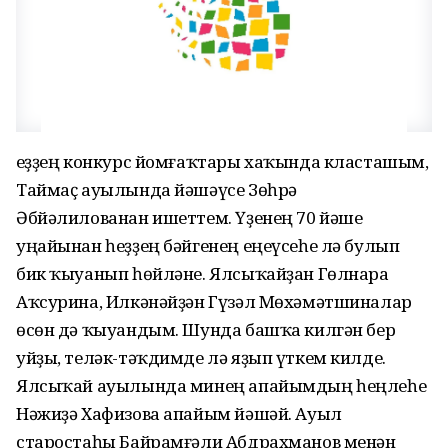
Һеҙҙең конкурс йомғаҡтары хаҡында класташым,
Таймаҫ ауылында йəшəүсе Зөһрə
Əбйəлилованан ишеттем. Үҙенең 70 йəше
уңайынан һеҙҙең бəйгенең еңеүсеһе лə булып
бик ҡыуанып һөйлəне. Ялсыҡайҙан Гөлнара
Аҡсурина, Илкəнəйҙəн Гүзəл Мөхəмəтшиналар
өсөн дə ҡыуандым. Шунда башҡа килгəн бер
уйҙы, телəк-тəҡдимде лə яҙып үткем килде.
Ялсыҡай ауылында минең апайымдың һеңлеһе
Нəжиҙə Хафизова апайым йəшəй. Ауыл
старостаһы Байрамғəли Абдрахманов менəн