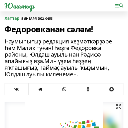
Юшатыр
Хаттар
5 ЯНВАРЯ 2022, 04:53
Федоровканан сәләм!
Һаумыһығыҙ редакция хеҙмәткәрҙәре
һәм Малик туған! Һеҙгә Федоровка
районы, Юлдаш ауылынан Рәдифә
апайығыҙ яҙа.Мин үҙем һеҙҙең
яҡташығыҙ, Таймаҫ ауылы ҡыҙымын,
Юлдаш ауылы киленемен.