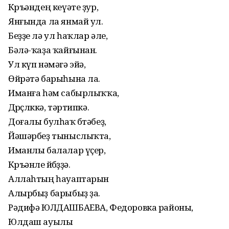
Көръәндең кеүәте ҙур,
Янғында ла янмай ул.
Беҙҙе лә ул һаҡлар әле,
Бәлә-ҡаҙа ҡайғынан.
Ул күп нәмәгә эйә,
Өйрәтә барыһына ла.
Иманға һәм сабырлыҡҡа,
Дөрөҫлөккә, тәртипкә.
Доғалы булһаҡ бөтәбеҙ,
Йәшәрбеҙ тыныслыҡта,
Иманлы балалар үҫер,
Көръәнле өйөбөҙҙә.
Аллаһтың һауаптарын
Алырбыҙ барыбыҙ ҙа.
Рәдифә ЮЛДАШБАЕВА, Федоровка районы,
Юлдаш ауылы