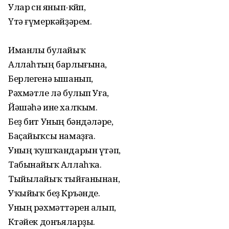
Улар өсөн янып-көйөп,
Үтә ғүмеркәйҙәрем.
Иманлы булайыҡ
Аллаһтың барлығына,
Берлегенә ышанып,
Рәхмәтле лә булып Уға,
Йәшәһә ине халҡым.
Беҙ бит Уның бәндәләре,
Баҫайыҡсы намаҙға.
Уның ҡушҡандарын үтәп,
Табынайыҡ Аллаһҡа.
Тыйылайыҡ тыйғанынан,
Уҡыйыҡ беҙ Көръәнде.
Уның рәхмәттәрен алып,
Көтәйек донъяларҙы.