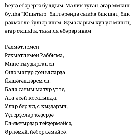
һеҙгә ебәрергә булдым. Малик туған, әгәр мөмкин
булһа "Юшатыр" биттәрендә сыҡһа бик шат, бик
рәхмәтле булыр инем. Яҙмаларым күп ул минең,
әгәр оҡшаһа, тағы ла ебәрер инем.
Рәхмәтлемен
Рәхмәтлемен Раббыма,
Мине тыуҙырған өсөн.
Ошо матур донъяларҙа
Йәшәгәндәрем өсөн.
Бала сағым матур үтте,
Ата-әсәй ҡосағында.
Улар бер ул, өс ҡыҙҙарын,
Үҫтерҙеләр ҡәҙерҙә.
Ел-ямғырҙар тейҙермәйсә,
Әрләмәй, йәберләмәйсә.