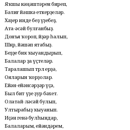
Яҡшы кәңәштәрен биреп,
Бәлиғ йәшкә еткерҙеләр.
Хәҙер инде беҙ үҙебеҙ,
Ата-әсәй булғанбыҙ.
Донъя ҡороп, өйҙәр һалып,
Шөкөр, йәшәп ятабыҙ.
Беҙҙе бик ҡыуандырып,
Балалар ҙа үҫтеләр.
Таралашып төрлө ерҙә,
Ояларын ҡорҙолар.
Ейән-ейәнсәрҙәр үҫә,
Был бит үҙе ҙур бәхет.
Олатай-өләсәй булып,
Ултырабыҙ ҡыуанып.
Иҫән генә булһындар,
Балаларым, ейәндәрем,