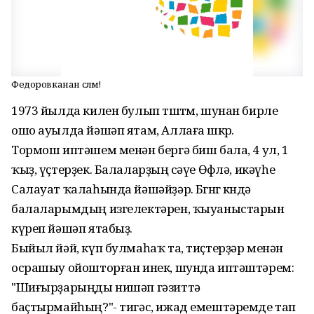
Федоровканан сәләм!
1973 йылда килен булып төштөм, шунан бирле
ошо ауылда йәшәп ятам, Аллаға шөкөр.
Тормош иптәшем менән бергә биш бала, 4 ул, 1
ҡыҙ, үҫтерҙек. Балаларҙың өсәүе Өфөлә, икәүһе
Салауат ҡалаһында йәшәйҙәр. Бөгөнгө көндә
балаларымдың изгелектәрен, ҡыуаныстарын
күреп йәшәп ятабыҙ.
Быйыл йәй, күп булмаһаҡ та, тиҫтерҙәр менән
осрашыу ойошторған инек, шунда иптәштәрем:
"Шиғырҙарыңды нишәп гәзиттә
баҫтырмайһың?"- тигәс, ижад емештәремде тап