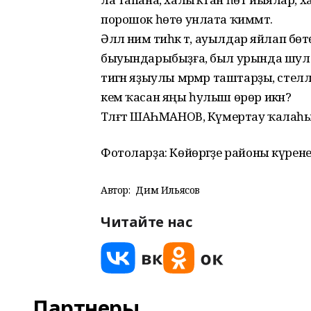
порошок һөтө унлата ҡиммәт.
Әллә нимә тиһәк тә, ауылдар яйлап бө
быуындарыбыҙға, был урында шул а
тигән яҙыулы мәрмәр таштарҙы, сте
кем ҡасан яңы һулыш өрөр икән?
Тәлғәт ШАҺМАНОВ, Күмертау ҡалаһ
Фотоларҙа: Көйөргәҙе районы күрене
Автор:
Дим Ильясов
Читайте нас
Партнеры