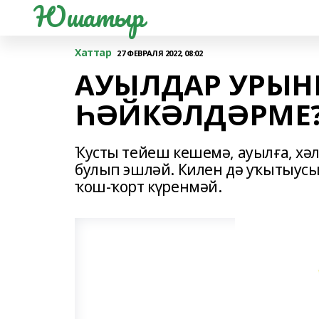
Юшатыр
Хаттар
27 ФЕВРАЛЯ 2022, 08:02
АУЫЛДАР УРЫН
ҺӘЙКӘЛДӘРМЕ?
Ҡусты тейеш кешемә, ауылға, хә
булып эшләй. Килен дә уҡытыусы
ҡош-ҡорт күренмәй.