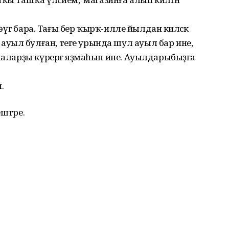
төүгә бара. Тағы бер ҡырҡ-илле йылдан киләсәк
уыл булған, теге урында шул ауыл бар ине,
ллаларҙы күрергә яҙмаһын ине. Ауылдарыбыҙға
ы.
штәре.