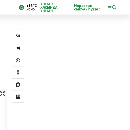
ҮҘЕБЕҘ
+15 °С
Йөрәктән
ХАҠЫНДА
Ясно
сыҡҡан һүҙҙәр
ҮҘЕБЕҘ