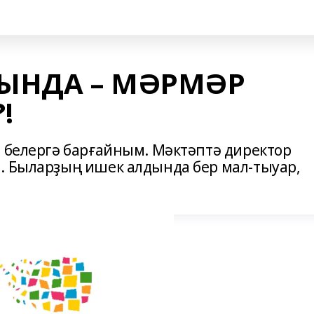
ЫНДА – МӘРМӘР
!
л белергә барғайным. Мәктәптә директор
. Быларҙың ишек алдында бер мал-тыуар,