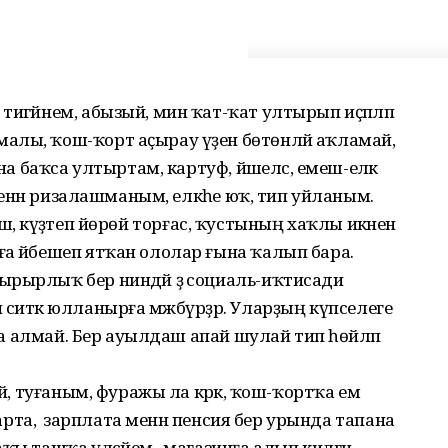
тигәйнем, абызый, мин ҡат-ҡат ултырып иҫәпләп
алы, ҡош-ҡорт аҫырау үҙен бөтөнләй аҡламай,
на баҡса ултыртам, картуф, йәшелсә, емеш-еләк
 менән ризалашманым, елкәһе юҡ, тип уйланым.
әләшә, күҙәтеп йөрөй торғас, ҡустының хаҡлы икәненә
а йәбешеп ятҡан ололар ғына ҡалып бара.
ырырлыҡ бер ниндәй ҙә социаль-иҡтисади
 ситкә юлланырға мәжбүрҙәр. Уларҙың күпселеге
уҙа алмай. Бер ауылдаш апай шулай тип һөйләп
ай, туғаным, фуражы ла кәрәк, ҡош-ҡортҡа ем
 арта, ә зарплата менән пенсия бер урында тапана
ҡы ташҡа үлсәйем, ә магазинға алып килгән