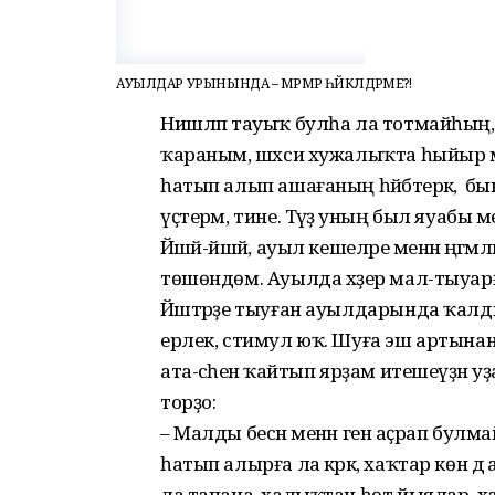
АУЫЛДАР УРЫНЫНДА – МӘРМӘР ҺӘЙКӘЛДӘРМЕ?!
Нишләп тауыҡ булһа ла тотмайһың, 
ҡараным, шәхси хужалыҡта һыйыр м
һатып алып ашағаның һәйбәтерәк, ә бы
үҫтерәм, тине. Тәүҙә уның был яуабы
Йәшәй-йәшәй, ауыл кешеләре менән әңгәм
төшөндөм. Ауылда хәҙер мал-тыуарғ
Йәштәрҙе тыуған ауылдарында ҡалд
ерлек, стимул юҡ. Шуға эш артынан
ата-әсәһенә ҡайтып ярҙам итешеүҙән 
торҙо:
– Малды бесән менән генә аҫрап булм
һатып алырға ла кәрәк, хаҡтар көн дә
ла тапана, халыҡтан һөт йыялар, ха