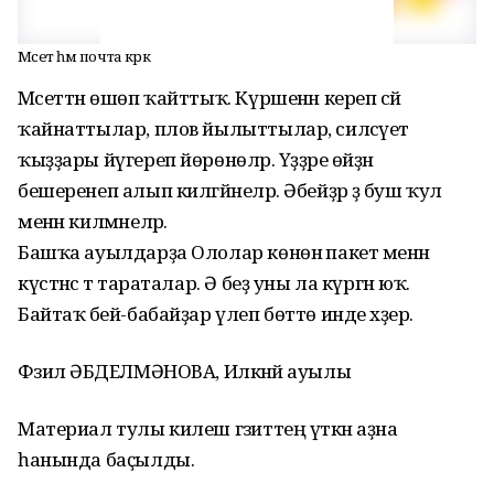
Мәсет һәм почта кәрәк
Мәсеттән өшөп ҡайттыҡ. Күршенән кереп сәй
ҡайнаттылар, плов йылыттылар, силсәүет
ҡыҙҙары йүгереп йөрөнөләр. Үҙҙәре өйҙән
бешеренеп алып килгәйнеләр. Әбейҙәр ҙә буш ҡул
менән килмәнеләр.
Башҡа ауылдарҙа Ололар көнөнә пакет менән
күстәнәс тә тараталар. Ә беҙ уны ла күргән юҡ.
Байтаҡ әбей-бабайҙар үлеп бөттө инде хәҙер.
Фәзилә ӘБДЕЛМӘНОВА, Илкәнәй ауылы
Материал тулы килеш гәзиттең үткән аҙна
һанында баҫылды.