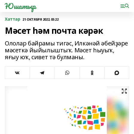
Юшатыр
Хаттар
21 ОКТЯБРЯ 2022, 05:22
Мәсет һәм почта кәрәк
Ололар байрамы тигәс, Илкәнәй әбейҙәре
мәсеткә йыйылыштыҡ. Мәсет һыуыҡ,
яғыу юҡ, сивет тә булманы.