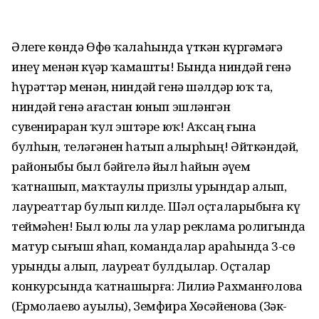
Әлеге көндә Өфө ҡалаһында үткән күргәҙмәгә
инеү менән күҙҙәр ҡамашты! Бында ниндәй генә
һүрәттәр менән, ниндәй генә шәлдәр юҡ та,
ниндәй генә ағастан юнып эшләнгән
сувенирҙарҙан ҡул эштәре юҡ! Аҡсаң ғына
булһын, теләгәнен һатып алырһың! Әйткәндәй,
районыбыҙ был бәйгелә йыл һайын әүҙем
ҡатнашып, маҡтаулы призлы урындар алып,
лауреаттар булып килде. Шәл оҫталарыбыҙға күҙ
теймәһен! Был юлы ла улар реклама ролигында
матур сығыш яһап, командалар араһында 3-сө
урынды алып, лауреат булдылар. Оҫталар
конкурсында ҡатнашырға: Лилиә Рахманғолова
(Ермолаево ауылы), Земфира Хөсәйенова (Зәк-