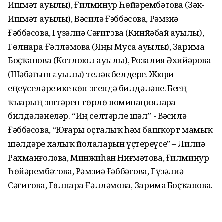
Ишмәт ауылы), Ғилминур Һөйәрембәтова (Зәк-
Ишмәт ауылы), Вәсилә Ғәббәсова, Рәмзиә
Ғәббәсова, Гүзәлиә Сәғитова (Кинйәбай ауылы),
Гөлнара Ғәлләмова (Яңы Муса ауылы), Зарима
Боҫҡанова (Ҡотлоюл ауылы), Розалия Әхийәрова
(Шәбәғыш ауылы) теләк белдерҙе. Жюри
еңеүселәрҙе ике көн эсендә билдәләне. Беҙҙең
ҡыҙҙарҙың эштәрен төрлө номинацияларҙа
билдәләнеләр. “Иң селтәрле шәл” - Вәсилә
Ғәббәсова, “Юғары оҫталыҡ һәм башҡорт мамыҡ
шәлдәре халыҡ йолаларын үҫтереүсе” – Лилиә
Рахманғолова, Минжиһан Ниғмәтова, Ғилминур
Һөйәрембәтова, Рәмзиә Ғәббәсова, Гүзәлиә
Сәғитова, Гөлнара Ғәлләмова, Зарима Боҫҡанова.