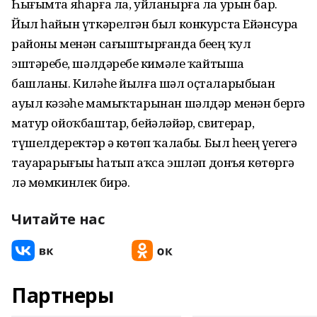
Һығымта яһарға ла, уйланырға ла урын бар.
Йыл һайын үткәрелгән был конкурста Ейәнсура
районы менән сағыштырғанда беҙҙең ҡул
эштәребеҙ, шәлдәребеҙ кимәле ҡайтыша
башланы. Киләһе йылға шәл оҫталарыбыҙҙан
ауыл кәзәһе мамыҡтарынан шәлдәр менән бергә
матур ойоҡбаштар, бейәләйҙәр, свитерҙар,
түшелдеректәр ҙә көтөп ҡалабыҙ. Был һеҙҙең үҙегеҙгә
тауарҙарығыҙҙы һатып аҡса эшләп донъя көтөргә
лә мөмкинлек бирә.
Читайте нас
Партнеры