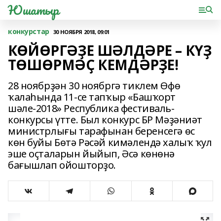
Юшатыр
конкурстар
30 НОЯБРЯ 2018, 09:01
КӨЙӨРГӘҘЕ ШӘЛДӘРЕ – КҮҘ
ТӨШӨРМӘҪ КЕМДӘРҘЕ!
28 ноябрҙән 30 ноябргә тиклем Өфө
ҡалаһында 11-се тапҡыр «Башҡорт
шәле-2018» Республика фестиваль-
конкурсы үтте. Был конкурс БР Мәҙәниәт
министрлығы тарафынан беренсегә өс
көн буйы Бөтә Рәсәй кимәлендә халыҡ ҡул
эше оҫталарын йыйып, Әсә көнөнә
бағышлап ойошторҙо.