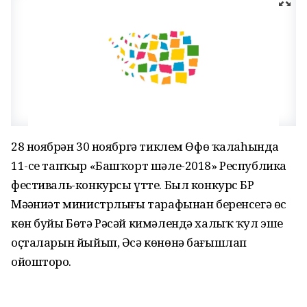
28 ноябрҙән 30 ноябргә тиклем Өфө ҡалаһында
11-се тапҡыр «Башҡорт шәле-2018» Республика
фестиваль-конкурсы үтте. Был конкурс БР
Мәҙәниәт министрлығы тарафынан беренсегә өс
көн буйы Бөтә Рәсәй кимәлендә халыҡ ҡул эше
оҫталарын йыйып, Әсә көнөнә бағышлап
ойошторҙо.