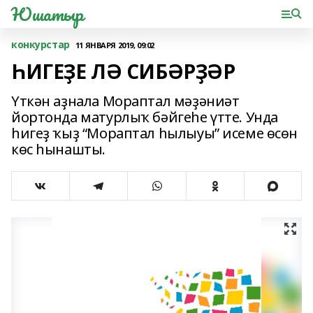
Юшатыр
конкурстар
11 ЯНВАРЯ 2019, 09:02
ҺИГЕҘЕ ЛӘ СИБӘРҘӘР
Үткән аҙнала Мораптал мәҙәниәт
йортонда матурлыҡ бәйгеһе үтте. Унда
һигеҙ ҡыҙ “Мораптал һылыуы” исеме өсөн
көс һынашты.