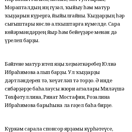
Морапталдың иң гүзәл, ҡыйыу һәм матур
ҡыҙҙарын күрергә, йыйылғайны. Ҡыҙҙарҙың һәр
сығыштары көслө алҡыштарға күмелде. Сара
көйәрмәндәрҙең йыр һәм бейеүҙәре менән дә
үрелеп барҙы.
Бәйгене матур итеп яңы хеҙмәткәребеҙ Юлиә
Ибраһимова алып барҙы. Ул ҡыҙҙарҙы
дәртләндереп тә, ҡеүәтләп тә торҙо. Ә инде
сибәрҙәрҙе баһалаусы жюри ағзалары Миләүшә
Төхфәтуллина, Ринат Мостафин, Розалина
Ибраһимова барыһына ла ғәҙел баһа бирҙе.
Күркәм сарала спонсор ярҙамы күрһәтеүсе,