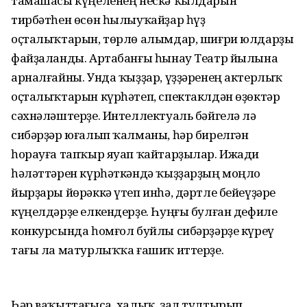
тамашасы күңеленең нескә ҡылдарын
тирбәтһен өсөн һылыуҡайҙар һүҙ
оҫталыҡтарын, төрлө алымдар, шиғри юлдарҙы
файҙаланды. Артабанғы һынау Театр йылына
арналғайны. Унда ҡыҙҙар, үҙҙәренең актерлыҡ
оҫталыҡтарын күрһәтеп, спектаклдән өҙөктәр
сәхнәләштерҙе. Интеллектуаль бәйгелә лә
сибәрҙәр юғалып ҡалманы, һәр бирелгән
һорауға тапҡыр яуап ҡайтарҙылар. Ижади
һәләттәрен күрһәткәндә ҡыҙҙарҙың моңло
йырҙары йөрәккә үтеп инһә, дәртле бейеүҙәре
күңелдәрҙе елкендерҙе. Һуңғы булған дефиле
конкурсында һомғол буйлы сибәрҙәрҙе күреү
тағы ла матурлыҡҡа ғашиҡ иттерҙе.
Һәр ваҡыттағыса, халыҡ, зал тултырып,