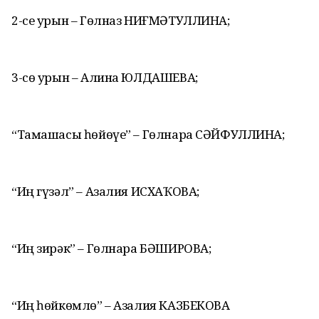
2-се урын – Гөлназ НИҒМӘТУЛЛИНА;
3-сө урын – Алина ЮЛДАШЕВА;
“Тамашасы һөйөүе” – Гөлнара СӘЙФУЛЛИНА;
“Иң гүзәл” – Азалия ИСХАҠОВА;
“Иң зирәк” – Гөлнара БӘШИРОВА;
“Иң һөйкөмлө” – Азалия КАЗБЕКОВА