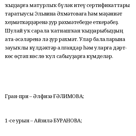
ҡыҙҙарға матурлыҡ бүләк итеү сертификаттары
таратыусы Эльвина Әхмәтоваға һәм мәҙәниәт
хеҙмәткәрҙәренә ҙур рәхмәтебеҙҙе еткерәбеҙ.
Шулай уҡ сарала ҡатнашҡан ҡыҙҙарыбыҙҙың
ата-әсәләренә лә ҙур рәхмәт. Улар балаларына
зауыҡлы күлдәктәр алғандар һәм уларға дәрт-
көс өҫтәп көслө ҡул сабыуҙарға күмделәр.
Гран-при – Әлфизә ҒӘЛИМОВА;
1-се урын – Айзилә БУРАНОВА;