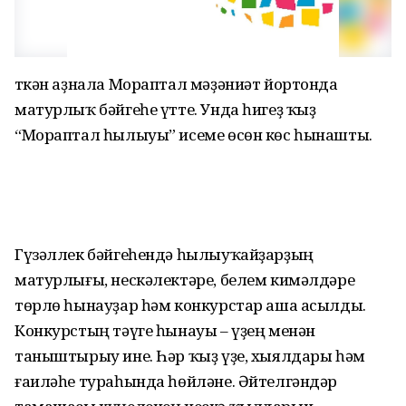
Үткән аҙнала Мораптал мәҙәниәт йортонда
матурлыҡ бәйгеһе үтте. Унда һигеҙ ҡыҙ
“Мораптал һылыуы” исеме өсөн көс һынашты.
Гүзәллек бәйгеһендә һылыуҡайҙарҙың
матурлығы, нескәлектәре, белем кимәлдәре
төрлө һынауҙар һәм конкурстар аша асылды.
Конкурстың тәүге һынауы – үҙең менән
таныштырыу ине. Һәр ҡыҙ үҙе, хыялдары һәм
ғаиләһе тураһында һөйләне. Әйтелгәндәр