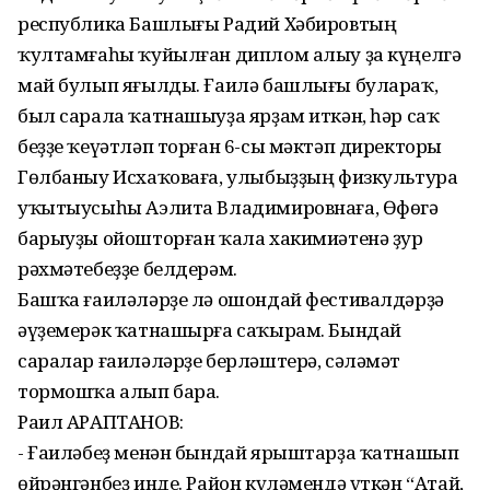
республика Башлығы Радий Хәбировтың
ҡултамғаһы ҡуйылған диплом алыу ҙа күңелгә
май булып яғылды. Ғаилә башлығы булараҡ,
был сарала ҡатнашыуҙа ярҙам иткән, һәр саҡ
беҙҙе ҡеүәтләп торған 6-сы мәктәп директоры
Гөлбаныу Исхаҡоваға, улыбыҙҙың физкультура
уҡытыусыһы Аэлита Владимировнаға, Өфөгә
барыуҙы ойошторған ҡала хакимиәтенә ҙур
рәхмәтебеҙҙе белдерәм.
Башҡа ғаиләләрҙе лә ошондай фестивалдәрҙә
әүҙемерәк ҡатнашырға саҡырам. Бындай
саралар ғаиләләрҙе берләштерә, сәләмәт
тормошҡа алып бара.
Раил АРАПТАНОВ:
- Ғаиләбеҙ менән бындай ярыштарҙа ҡатнашып
өйрәнгәнбеҙ инде. Район күләмендә үткән “Атай,