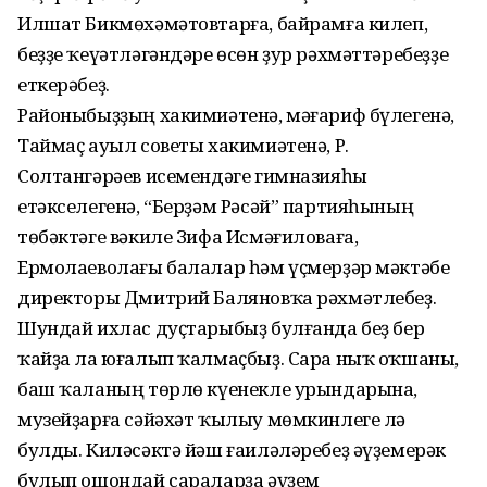
Илшат Бикмөхәмәтовтарға, байрамға килеп,
беҙҙе ҡеүәтләгәндәре өсөн ҙур рәхмәттәребеҙҙе
еткерәбеҙ.
Районыбыҙҙың хакимиәтенә, мәғариф бүлегенә,
Таймаҫ ауыл советы хакимиәтенә, Р.
Солтангәрәев исемендәге гимназияһы
етәкселегенә, “Берҙәм Рәсәй” партияһының
төбәктәге вәкиле Зифа Исмәғиловаға,
Ермолаеволағы балалар һәм үҫмерҙәр мәктәбе
директоры Дмитрий Баляновҡа рәхмәтлебеҙ.
Шундай ихлас дуҫтарыбыҙ булғанда беҙ бер
ҡайҙа ла юғалып ҡалмаҫбыҙ. Сара ныҡ оҡшаны,
баш ҡаланың төрлө күенекле урындарына,
музейҙарға сәйәхәт ҡылыу мөмкинлеге лә
булды. Киләсәктә йәш ғаиләләребеҙ әүҙемерәк
булып ошондай сараларҙа әүҙем