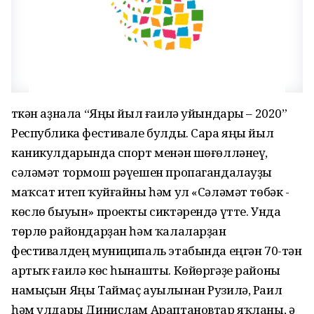
Үткән аҙнала “Яңы йыл ғаилә уйындары – 2020”
Республика фестивале булды. Сара яңы йыл
каникулдарында спорт менән шөғөлләнеү,
сәләмәт тормош рәүешен пропагандалауҙы
маҡсат итеп ҡуйғайны һәм ул «Сәләмәт төбәк -
көслө быуын» проекты сиктәрендә үтте. Унда
төрлө райондарҙан һәм ҡалаларҙан
фестивалдең муниципаль этабында еңгән 70-тән
артыҡ ғаилә көс һынашты. Көйөргәҙе районы
намыҫын Яңы Таймаҫ ауылынан Рузилә, Раил
һәм улдары Динислам Араптановтар яҡланы, ә