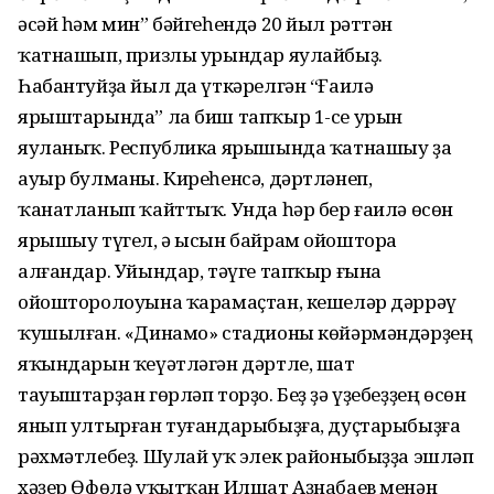
әсәй һәм мин” бәйгеһендә 20 йыл рәттән
ҡатнашып, призлы урындар яулайбыҙ.
Һабантуйҙа йыл да үткәрелгән “Ғаилә
ярыштарында” ла биш тапҡыр 1-се урын
яуланыҡ. Республика ярышында ҡатнашыу ҙа
ауыр булманы. Киреһенсә, дәртләнеп,
ҡанатланып ҡайттыҡ. Унда һәр бер ғаилә өсөн
ярышыу түгел, ә ысын байрам ойоштора
алғандар. Уйындар, тәүге тапҡыр ғына
ойошторолоуына ҡарамаҫтан, кешеләр дәррәү
ҡушылған. «Динамо» стадионы көйәрмәндәрҙең
яҡындарын ҡеүәтләгән дәртле, шат
тауыштарҙан гөрләп торҙо. Беҙ ҙә үҙебеҙҙең өсөн
янып ултырған туғандарыбыҙға, дуҫтарыбыҙға
рәхмәтлебеҙ. Шулай уҡ элек районыбыҙҙа эшләп
хәҙер Өфөлә уҡытҡан Илшат Аҙнабаев менән