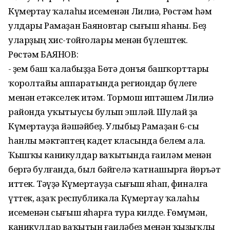
Күмертау ҡалаһы исеменән Лилиә, Рөстәм һәм
улдары Рамаҙан Баяновтар сығыш яһаны. Беҙ
уларҙың хис-тойғолары менән бүлештек.
Рөстәм БАЯНОВ:
- Үҙем баш ҡалабыҙҙа Бөтә донъя башҡорттары
ҡоролтайы аппаратында региондар бүлеге
менән етәкселек итәм. Тормош иптәшем Лилиә
районда уҡытыусы булып эшләй. Шулай ҙа
Күмертауҙа йәшәйбеҙ. Улыбыҙ Рамаҙан 6-сы
һанлы мәктәптең кадет класында белем ала.
Ҡышҡы каникулдар ваҡытында ғаиләм менән
бергә булғанда, был бәйгелә ҡатнашырға йөръәт
иттек. Тәүҙә Күмертауҙа сығыш яһап, финалға
үттек, аҙаҡ республикала Күмертау ҡалаһы
исеменән сығыш яһарға тура килде. Ғөмүмән,
каникулдар ваҡытын ғаиләбеҙ менән ҡыҙыҡлы