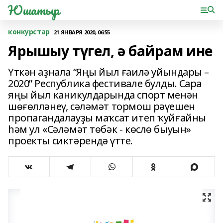
Юшатыр
конкурстар
21 ЯНВАРЯ 2020, 06:55
Ярышыу түгел, ә байрам ине
Үткән аҙнала “Яңы йыл ғаилә уйындары –
2020” Республика фестивале булды. Сара
яңы йыл каникулдарында спорт менән
шөғөлләнеү, сәләмәт тормош рәүешен
пропагандалауҙы маҡсат итеп ҡуйғайны
һәм ул «Сәләмәт төбәк - көслө быуын»
проекты сиктәрендә үтте.