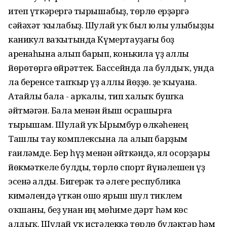
итеп үткәрергә тырышабыҙ, төрлө ерҙәргә
сәйәхәт ҡылабыҙ. Шулай уҡ был юлы улыбыҙҙы
каникул ваҡытында Күмертауҙағы боҙ
аренаһына алып барып, конькила үҙ аллы
йөрөтөргә өйрәттек. Бассейнда ла булдыҡ, унда
ла беренсе тапҡыр үҙ аллы йөҙҙө. Үҙе ҡыуана.
Атайлы бала - арҡалы, тип халыҡ бушҡа
әйтмәгән. Бала менән йыш осрашырға
тырышам. Шулай уҡ Ырымбур өлкәһенең
Ташлы тау комплексына ла алып барҙым
ғаиләмде. Бер һүҙ менән әйткәндә, ял осорҙары
йөкмәткеле булды, төрлө спорт йүнәлешен үҙ
эсенә алды. Бигерәк тә әлеге республика
кимәлендә үткән ошо ярыш шул тиклем
оҡшаны, беҙ унан иң мөһиме дәрт һәм көс
алдыҡ. Шулай уҡ иҫтәлеккә төрлө бүләктәр һәм