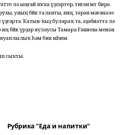
әтте лә ыңғай яҡҡа үҙгәртер, тигән өмөт бирә.
хы, уның бөйөк таланты, киң, тәрән мәғәнәле
үҙгәртә. Ҡатын-ҡыҙ булараҡ та, әҙәбиәттә лә
 иң бөйөк үрҙәр яулаусы Тамара Ғәниева менән
р яуаплылыҡ һәм бик мөһим.
ып сыҡты.
Рубрика "Еда и напитки"