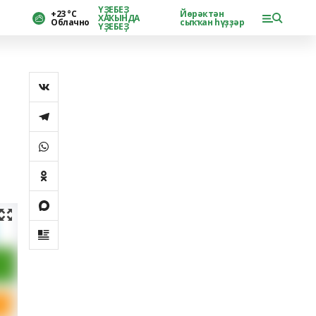
ҮҘЕБЕҘ
+23 °С
Йөрәктән
ХАҠЫНДА
Облачно
сыҡҡан һүҙҙәр
ҮҘЕБЕҘ