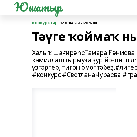
Юшатыр
конкурстар
12 ДЕКАБРЯ 2020, 12:00
Тәүге ҡоймаҡ н
Халыҡ шағирәһеТамара Ғәниева 
камиллаштырыуға ҙур йоғонто яһ
үҙгәртер, тигән өмөттәбеҙ.#ли
#конкурс #СветланаЧураева #г