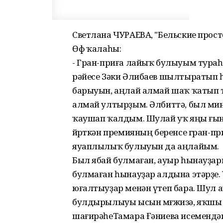
Светлана ЧУРАЕВА, "Бельские прос
Өфө ҡалаһы:
- Гран-приға лайыҡ булыуым тура
рәйесе Зәки Әлибаев шылтыратып һөй
барыуын, аңлай алмай шаҡ ҡатып т
алмай ултырҙым. Әлбиттә, был мин
ҡаушап ҡалдым. Шулай уҡ яңы ғына
йөрөткән премияның беренсе гран-пр
яуаплылыҡ булыуын да аңлайым.
Был ябай булмаған, ауыр һынауҙар
булмаған һынауҙар алдына этәрҙе.
юғалтыуҙар менән үтеп бара. Шул
булдырылыуы ысын мөғжизә, яҡшы
шағирәһеТамара Ғәниева исемендә