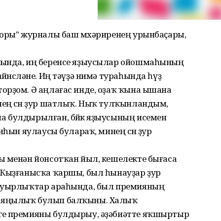
торы" журналы баш мөхәриренең урынбаҫары,
һында, иң беренсе яҙыусылар ойошмаһының
өнсөләне. Иң тәүҙә нимә тураһында һүҙ
орҙом. Ә аңлағас инде, оҙаҡ ҡына ышана
ең өсөн ҙур шатлыҡ. Ныҡ тулҡынландым,
 булдырылған, бөйөк яҙыусының исемен
иһын яулаусы булараҡ, минең өсөн ҙур
ы менән йонсотҡан йыл, кешелекте бығаса
 Ҡыҙғанысҡа ҡаршы, был һынауҙар ҙур
 ауырлыҡтар араһында, был премияның
 яңылыҡ булып балҡыны. Халыҡ
ге премияны булдырыу, әҙәбиәтте яҡшыртыр