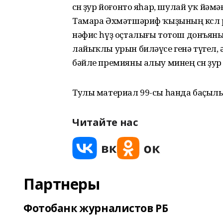
өсөн ҙур йоғонто яһар, шулай уҡ йәмәғ
Тамара Әхмәтшәриф ҡыҙының көслө ру
нәфис һүҙ оҫталығы тотош донъяны 
лайыҡлы урын биләүсе генә түгел, ә
бәйле премияны алыу минең өсөн ҙу
Тулы материал 99-сы һанда баҫыл
Читайте нас
Партнеры
Фотобанк журналистов РБ