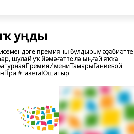
ыҡ уңды
исемендәге премияны булдырыу әҙәбиәтте
ар, шулай уҡ йәмәғәтте лә ыңғай яҡҡа
тературнаяПремияИмениТамарыГаниевой
ранПри #газетаЮшатыр