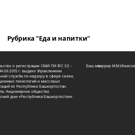
Рубрика "Еда и напитки"
ьство о регистрации СМИ: ПИ ФС 02 -
Баш мөхәррир М.М.Ильясо
14.09.2015 г. выдано Управлением
ной службы по надзору в сфере связи,
ионных технологий и массовых
аций по Республике Башкортостан.
ль: Акционерное общество
ский дом «Республика Башкортостан»