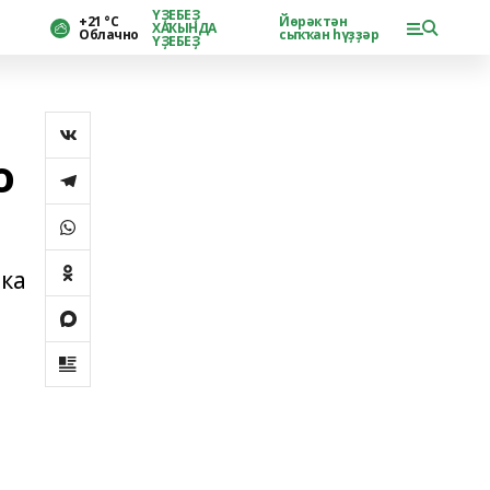
ҮҘЕБЕҘ
+21 °С
Йөрәктән
ХАҠЫНДА
Облачно
сыҡҡан һүҙҙәр
ҮҘЕБЕҘ
о
ика