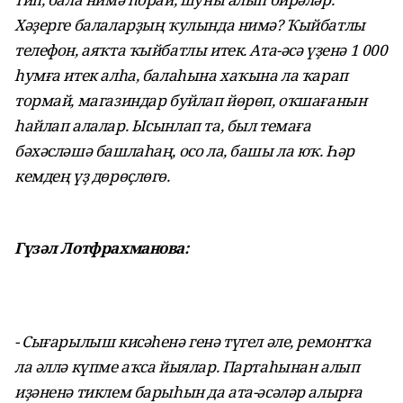
Хәҙерге балаларҙың ҡулында нимә? Ҡыйбатлы
телефон, аяҡта ҡыйбатлы итек. Ата-әсә үҙенә 1 000
һумға итек алһа, балаһына хаҡына ла ҡарап
тормай, магазиндар буйлап йөрөп, оҡшағанын
һайлап алалар. Ысынлап та, был темаға
бәхәсләшә башлаһаң, осо ла, башы ла юҡ. Һәр
кемдең үҙ дөрөҫлөгө.
Гүзәл Лотфрахманова:
- Сығарылыш кисәһенә генә түгел әле, ремонтҡа
ла әллә күпме аҡса йыялар. Партаһынан алып
иҙәненә тиклем барыһын да ата-әсәләр алырға