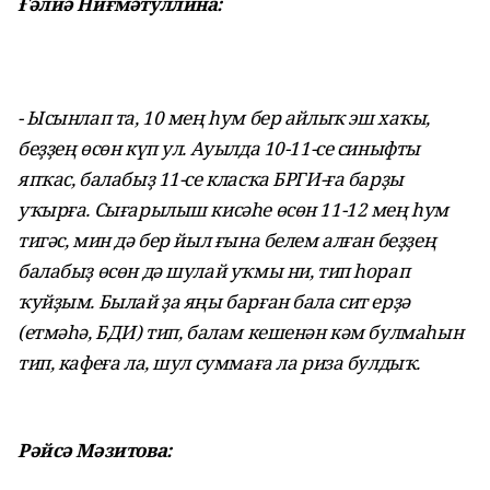
Ғәлиә Ниғмәтуллина:
- Ысынлап та, 10 мең һум бер айлыҡ эш хаҡы,
беҙҙең өсөн күп ул. Ауылда 10-11-се синыфты
япҡас, балабыҙ 11-се класҡа БРГИ-ға барҙы
уҡырға. Сығарылыш кисәһе өсөн 11-12 мең һум
тигәс, мин дә бер йыл ғына белем алған беҙҙең
балабыҙ өсөн дә шулай уҡмы ни, тип һорап
ҡуйҙым. Былай ҙа яңы барған бала сит ерҙә
(етмәһә, БДИ) тип, балам кешенән кәм булмаһын
тип, кафеға ла, шул суммаға ла риза булдыҡ.
Рәйсә Мәзитова: