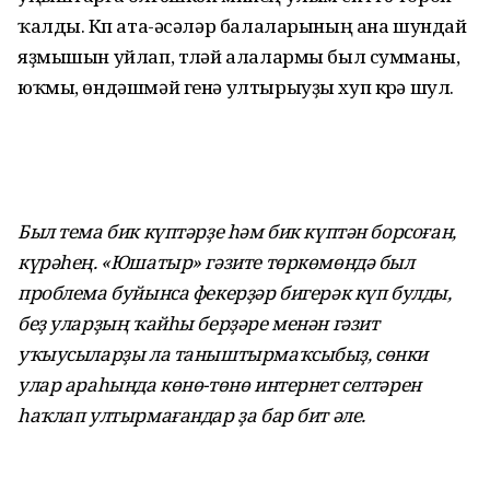
ҡалды. Күп ата-әсәләр балаларының ана шундай
яҙмышын уйлап, түләй алалармы был сумманы,
юҡмы, өндәшмәй генә ултырыуҙы хуп күрә шул.
Был тема бик күптәрҙе һәм бик күптән борсоған,
күрәһең. «Юшатыр» гәзите төркөмөндә был
проблема буйынса фекерҙәр бигерәк күп булды,
беҙ уларҙың ҡайһы берҙәре менән гәзит
уҡыусыларҙы ла таныштырмаҡсыбыҙ, сөнки
улар араһында көнө-төнө интернет селтәрен
һаҡлап ултырмағандар ҙа бар бит әле.