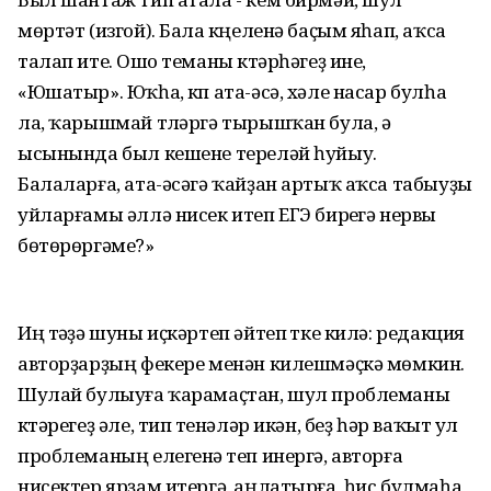
мөртәт (изгой). Бала күңеленә баҫым яһап, аҡса
талап итеү. Ошо теманы күтәрһәгеҙ ине,
«Юшатыр». Юҡһа, күп ата-әсә, хәле насар булһа
ла, ҡарышмай түләргә тырышҡан була, ә
ысынында был кешене тереләй һуйыу.
Балаларға, ата-әсәгә ҡайҙан артыҡ аҡса табыуҙы
уйларғамы әллә нисек итеп ЕГЭ биреүгә нервы
бөтөрөргәме?»
Иң тәүҙә шуны иҫкәртеп әйтеп үтке килә: редакция
авторҙарҙың фекере менән килешмәҫкә мөмкин.
Шулай булыуға ҡарамаҫтан, шул проблеманы
күтәрегеҙ әле, тип үтенәләр икән, беҙ һәр ваҡыт ул
проблеманың елегенә үтеп инергә, авторға
нисектер ярҙам итергә, аңлатырға, һис булмаһа,