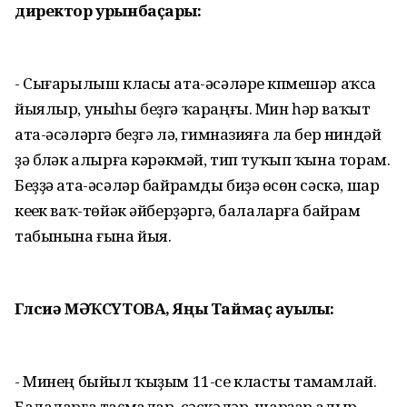
директор урынбаҫары:
- Сығарылыш класы ата-әсәләре күпмешәр аҡса
йыялыр, уныһы беҙгә ҡараңғы. Мин һәр ваҡыт
ата-әсәләргә беҙгә лә, гимназияға ла бер ниндәй
ҙә бүләк алырға кәрәкмәй, тип туҡып ҡына торам.
Беҙҙә ата-әсәләр байрамды биҙәү өсөн сәскә, шар
кеүек ваҡ-төйәк әйберҙәргә, балаларға байрам
табынына ғына йыя.
Гөлсиә МӘҠСҮТОВА, Яңы Таймаҫ ауылы:
- Минең быйыл ҡыҙым 11-се класты тамамлай.
Балаларға таҫмалар, сәскәләр, шарҙар алыр