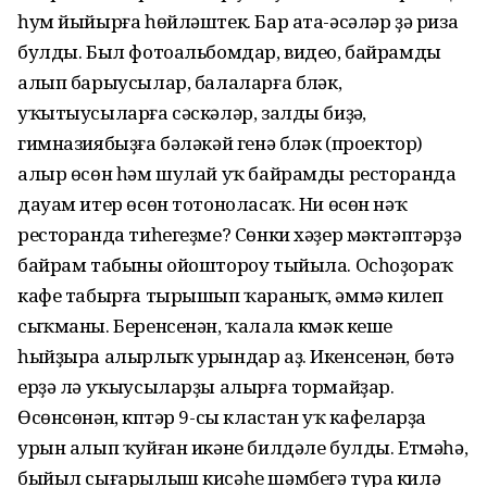
һум йыйырға һөйләштек. Бар ата-әсәләр ҙә риза
булды. Был фотоальбомдар, видео, байрамды
алып барыусылар, балаларға бүләк,
уҡытыусыларға сәскәләр, залды биҙәү,
гимназиябыҙға бәләкәй генә бүләк (проектор)
алыр өсөн һәм шулай уҡ байрамды ресторанда
дауам итер өсөн тотоноласаҡ. Ни өсөн нәҡ
ресторанда тиһегеҙме? Сөнки хәҙер мәктәптәрҙә
байрам табыны ойоштороу тыйыла. Осһоҙораҡ
кафе табырға тырышып ҡараныҡ, әммә килеп
сыҡманы. Беренсенән, ҡалала күмәк кеше
һыйҙыра алырлыҡ урындар аҙ. Икенсенән, бөтә
ерҙә лә уҡыусыларҙы алырға тормайҙар.
Өсөнсөнән, күптәр 9-сы кластан уҡ кафеларҙа
урын алып ҡуйған икәне билдәле булды. Етмәһә,
быйыл сығарылыш кисәһе шәмбегә тура килә