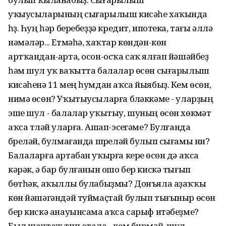
уҡыусыларының сығарылыш кисәһе хаҡында
һүҙ. Һуң һәр беребеҙҙә кредит, ипотека, тағы әллә
нәмәләр... Етмәһә, хаҡтар көндән-көн
артҡандан-арта, осон-осҡа саҡ ялғап йәшәйбеҙ
һәм шул уҡ ваҡытта балалар өсөн сығарылыш
кисәһенә 11 мең һумдан аҡса йыябыҙ. Кем өсөн,
нимә өсөн? Уҡытыусыларға бүләккәме - уларҙың
эше шул - балалар уҡытыу, шуның өсөн хөкүмәт
аҡса түләй уларға. Ашап-эсеүгәме? Булғанда
бүреләй, булмағанда шүреләй булып сығамы ни?
Балаларға артабан уҡырға кереү өсөн дә аҡса
кәрәк, ә бар булғанын ошо бер кискә тығып
бөтһәк, аҡыллы булабыҙмы? Донъяла аҙаҡҡы
көн йәшәгәндәй туймаҫтай булып тығыныр өсөн
бер кискә анауынсама аҡса сарыф итәбеҙме?
Был шантаж тип атала - кем бирмәй, шул