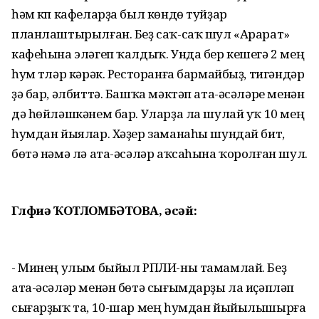
һәм күп кафеларҙа был көндө туйҙар
планлаштырылған. Беҙ саҡ-саҡ шул «Арарат»
кафеһына эләгеп ҡалдыҡ. Унда бер кешегә 2 мең
һум түләр кәрәк. Ресторанға бармайбыҙ, тигәндәр
ҙә бар, әлбиттә. Башҡа мәктәп ата-әсәләре менән
дә һөйләшкәнем бар. Уларҙа ла шулай уҡ 10 мең
һумдан йыялар. Хәҙер заманаһы шундай бит,
бөтә нәмә лә ата-әсәләр аҡсаһына ҡоролған шул.
Гөлфиә ҠОТЛОМБӘТОВА, әсәй:
- Минең улым быйыл РПЛИ-ны тамамлай. Беҙ
ата-әсәләр менән бөтә сығымдарҙы ла иҫәпләп
сығарҙыҡ та, 10-шар мең һумдан йыйылышырға