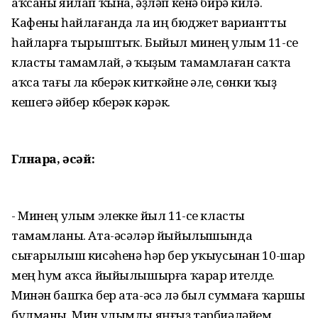
аҡсаны яйлап ҡына, әҙләп кенә бирә килә.
Кафены һайлағанда ла иң бюджет вариантты
һайларға тырыштыҡ. Быйыл минең улым 11-се
класты тамамлай, ә ҡыҙым тамамлаған саҡта
аҡса тағы ла күберәк киткәйне әле, сөнки ҡыҙ
кешегә әйбер күберәк кәрәк.
Гөлнара, әсәй:
- Минең улым элекке йыл 11-се класты
тамамланы. Ата-әсәләр йыйылышында
сығарылыш кисәһенә һәр бер уҡыусынан 10-шар
мең һум аҡса йыйылышырға ҡарар ителде.
Минән башҡа бер ата-әсә лә был суммаға ҡаршы
булманы. Мин улымды яңғыҙ тәрбиәләйем.