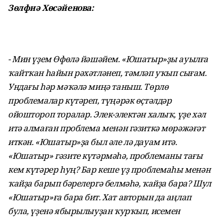
Зөлфиә Хөсәйенова:
- Мин үҙем Өфөлә йәшәйем. «Юшатыр»ҙы ауылға
ҡайтҡан һайын рәхәтләнеп, тәмләп уҡып сығам.
Ундағы һәр мәҡәлә миңә таныш. Төрлө
проблемалар күтәреп, түңәрәк өҫтәлдәр
ойоштороп торалар. Элек-электән халыҡ, үҙе хәл
итә алмаған проблема менән гәзиткә мөрәжәғәт
иткән. «Юшатыр»ҙа был әле лә дауам итә.
«Юшатыр» гәзите күтәрмәһә, проблеманы тағы
кем күтәрер һуң? Бар кеше үҙ проблемаһы менән
ҡайҙа барып бәрелергә белмәһә, ҡайҙа бара? Шул
«Юшатыр»ға бара бит. Хат авторын да аңлап
була, үҙенә ябырылыуҙан ҡурҡып, исемен