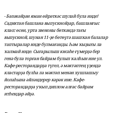
- Бәләкәйҙән яман өйрәткәс шулай була инде!
Садиктан башлана выпускнойҙар, башланғыс
класс өсөн, урта звеноны бөткәндә тағы
выпускной, шунан 11-ҙе бөтөүгә шашҡан балалар
таптыралар инде булмағанды. Һәм ҡыҙығы ла
ҡалмай инде. Сығарылыш кисәһе ғүмерҙә бер
генә була торған байрам булып ҡалһын ине ул.
Кафе-ресторандарҙа түгел, ә мәктәптең үҙендә
кластарҙа булһа ла мәктәп менән хушлашыу
йолаһына әйләндерер кәрәк ине. Кафе-
ресторандарҙа уҡып диплом алғас байрам
итһендәр әйҙә.