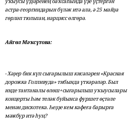
уҡыусы үҙҙәренең баҡсаһында үҙе үҫтергән
астра-георгиндарын бүләк итә ала, ә 25 майҙа
гөрләп тюльпан, нарцисс өлгөрә.
Айгөл Мәҡсүтова:
- Хәҙер бик күп сығарылыш кисәләрен «Красная
дорожка Голливуда» тибында үткәрәләр. Был
инде тантаналы өлөш+сығарылыш уҡыусылары
концерты һәм теләк буйынса фуршет өҫтәле
менән дискотека. Һеҙҙе кем кафеға барырға
мәжбүр итә һуң?