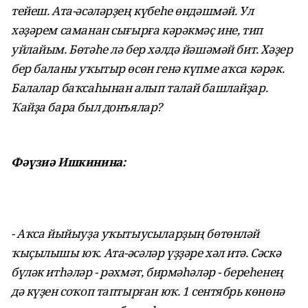
тейеш. Ата-әсәләрҙең күбеһе өндәшмәй. Ул
хәҙәрем саманан сығырға кәрәкмәҫ ине, тип
уйлайым. Бөтәһе лә бер хәлдә йәшәмәй бит. Хәҙер
бер баланы уҡытыр өсөн генә күпме аҡса кәрәк.
Балалар баҡсаһынан алып талай башлайҙар.
Ҡайҙа бара был донъялар?
Фәүзиә Ишкинина:
- Аҡса йыйыуҙа уҡытыусыларҙың бөтөнләй
ҡыҫылышы юҡ. Ата-әсәләр үҙҙәре хәл итә. Сәскә
бүләк итһәләр - рәхмәт, бирмәһәләр - береһенең
дә күҙен соҡоп таптырған юҡ. 1 сентябрь көнөнә