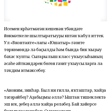
Исемен күрһәтмәгән кешенән түбәндәге
йөкмәткеле шылтыратыуҙы күптән ҡабул иттек.
Ул «Вконтакте»лағы «Юшатыр» гәзите
төркөмөндә лә баҫылды һәм бында бик ҡыҙыу
бәхәс ҡупты. Сығарылыш класс уҡыусыһының
әсәһе әйткәндәрен бөгөн гәзит уҡыусыларға ла
тәҡдим итмәксебеҙ:
«Аноним, зинһар. Был ни ғиллә, яҡташтар, ҡайҙа
тәгәрәйбеҙ? Аҙабыҙмы әллә? Ыштан тишеклектә
эш юҡ, үҙебеҙ әллә ҡайҙа үреләбеҙ. Бай хәйерсе
булып ҡыланабыҙ. Сығарылыш