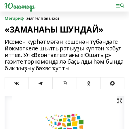
Юшатыр
Мәғариф
24 АПРЕЛЯ 2018, 12:04
«ЗАМАНАҺЫ ШУНДАЙ»
Исемен күрһәтмәгән кешенән түбәндәге
йөкмәткеле шылтыратыуҙы күптән ҡабул
иттек. Ул «Вконтакте»лағы «Юшатыр»
гәзите төркөмөндә лә баҫылды һәм бында
бик ҡыҙыу бәхәс ҡупты.