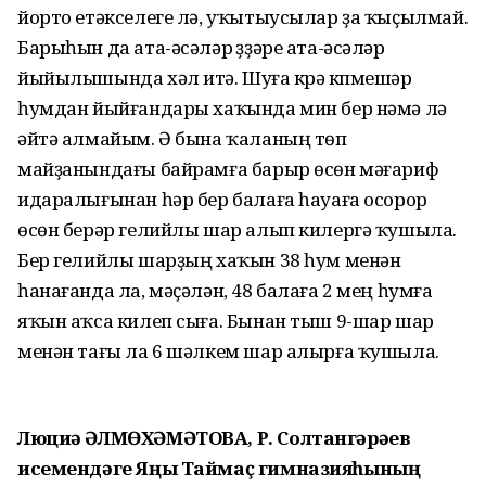
йорто етәкселеге лә, уҡытыусылар ҙа ҡыҫылмай.
Барыһын да ата-әсәләр үҙҙәре ата-әсәләр
йыйылышында хәл итә. Шуға күрә күпмешәр
һумдан йыйғандары хаҡында мин бер нәмә лә
әйтә алмайым. Ә бына ҡаланың төп
майҙанындағы байрамға барыр өсөн мәғариф
идаралығынан һәр бер балаға һауаға осорор
өсөн берәр гелийлы шар алып килергә ҡушыла.
Бер гелийлы шарҙың хаҡын 38 һум менән
һанағанда ла, мәҫәлән, 48 балаға 2 мең һумға
яҡын аҡса килеп сыға. Бынан тыш 9-шар шар
менән тағы ла 6 шәлкем шар алырға ҡушыла.
Люциә ӘЛМӨХӘМӘТОВА, Р. Солтангәрәев
исемендәге Яңы Таймаҫ гимназияһының