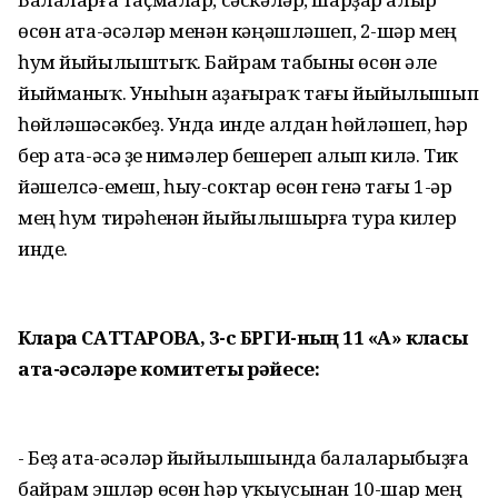
өсөн ата-әсәләр менән кәңәшләшеп, 2-шәр мең
һум йыйылыштыҡ. Байрам табыны өсөн әле
йыйманыҡ. Уныһын аҙағыраҡ тағы йыйылышып
һөйләшәсәкбеҙ. Унда инде алдан һөйләшеп, һәр
бер ата-әсә үҙе нимәлер бешереп алып килә. Тик
йәшелсә-емеш, һыу-соктар өсөн генә тағы 1-әр
мең һум тирәһенән йыйылышырға тура килер
инде.
Клара САТТАРОВА, 3-сө БРГИ-ның 11 «А» класы
ата-әсәләре комитеты рәйесе:
- Беҙ ата-әсәләр йыйылышында балаларыбыҙға
байрам эшләр өсөн һәр уҡыусынан 10-шар мең