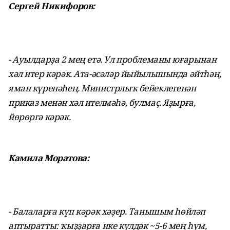
Сергей Никифоров:
- Ауылдарҙа 2 мең етә. Ул проблеманы юғарынан
хәл итер кәрәк. Ата-әсәләр йыйылышында әйтһәң,
яман күренәһең. Министрлыҡ бейеклегенән
приказ менән хәл ителмәһә, булмаҫ. Яҙырға,
йөрөргә кәрәк.
Камила Моратова:
- Балаларға күп кәрәк хәҙер. Танышым һөйләп
аптыратты: ҡыҙҙарға ике күлдәк ~5-6 мең һум,