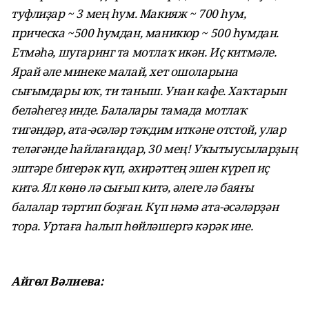
туфлиҙар ~ 3 мең һум. Макияж ~ 700 һум,
прическа ~500 һумдан, маникюр ~ 500 һумдан.
Етмәһә, шугаринг та мотлаҡ икән. Иҫ китмәле.
Ярай әле минеке малай, хет ошоларына
сығымдары юҡ, ти таныш. Унан кафе. Хаҡтарын
беләһегеҙ инде. Балалары тамада мотлаҡ
тигәндәр, ата-әсәләр тәҡдим иткәне отстой, улар
теләгәнде һайлағандар, 30 мең! Уҡытыусыларҙың
эштәре бигерәк күп, әхирәттең эшен күреп иҫ
китә. Ял көнө лә сығып китә, әлеге лә баяғы
балалар тәртип боҙған. Күп нәмә ата-әсәләрҙән
тора. Уртаға һалып һөйләшергә кәрәк ине.
Айгөл Вәлиева: