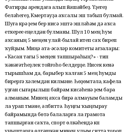
Фатирҙы арендаға алып йәшәйбеҙ. Үҙегеҙ
беләһегеҙ, Күмертауҙа аҡсалы эш табып булмай.
Шуға күрә үҙем бер нисә эштә эшләһәм дә аҡса
еткереүе еңелдән булманы. Шул 10 мең һум
аҡсаның 5 меңен улай-былай итеп саҡ биреп
ҡуйҙым. Миңә ата-әсәләр комитеты ағзалары:
«Ҡасан тағы 5 меңен тапшыраһың?» - тип
ҡәнәғәтһеҙлек тойғоһо белдерҙе. Нисек кенә
тырышһам да, барыбер ҡалған 5 мең һумды
бирергә хәлемдән килмәне. Һөҙөмтәлә, кафела
уҙған сығарылыш байрам кисәһенә үҙем бара
алманым. Минең аҡса бирә алмауым баламды
ла урап үтмәне, әлбиттә. Һуңғы ҡыңғырау
байрамында бөтә балаларға ла грамота
тапшырған саҡта, спорт өлкәһендә күп
уңыштарға өлгәшкән минең улым ситтә тороп