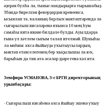
әҙерәк булһа ла, тынысландырырға тырышабыҙ.
Түбәндә бирелгән фекерҙәрҙән күренеүенсә,
ысынлап та, ҡаланың барлыҡ мәктәптәрендә лә
сығарылыш кисәләренә яҡынса 10 мең һум
самаһы китә икәне билдәле булды. Ауылдарҙа
ғына ул хәтлем сығым талап ителмәй. Шуныһы
ла мөһим: аҡса йыйыуҙа уҡытыусыларҙың,
мәктәп етәкселегенең бер ҡыҫылышы ла юҡ,
барыһын да тик ата-әсәләр үҙҙәре генә хәл итә.
Земфира УСМАНОВА, 3-сө БРГИ директорының
урынбаҫары:
- Сығарылыш кисәһенә аҡса йыйыу эшенә уҡыу