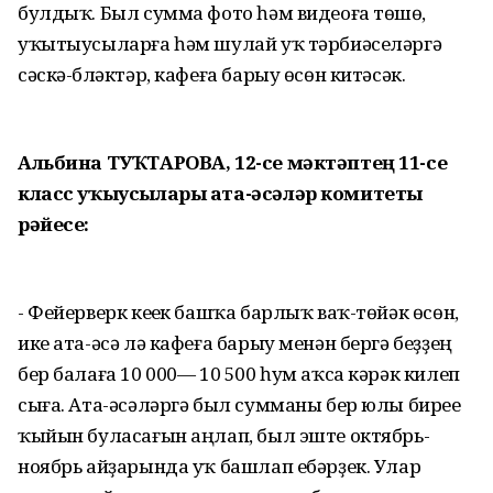
булдыҡ. Был сумма фото һәм видеоға төшөү,
уҡытыусыларға һәм шулай уҡ тәрбиәселәргә
сәскә-бүләктәр, кафеға барыу өсөн китәсәк.
Альбина ТУҠТАРОВА, 12-се мәктәптең 11-се
класс уҡыусылары ата-әсәләр комитеты
рәйесе:
- Фейерверк кеүек башҡа барлыҡ ваҡ-төйәк өсөн,
ике ата-әсә лә кафеға барыу менән бергә беҙҙең
бер балаға 10 000— 10 500 һум аҡса кәрәк килеп
сыға. Ата-әсәләргә был сумманы бер юлы биреүе
ҡыйын буласағын аңлап, был эште октябрь-
ноябрь айҙарында уҡ башлап ебәрҙек. Улар