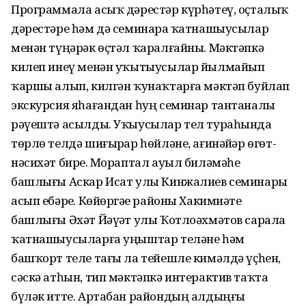
Программала асыҡ дәрестәр күрһәтеү, оҫталыҡ
дәрестәре һәм дә семинарҙа ҡатнашыусылар
менән түңәрәк өҫтәл ҡаралғайны. Мәктәпкә
килеп инеү менән уҡытыусылар йылмайып
ҡаршы алып, килгән ҡунаҡтарға мәктәп буйлап
экскурсия яһағандан һуң семинар тантаналы
рәүештә асылды. Уҡыусылар тел тураһында
төрлө телдә шиғырҙар һөйләне, ағинәйҙәр өгөт-
нәсихәт бирҙе. Мораптал ауыл биләмәһе
башлығы Аскар Исат улы Кинжалиев семинарҙы
асып ебәрҙе. Көйөргәҙе районы Хакимиәте
башлығы Әхәт Йәүҙәт улы Ҡотлоәхмәтов сарала
ҡатнашыусыларға уңыштар теләне һәм
башҡорт теле тағы ла тейешле кимәлдә үҫһен,
сәскә атһын, тип мәктәпкә интерактив таҡта
бүләк итте. Артабан райондың алдыңғы