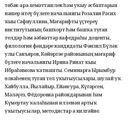
төбәк-ара хеҙмәттәшлек һәм уҡыу әсбаптарын
нәшер итеү бүлеге начальнигы Розалия Рәсих
ҡыҙы Сәфиуллина, Мәғарифты үҫтереү
институтының башҡорт һәм башҡа туған
телдәр һәм әҙәбиәттәр кафедраһы доценты,
филология фәндәре кандидаты Фәнзил Бүләк
улы Санъяров, Көйөргәҙе районының мәғариф
бүлеге начальнигы Ирина Ринат ҡыҙы
Ибраһимова ҡатнашты. Семинарға Ырымбур
өлкәһенең туған тел уҡытыусылары, шулай уҡ
Хәйбулла, Йылайыр, Ейәнсура, Күгәрсен,
Мәләүез, Фёдоровка райондарынан һәм
Күмертау ҡалаһынан илленән артыҡ
уҡытыусылар, методистар ҙа килгәйне.