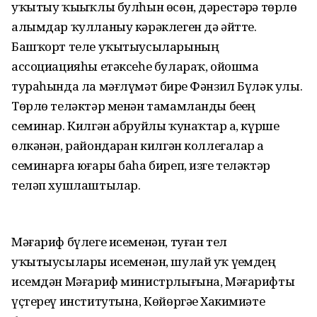
уҡытыу ҡыҙыҡлы булһын өсөн, дәрестәрҙә төрлө
алымдар ҡулланыу кәрәклеген дә әйтте.
Башҡорт теле уҡытыусыларының
ассоциацияһы етәксеһе булараҡ, ойошма
тураһында ла мәғлүмәт бирҙе Фәнзил Бүләк улы.
Төрлө теләктәр менән тамамланды беҙҙең
семинар. Килгән абруйлы ҡунаҡтар ҙа, күрше
өлкәнән, райондарҙан килгән коллегалар ҙа
семинарға юғары баһа биреп, изге теләктәр
теләп хушлаштылар.
Мәғариф бүлеге исеменән, туған тел
уҡытыусылары исеменән, шулай уҡ үҙемдең
исемдән Мәғариф министрлығына, Мәғарифты
үҫтереү институтына, Көйөргәҙе Хакимиәте