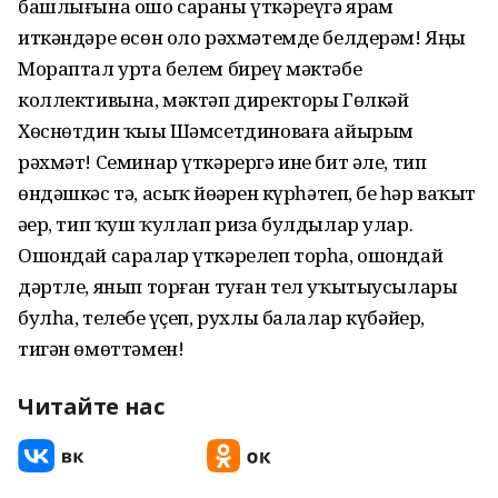
башлығына ошо сараны үткәреүгә ярҙам
иткәндәре өсөн оло рәхмәтемде белдерәм! Яңы
Мораптал урта белем биреү мәктәбе
коллективына, мәктәп директоры Гөлкәй
Хөснөтдин ҡыҙы Шәмсетдиноваға айырым
рәхмәт! Семинар үткәрергә ине бит әле, тип
өндәшкәс тә, асыҡ йөҙҙәрен күрһәтеп, беҙ һәр ваҡыт
әҙер, тип ҡуш ҡуллап риза булдылар улар.
Ошондай саралар үткәрелеп торһа, ошондай
дәртле, янып торған туған тел уҡытыусылары
булһа, телебеҙ үҫеп, рухлы балалар күбәйер,
тигән өмөттәмен!
Читайте нас