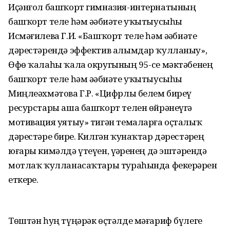
Иҫәнғол башҡорт гимназия-интернатының
башҡорт теле һәм әҙәбиәте уҡытыусыһы
Исмәғилева Г.И. «Башҡорт теле һәм әҙәбиәте
дәрестәрендә эффектив алымдар ҡулланыу»,
Өфө ҡалаһы ҡала округының 95-се мәктәбенең
башҡорт теле һәм әҙәбиәте уҡытыусыһы
Миңлеәхмәтова Г.Р. «Цифрлы белем биреү
ресурстары аша башҡорт телен өйрәнеүгә
мотивация уятыу» тигән темаларға оҫталыҡ
дәрестәре бирҙе. Килгән ҡунаҡтар дәрестәрҙең
юғары кимәлдә үтеүен, үҙҙәренең дә эштәрендә
мотлаҡ ҡулланасаҡтары тураһында фекерҙәрен
еткерҙе.
Төштән һуң түңәрәк өҫтәлде мәғариф бүлеге