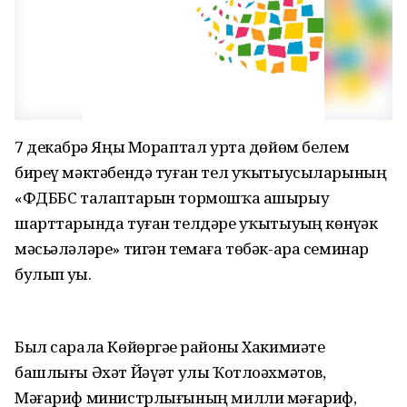
7 декабрҙә Яңы Мораптал урта дөйөм белем
биреү мәктәбендә туған тел уҡытыусыларының
«ФДББС талаптарын тормошҡа ашырыу
шарттарында туған телдәрҙе уҡытыуҙың көнүҙәк
мәсьәләләре» тигән темаға төбәк-ара семинар
булып уҙҙы.
Был сарала Көйөргәҙе районы Хакимиәте
башлығы Әхәт Йәүҙәт улы Ҡотлоәхмәтов,
Мәғариф министрлығының милли мәғариф,