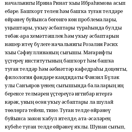
начальнигы Ирина Ринат ҡыҙы Ибраһимова асып
ебәрҙе. Башҡорт телен һәм башҡа туған телдәрҙе
өйрәнеү буйынса бөгөнгө көн проблемалары,
уңыштары, уҡыу әсбаптары тураһында булды
төбәк-ара хеҙмәттәшлек һәм уҡыу әсбаптарын
нәшер итеү бүлеге начальнигы Розалия Рәсих
ҡыҙы Сәфиуллинаның сығышы. Мәғарифты
үҫтереү институтының башҡорт һәм башҡа
туған телдәр һәм әҙәбиәттәр кафедраһы доценты,
филология фәндәре кандидаты Фәнзил Бүләк
улы Санъяров үҙенең сығышында балаларҙың иң
беренсе телмәрен үҫтереүгә иғтибар итергә
кәрәк, уның өсөн уҡыу әсбаптары ла шулай
төҙөлөргә тейеш, тине. Туған телде өйрәнеү
буйынса закон ҡабул ителде, ата-әсәләрҙең
күбеһе туған телде өйрәнеү яҡлы. Шунан сығып,