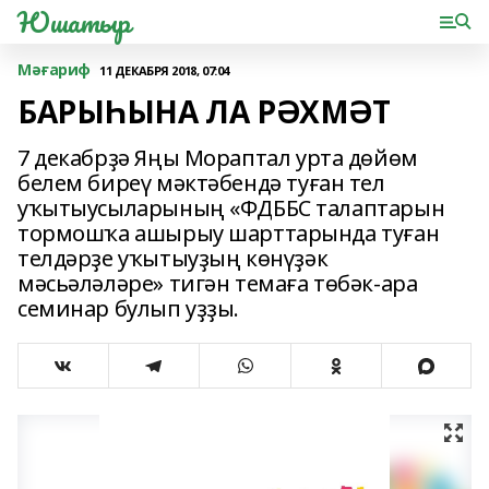
Юшатыр
Мәғариф
11 ДЕКАБРЯ 2018, 07:04
БАРЫҺЫНА ЛА РӘХМӘТ
7 декабрҙә Яңы Мораптал урта дөйөм
белем биреү мәктәбендә туған тел
уҡытыусыларының «ФДББС талаптарын
тормошҡа ашырыу шарттарында туған
телдәрҙе уҡытыуҙың көнүҙәк
мәсьәләләре» тигән темаға төбәк-ара
семинар булып уҙҙы.