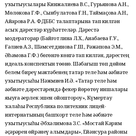
уҡытыусылары Кинжалиева В.С., Гурьянова А.Н.,
Мөлөкова Г.Ф., Сынбулатова Ғ.Н., Таймаҫова А.Н.,
Айҙарова Р.А. ФДББС талаптарына тап килгән
асыҡ дәрестәр күрһәттеләр. Дәрестә
модераторҙар (Байғотлина Л.Х., Аҙнабаева Ғ.У.,
Ғәлиев А.З., Шәмсетдинова Г.Ш., Рәжәпова Э.М.,
Әҙһәмова Г.Ф.) бөгөнгө көнгә тап килгән, дәрестең
идеаль конспектын төҙөнө. Шәбағыш төп дөйөм
белем биреү мәктәбенең татар теле һәм әҙәбиәте
уҡытыусыһы Нәжмиев И.Ә. «Татар теле һәм
әҙәбиәте дәрестәрендә фекер йөрөтөү иншалары
яҙыуға әҙерлек эшен ойоштороу», Күмертау
ҡалаһы Республика политехник лицей-
интернатының башҡорт теле һәм әҙәбиәте
уҡытыусыһы Әбхәлимова З.С. «Мостай Кәрим
әҫәрҙәрен өйрәнеү алымдары», Ейәнсура районы