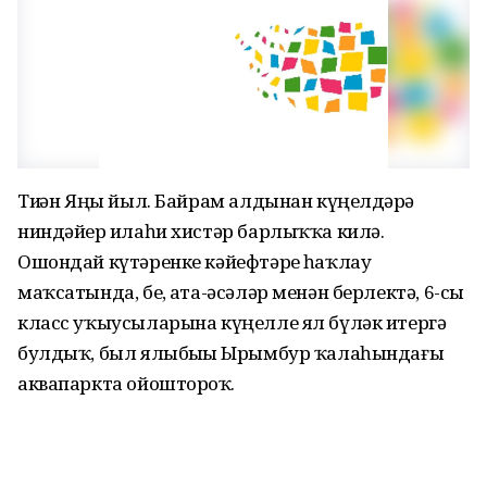
Тиҙҙән Яңы йыл. Байрам алдынан күңелдәрҙә
ниндәйҙер илаһи хистәр барлыҡҡа килә.
Ошондай күтәренке кәйефтәрҙе һаҡлау
маҡсатында, беҙ, ата-әсәләр менән берлектә, 6-сы
класс уҡыусыларына күңелле ял бүләк итергә
булдыҡ, был ялыбыҙҙы Ырымбур ҡалаһындағы
аквапаркта ойошторҙоҡ.