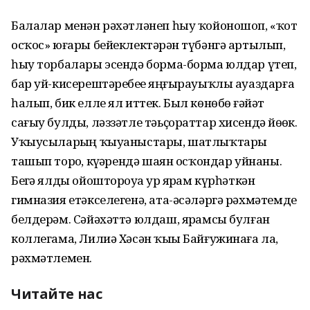
Балалар менән рәхәтләнеп һыу ҡойоношоп, «ҡот
осҡос» юғары бейеклектәрҙән түбәнгә артылып,
һыу торбалары эсендә борма-борма юлдар үтеп,
бар уй-кисерештәребеҙҙе яңғырауыҡлы ауаздарға
һалып, бик елле ял иттек. Был көнөбөҙ ғәйәт
сағыу булды, ләззәтле тәьҫораттар хисендә йөҙҙөк.
Уҡыусыларҙың ҡыуаныстары, шатлыҡтары
ташып торҙо, күҙҙәрендә шаян осҡондар уйнаны.
Беҙгә ялды ойоштороуҙа ҙур ярҙам күрһәткән
гимназия етәкселегенә, ата-әсәләргә рәхмәтемде
белдерәм. Сәйәхәттә юлдаш, ярҙамсы булған
коллегама, Лилиә Хәсән ҡыҙы Байғужинаға ла,
рәхмәтлемен.
Читайте нас