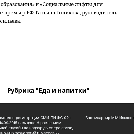
т образования» и «Социальные лифты для
це-премьер РФ Татьяна Голикова, руководитель
сильева.
Рубрика "Еда и напитки"
ьство о регистрации СМИ: ПИ ФС 02 -
Баш мөхәррир М.М.Ильясо
14.09.2015 г. выдано Управлением
ной службы по надзору в сфере связи,
ионных технологий и массовых