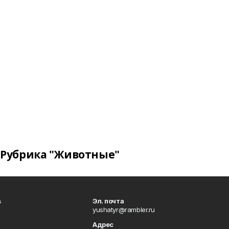
Рубрика "Животные"
в
Эл. почта
yushatyr@rambler.ru
Адрес