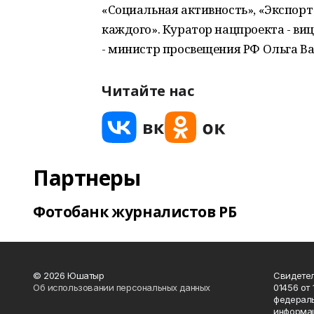
«Социальная активность», «Экспор
каждого». Куратор нацпроекта - ви
- министр просвещения РФ Ольга Ва
Читайте нас
Партнеры
Фотобанк журналистов РБ
© 2026 Юшатыр
Свидетел
Об использовании персональных данных
01456 от 
федераль
информац