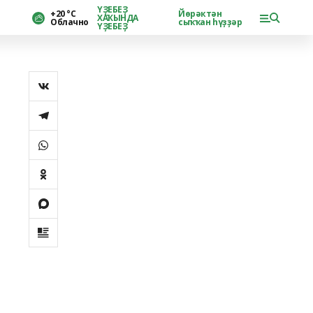
ҮҘЕБЕҘ
+20 °С
Йөрәктән
ХАҠЫНДА
Облачно
сыҡҡан һүҙҙәр
ҮҘЕБЕҘ