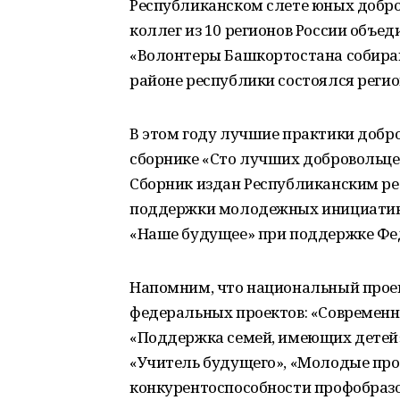
Республиканском слете юных добро
коллег из 10 регионов России объ
«Волонтеры Башкортостана собирают
районе республики состоялся реги
В этом году лучшие практики добр
сборнике «Сто лучших добровольце
Сборник издан Республиканским р
поддержки молодежных инициатив
«Наше будущее» при поддержке Фед
Напомним, что национальный проек
федеральных проектов: «Современна
«Поддержка семей, имеющих детей»
«Учитель будущего», «Молодые пр
конкурентоспособности профобразо