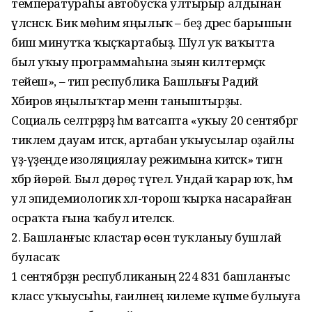
температураһы автобусҡа ултырыр алдынан
үлсәнәсәк. Бик мөһим яңылыҡ – беҙ дәрес барышын
биш минутҡа ҡыҫҡартабыҙ. Шул уҡ ваҡытта
был уҡыу программаһына зыян килтермәҫкә
тейеш», – тип республика Башлығы Радий
Хәбиров яңылыҡтар менән таныштырҙы.
Социаль селтәрҙәрҙә һәм ватсапта «уҡыу 20 сентябргә
тиклем дауам итәсәк, артабан уҡыусылар оҙайлы
үҙ-үҙеңде изоляциялау режимына китәсәк» тигән
хәбәр йөрөй. Был дөрөҫ түгел. Ундай ҡарар юҡ, һәм
ул эпидемиологик хәл-торош ҡырҡа насарайған
осраҡта ғына ҡабул ителәсәк.
2. Башланғыс кластар өсөн туҡланыу бушлай
буласаҡ
1 сентябрҙән республиканың 224 831 башланғыс
класс уҡыусыһы, ғаиләнең килеме күпме булыуға