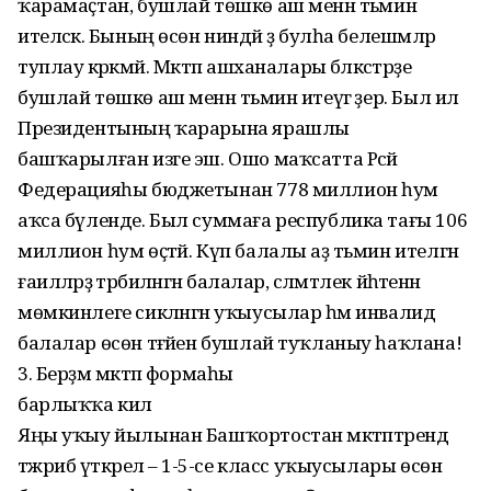
ҡарамаҫтан, бушлай төшкө аш менән тәьмин
ителәсәк. Бының өсөн ниндәй ҙә булһа белешмәләр
туплау кәрәкмәй. Мәктәп ашханалары бәләкәстәрҙе
бушлай төшкө аш менән тәьмин итеүгә әҙер. Был ил
Президентының ҡарарына ярашлы
башҡарылған изге эш. Ошо маҡсатта Рәсәй
Федерацияһы бюджетынан 778 миллион һум
аҡса бүленде. Был суммаға республика тағы 106
миллион һум өҫтәй. Күп балалы аҙ тәьмин ителгән
ғаиләләрҙә тәрбиәләнгән балалар, сәләмәтлек йәһәтенән
мөмкинлеге сикләнгән уҡыусылар һәм инвалид
балалар өсөн тәғәйен бушлай туҡланыу һаҡлана!
3. Берҙәм мәктәп формаһы
барлыҡҡа килә
Яңы уҡыу йылынан Башҡортостан мәктәптәрендә
тәжрибә үткәрелә – 1-5-се класс уҡыусылары өсөн