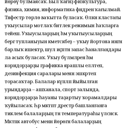
йөрөү булмаясаҡ. Был ҡағиҙә физкультура,
физика, химия, информатика фәндәренә ҡағылмай.
Тәнәфестәр төрлө ваҡытта буласаҡ. Өлкән кластағы
уҡыусылар мотлаҡ битлек режимын һаҡларға
тейеш. Уҡыусыларҙың һәм уҡытыусыларҙың
бергә тупланыуын кәметәсәкбеҙ – уҡыу йортона ингән
барлыҡ ишектәр, шул иҫәптән запас һаналғандары
ла асыҡ буласаҡ. Уҡыу бүлмәләрен һәм
коридорҙарҙы графикка ярашлы елләтеп,
дезинфекция саралары менән эшкәртеп
торасаҡтар. Балалар күпләп йыйылған
урындарҙа – ашханала, спорт залында,
коридорҙарҙа һауаны таҙартыу ҡорамалдары
ҡуйыласаҡ. Һәр мәктәптә дәрестәр башланғанға
тиклем балаларҙың тән температураһы үлсәнәсәк.
Мәктәпкә автобус менән йөрөгән балаларҙың