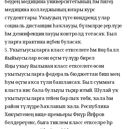
беҙҙең медицина университетының һәм һигеҙ
медицина колледжының юғары курс
студенттары. Уҡыуҙың тәүге көндәрендә улар
социаль дистанция һаҡлауҙы, бүлмәләрҙе әҙерләүҙе
һәм дезинфекциялауҙы контролдә тотасаҡ. Был
уларға практика иҫәбенә буласаҡ.
5. Уҡытыусыларға класс етәкселеге һәм йөҙ балл
йыйыусылар өсөн өҫтәмә түләүҙәр бирелә
Яңы уҡыу йылынан класс етәкселеге өсөн
уҡытыусыларға федераль бюджеттан биш мең
һум өҫтәмә аҡса түләнә башлаясаҡ. Был суммаға
класта нисә бала булыуы тәьҫир итмәй. Шулай уҡ
уҡытыусыларға тәғәйен барлыҡ төбәк, ҡала һәм
район түләүҙәре һаҡланып ҡала. Республика
Хөкүмәтенең вице-премьеры Фәнүр Йәғәфәров
белдереүенсә, быға тиклем класс етәкселәре һәр