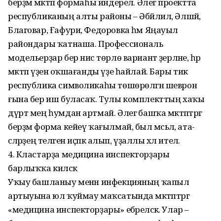
берҙәм мәктәп формаһы индерелә. Әлегә проектта
республиканың алты районы – Әбйәлил, Әлшәй,
Благовар, Ғафури, Федоровка һәм Яңауыл
райондары ҡатнаша. Профессиональ
модельерҙар бер нисә төрлө вариант әҙерләне, һәр
мәктәп үҙенә оҡшағанды үҙе һайлай. Бары тик
республика символикаһы төшөрөлгән шеврон
ғына бер иш буласаҡ. Тулы комплекттың хаҡы
дүрт мең һумдан артмай. Әлегә башҡа мәктәптәргә
берҙәм форма кейеү ҡағылмай, был мәсьәлә, ата-
әсәләрҙең теләген иҫәпкә алып, үҙаллы хәл ителә.
4. Кластарҙа медицина инспекторҙары
барлыҡҡа киләсәк
Уҡыу башланыу менән инфекцияның ҡапыл
артыуына юл ҡуймау маҡсатында мәктәптәргә
«медицина инспекторҙары» ебәреләсәк. Улар –