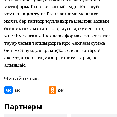
мәктәп формаһына киткән сығымды ҡаплауға
компенсация түләнә. Был ташлама менән ике
йылға бер тапҡыр ҡулланырға мөмкин. Бының
өсөн мәктәпкә льготаны раҫлаусы документтар,
мисәт һуғылған, «Школьная форма» тип яҙылған
тауар чегын тапшырырға кәрәк. Чектағы сумма
биш мең һумдан артмаҫҡа тейеш. Һәр төрлө
аксессуарҙар – таҫмалар, галстуктар иҫәпкә
алынмай.
Читайте нас
Партнеры