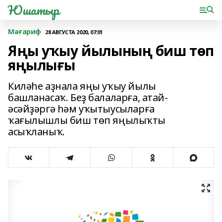
Юшатыр
Мәғариф
28 АВГУСТА 2020, 07:01
Яңы уҡыу йылының биш төп
яңылығы
Киләһе аҙнала яңы уҡыу йылы
башланасаҡ. Беҙ балаларға, атай-
әсәйҙәргә һәм уҡытыусыларға
ҡағылышлы биш төп яңылыҡты
асыҡланыҡ.