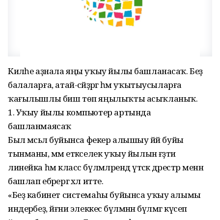
Киләһе аҙнала яңы уҡыу йылы башланасаҡ. Беҙ
балаларға, атай-әсәйҙәргә һәм уҡытыусыларға
ҡағылышлы биш төп яңылыҡты асыҡланыҡ.
1. Уҡыу йылы компьютер артында
башланмаясаҡ
Был мәсьәлә буйынса фекер алышыу йәй буйы
тынманы, әммә етәкселек уҡыу йылын ғәҙәти
линейка һәм класс бүлмәләрендә үтәсәк дәрестәр менән
башлап ебәрергә хәл итте.
«Беҙ кабинет системаһы буйынса уҡыу алымы
индерәбеҙ, йәғни элеккесә бүлмәнән бүлмәгә күсеп