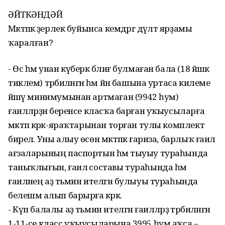
ӘЙТКӘНДӘЙ
Мәктәпкә әҙерлек буйынса кемдәргә дәүләт ярҙамы
ҡаралған?
- Өс һәм унан күберәк бәлиғ булмаған бала (18 йәшкә
тиклем) тәрбиәләнгән һәм йән башына уртаса килеме
йәшәү минимумынан артмаған (9942 һум)
ғаиләләрҙән беренсе класҡа барған уҡыусыларға
мәктәп кәрәк-яраҡтарынан торған тулы комплект
бирелә. Уны алыу өсөн мәктәпкә ғариза, барлыҡ ғаилә
ағзаларының паспортын һәм тыуыу тураһында
таныҡлығын, ғаилә составы тураһында һәм
ғаиләнең аҙ тәьмин ителгән булыуы тураһында
белешмә алып барырға кәрәк.
- Күп балалы аҙ тәьмин ителгән ғаиләләрҙә тәрбиәләнгән
1-11-се класс уҡыусыларына 3995 һум аҡса –