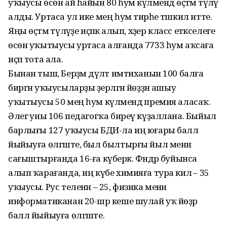
уҡыусы өсөн ай һайын 80 һум күләмендә өҫтәмә түләү
алды. Уртаса ул ике мең һум тирәһе тәшкил итте.
Яңы өҫтәмә түләүҙе иҫәпкә алып, хәҙер класс етәкселеге
өсөн уҡытыусы уртаса алғанда 7733 һум аҡсаға
иҫәп тота ала.
Бынан тыш, Берҙәм дәүләт имтиханын 100 балға
биргән уҡыусыларҙы әҙерләгән йөҙҙән ашыу
уҡытыусы 50 мең һум күләмендә премия аласаҡ.
Әлегә уны 106 педагогҡа биреү күҙаллана. Быйыл
барлығы 127 уҡыусы БДИ-ла иң юғары балл
йыйыуға өлгәште, был былтырғы йыл менән
сағыштырғанда 16-ға күберәк. Фәндәр буйынса
алып ҡарағанда, иң күбе химияға тура килә – 35
уҡыусы. Рус теленән – 25, физика менән
информатиканан 20-шәр кеше шулай уҡ йөҙәр
балл йыйыуға өлгәште.