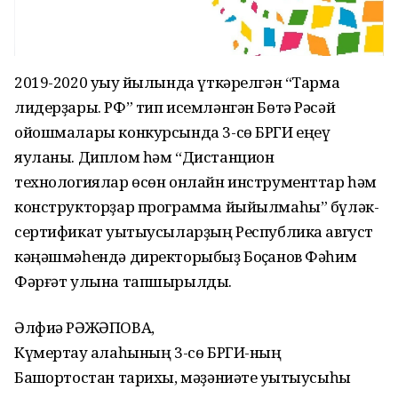
2019-2020 уҡыу йылында үткәрелгән “Тармаҡ
лидерҙары. РФ” тип исемләнгән Бөтә Рәсәй
ойошмалары конкурсында 3-сө БРГИ еңеү
яуланы. Диплом һәм “Дистанцион
технологиялар өсөн онлайн инструменттар һәм
конструкторҙар программа йыйылмаһы” бүләк-
сертификат уҡытыусыларҙың Республика август
кәңәшмәһендә директорыбыҙ Боҫҡанов Фәһим
Фәрғәт улына тапшырылды.
Әлфиә РӘЖӘПОВА,
Күмертау ҡалаһының 3-сө БРГИ-ның
Башҡортостан тарихы, мәҙәниәте уҡытыусыһы