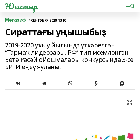
Юшатыр
Мәғариф
4 СЕНТЯБРЯ 2020, 13:10
Сираттағы уңышыбыҙ
2019-2020 уҡыу йылында үткәрелгән
“Тармаҡ лидерҙары. РФ” тип исемләнгән
Бөтә Рәсәй ойошмалары конкурсында 3-сө
БРГИ еңеү яуланы.