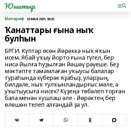
Юшатыр
Мәғариф
23 МАЯ 2021, 06:25
Ҡанаттары ғына ныҡ
булһын
БРГИ. Күптәр өсөн йөрәккә ныҡ яҡын
исем. Ябай уҡыу йорто ғына түгел, бер
нисә йылға һуҙылған йәшәү рәүеше. Беҙ
мәктәпте тамамлаған уҡыусы балалар
тураһында күберәк яҙабыҙ, уларҙың,
билдәле, ныҡ тулҡынландырғыс мәле, ә
уҡытыусыға нисек? Күҙеңә төбәлеп торған
бала менән хушлаш әле - йөрәктең бер
өлөшөн телеп алғандай ҙа ул.