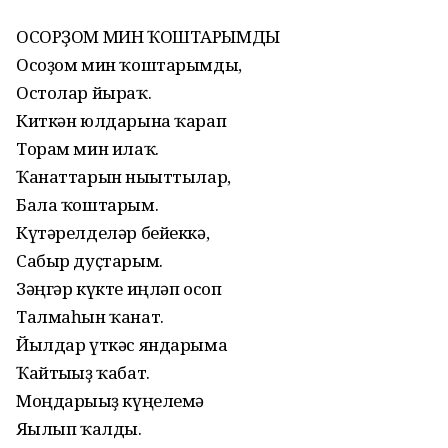
ОСОРҘОМ МИН ҠОШТАРЫМДЫ
Осоҙом мин ҡоштарымды,
Остолар йыраҡ.
Киткән юлдарына ҡарап
Торам мин илаҡ.
Ҡанаттарын нығыттылар,
Бала ҡоштарым.
Күтәрелделәр бейеккә,
Сабыр дуҫтарым.
Зәңгәр күкте иңләп осоп
Талмаһын ҡанат.
Йылдар үткәс яндарыма
Ҡайтығыҙ ҡабат.
Моңдарығыҙ күңелемә
Яғылып ҡалды.