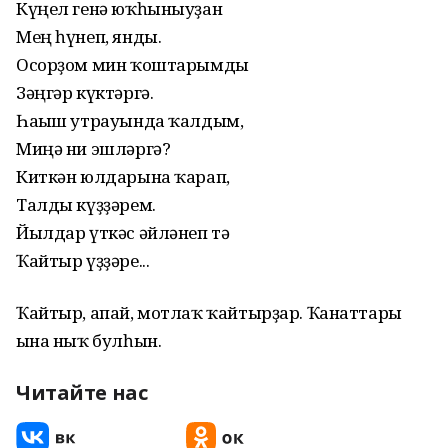
Күңел генә юҡһыныуҙан
Мең һүнеп, янды.
Осорҙом мин ҡоштарымды
Зәңгәр күктәргә.
Һағыш утрауында ҡалдым,
Миңә ни эшләргә?
Киткән юлдарына ҡарап,
Талды күҙҙәрем.
Йылдар үткәс әйләнеп тә
Ҡайтыр үҙҙәре...
Ҡайтыр, апай, мотлаҡ ҡайтырҙар. Ҡанаттары
ғына ныҡ булһын.
Читайте нас