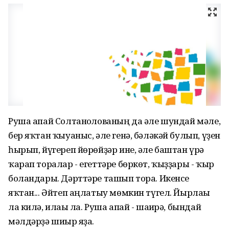
Руша апай Солтанғолованың да әле шундай мәле,
бер яҡтан ҡыуаныс, әле генә, бәләкәй булып, үҙен
һырып, йүгереп йөрөйҙәр ине, әле баштан үрә
ҡарап торалар - егеттәре бөркөт, ҡыҙҙары - ҡыр
боландары. Дәрттәре ташып тора. Икенсе
яҡтан... Әйтеп аңлатыу мөмкин түгел. Йырлағы
ла килә, илағы ла. Руша апай - шағирә, бындай
мәлдәрҙә шиғыр яҙа.