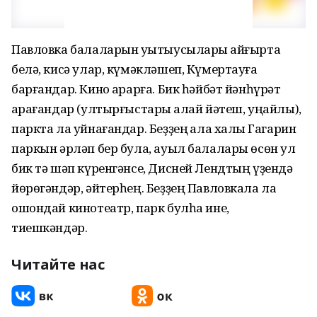
Павловка балаларын уҡытыусылары ҡайғырта
белә, кисә улар, күмәкләшеп, Күмертауға
барғандар. Кино ҡарарға. Бик һәйбәт йәнһүрәт
ҡарағандар (ултырғыстары ҡалай йәтеш, уңайлы),
паркта ла уйнағандар. Беҙҙең ҡала халҡы Гагарин
паркын әрләп бер була, ауыл балалары өсөн ул
бик тә шәп күренгәнсе, Дисней Лендтың үҙендә
йөрөгәндәр, әйтерһең. Беҙҙең Павловкала ла
ошондай кинотеатр, парк булһа ине,
тиешкәндәр.
Читайте нас