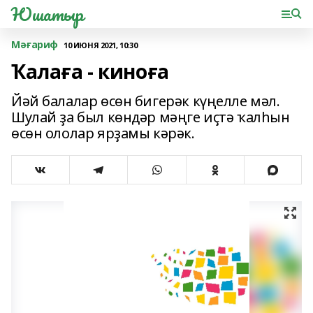
Юшатыр
Мәғариф
10 ИЮНЯ 2021, 10:30
Ҡалаға - киноға
Йәй балалар өсөн бигерәк күңелле мәл.
Шулай ҙа был көндәр мәңге иҫтә ҡалһын
өсөн ололар ярҙамы кәрәк.