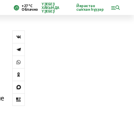
ҮҘЕБЕҘ
+27 °С
Йөрәктән
ХАҠЫНДА
Облачно
сыҡҡан һүҙҙәр
ҮҘЕБЕҘ
ие