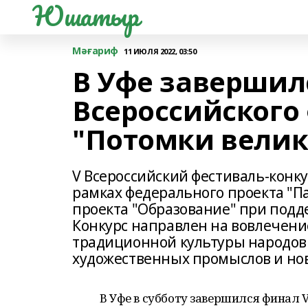
Юшатыр
Мәғариф
11 ИЮЛЯ 2022, 03:50
В Уфе завершил
Всероссийского
"Потомки велик
V Всероссийский фестиваль-конку
рамках федерального проекта "П
проекта "Образование" при под
Конкурс направлен на вовлечени
традиционной культуры народов 
художественных промыслов и но
В Уфе в субботу завершился финал 