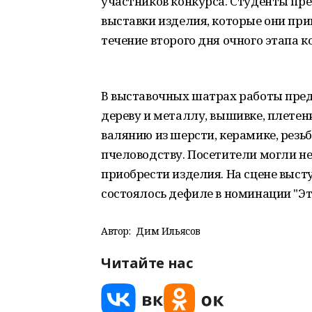
участников конкурса. Студенты пр
выставки изделия, которые они прив
течение второго дня очного этапа к
В выставочных шатрах работы предс
дереву и металлу, вышивке, плетени
валянию из шерсти, керамике, резьб
пчеловодству. Посетители могли не 
приобрести изделия. На сцене выс
состоялось дефиле в номинации "Э
Автор:
Дим Ильясов
Читайте нас