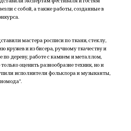
едставили экспертам фестиваля и гостям
езли с собой, а также работы, созданные в
онкурса.
тавили мастера росписи по ткани, стеклу,
ю кружев и из бисера, ручному ткачеству и
е по дереву, работе с камнем и металлом,
только оценить разнообразие техник, но и
тупили исполнители фольклора и музыканты,
тномода".