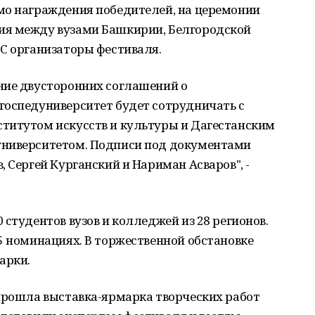
мо награждения победителей, на церемонии
ия между вузами Башкирии, Белгородской
СС организаторы фестиваля.
ние двусторонних соглашений о
госпедуниверситет будет сотрудничать с
титутом искусств и культуры и Дагестанским
университетом. Подписи под документами
 Сергей Курганский и Нариман Асваров", -
студентов вузов и колледжей из 28 регионов.
5 номинациях. В торжественной обстановке
арки.
 прошла выставка-ярмарка творческих работ