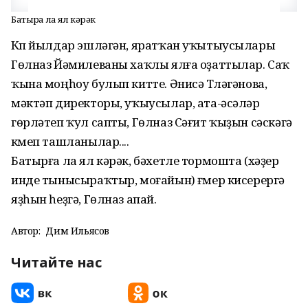
Батырға ла ял кәрәк
Күп йылдар эшләгән, яратҡан уҡытыусылары
Гөлназ Йәмилеваны хаҡлы ялға оҙаттылар. Саҡ
ҡына моңһоу булып китте. Әнисә Түләгәнова,
мәктәп директоры, уҡыусылар, ата-әсәләр
гөрләтеп ҡул сапты, Гөлназ Сәғит ҡыҙын сәскәгә
күмеп ташланылар....
Батырға ла ял кәрәк, бәхетле тормошта (хәҙер
инде тынысыраҡтыр, моғайын) ғүмер кисерергә
яҙһын һеҙгә, Гөлназ апай.
Автор:
Дим Ильясов
Читайте нас