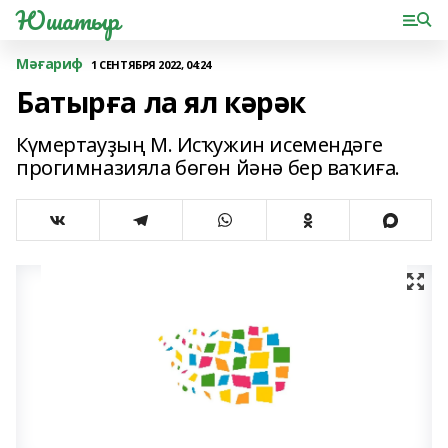
Юшатыр
Мәғариф
1 СЕНТЯБРЯ 2022, 04:24
Батырға ла ял кәрәк
Күмертауҙың М. Исҡужин исемендәге
прогимназияла бөгөн йәнә бер ваҡиға.