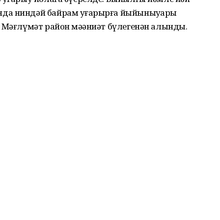
да ниндәй байрам уҙғарырға йыйыныуҙары
 Мәғлүмәт район мәҙәниәт бүлегенән алынды.