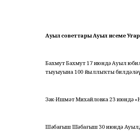
Ауыл советтары Ауыл исеме Уҙға
Бахмут Бахмут 17 июндә Ауыл юбил
тыуыуына 100 йыллыҡты билдәлә
Зәк-Ишмәт Михайловка 23 июндә «
Шәбағыш Шәбағыш 30 июндә Ауыл