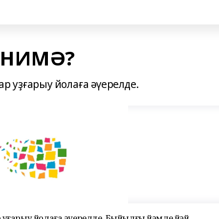
 НИМӘ?
р уҙғарыу йолаға әүерелде.
 уҙғарыу йолаға әүерелде. Быйылғы йәмле йәй