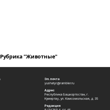
Рубрика "Животные"
в
Эл. почта
yushatyr@rambler.ru
Адрес
Республика Башкортостан, г.
Кумертау, ул. Комсомольская, д. 35
Редакция
8 (34761) 4-44-45