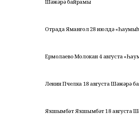
Шәжәрә байрамы
Отрада Яманғол 28 июлдә «Һаумыһ
Ермолаево Молокан 4 августа «Һау
Ленин Пчелка 18 августа Шәжәрә 
Яҡшымбәт Яҡшымбәт 18 августа Ш