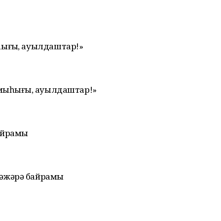
ығыҙ, ауылдаштар!»
мыһығыҙ, ауылдаштар!»
байрамы
әжәрә байрамы