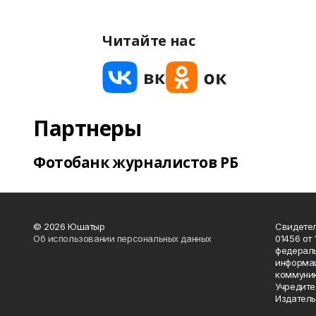
Читайте нас
Партнеры
Фотобанк журналистов РБ
© 2026 Юшатыр
Свидетел
Об использовании персональных данных
01456 от 
федераль
информац
коммуник
Учредите
Издатель