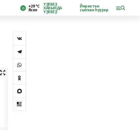
ҮҘЕБЕҘ
+29 °С
Йөрәктән
ХАҠЫНДА
Ясно
сыҡҡан һүҙҙәр
ҮҘЕБЕҘ