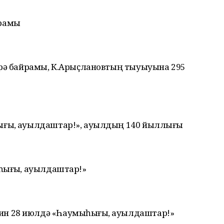
йрамы
әрә байрамы, К.Арыҫлановтың тыуыуына 295
ғыҙ, ауылдаштар!», ауылдың 140 йыллығы
һығыҙ, ауылдаштар!»
н 28 июлдә «Һаумыһығыҙ, ауылдаштар!»