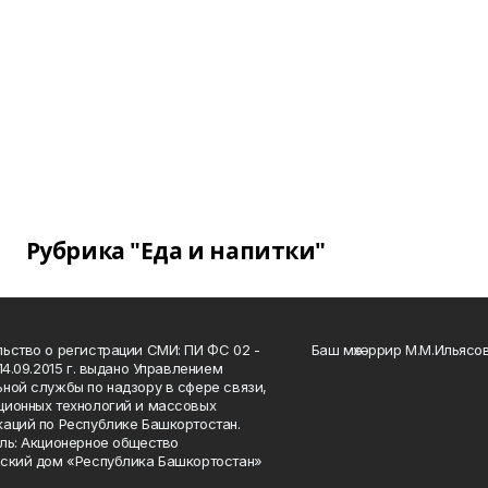
Рубрика "Еда и напитки"
ьство о регистрации СМИ: ПИ ФС 02 -
Баш мөхәррир М.М.Ильясо
14.09.2015 г. выдано Управлением
ной службы по надзору в сфере связи,
ионных технологий и массовых
аций по Республике Башкортостан.
ль: Акционерное общество
ский дом «Республика Башкортостан»