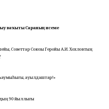
рыу ваҡыты Сараның исеме
ейы, Советтар Союзы Геройы А.И. Хохловтың
ү
Һаумыһығыҙ, ауылдаштар!»
дың 90 йыллығы