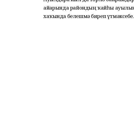
айҙарында райондың ҡайһы ауылын
хаҡында белешмә биреп үтмәксебеҙ.