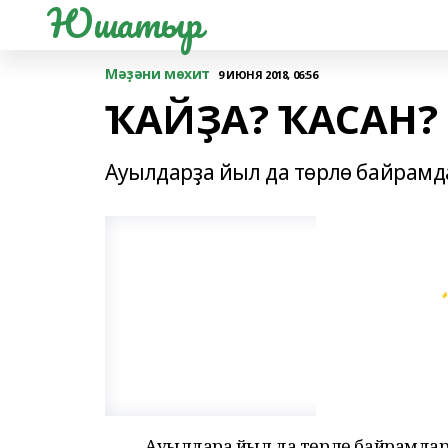
Юшатыр
Мәҙәни мөхит
9 ИЮНЯ 2018, 06:56
ҠАЙҘА? ҠАСАН?
Ауылдарҙа йыл да төрлө байрамда
Ауылдарҙа йыл да төрлө байрамдар