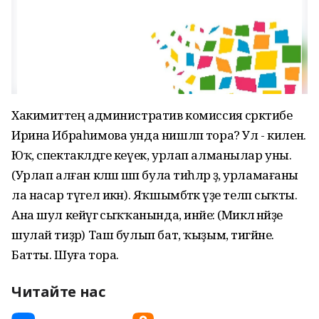
Хакимиәттең административ комиссия сәркәтибе
Ирина Ибраһимова унда нишләп тора? Ул - килен.
Юҡ, спектаклдәге кеүек, урлап алманылар уны.
(Урлап алған кәләш шәп була тиһәләр ҙә, урламағаны
ла насар түгел икән). Яҡшымбәткә үҙе теләп сыҡты.
Ана шул кейәүгә сыҡҡанында, инәйе: (Миәкәлә әнәйҙе
шулай тиҙәр) Таш булып бат, ҡыҙым, тигәйне.
Батты. Шуға тора.
Читайте нас