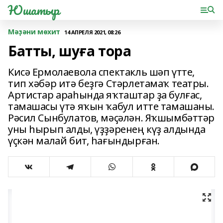
Юшатыр
Мәҙәни мөхит
14 АПРЕЛЯ 2021, 08:26
Батты, шуға тора
Кисә Ермолаевола спектакль шәп үтте,
тип хәбәр итә беҙгә Стәрлетамаҡ театры.
Артистар араһында яҡташтар ҙа булғас,
тамашасы үтә яҡын ҡабул итте тамашаны.
Рәсил Сынбулатов, мәҫәлән. Яҡшымбәттәр
уны һырып алды, үҙҙәренең күҙ алдында
үҫкән малай бит, һағындырған.