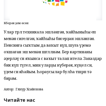
Күберәк үҙем өсөн
Улар төрлө техникала эшләнгән, ҡайһыныһы еп
менән сигелгән, ҡайһыһы бисерҙан эшләнгән.
Пенсияға сыҡтым да ваҡыт күп, шуға үҙемә
оҡшаған эш менән шөғөллөнәм. Бер картинаны
әҙерләү өсөн яҡынса өс ваҡыт талап ителә. Заказдар
бик күп түгел, мин уларҙы күберәк, күңел өсөн,
үҙем өсөн яһайым. Һораусылар булһа төшөрөп тә
бирәм.
Автор:
Гөлнур Хөсәйенова
Читайте нас