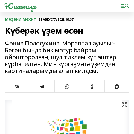
Юшатыр
Мәҙәни мөхит
21 АВГУСТА 2021, 04:37
Күберәк үҙем өсөн
Фәниә Полосухина, Мораптал ауылы:-
Бөгөн бында бик матур байрам
ойошторолған, шул тиклем күп эштәр
күрһәтелгән. Мин күргәҙмәгә үҙемдең
картиналарымды алып килдем.