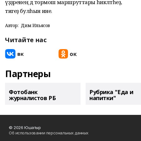
үҙҙәренең дә тормош маршруттары һикәлтәһеҙ,
тигеҙ булһын ине.
Автор:
Дим Ильясов
Читайте нас
Партнеры
Фотобанк
Рубрика "Еда и
журналистов РБ
напитки"
© 2026 Юшатыр
Об использовании персональных данных