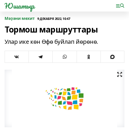
Юшатыр
Мәҙәни мөхит
9 ДЕКАБРЯ 2022, 10:47
Тормош маршруттары
Улар ике көн Өфө буйлап йөрөнө.