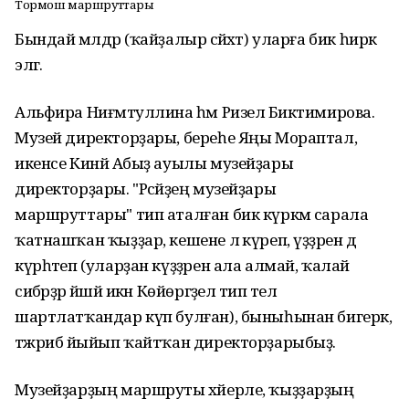
Тормош маршруттары
Бындай мәлдәр (ҡайҙалыр сәйәхәт) уларға бик һирәк
эләгә.
Альфира Ниғмәтуллина һәм Ризелә Биктимирова.
Музей директорҙары, береһе Яңы Мораптал,
икенсе Кинйә Абыҙ ауылы музейҙары
директорҙары. "Рәсәйҙең музейҙары
маршруттары" тип аталған бик күркәм сарала
ҡатнашҡан ҡыҙҙар, кешене лә күреп, үҙҙәрен дә
күрһәтеп (уларҙан күҙҙәрен ала алмай, ҡалай
сибәрҙәр йәшәй икән Көйөргәҙелә тип тел
шартлатҡандар күп булған), быныһынан бигерәк,
тәжрибә йыйып ҡайтҡан директорҙарыбыҙ.
Музейҙарҙың маршруты хәйерле, ҡыҙҙарҙың