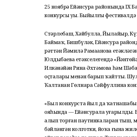
25 ноябрҙә Ейәнсура районында IX 
конкурсы уҙҙы. Быйылғы фестивалдә
Стәрлебаш, Хәйбулла, Йылайыр, Күг
Баймаҡ, Бишбүләк, Ейәнсура район
рәттән Йәмилә Рамаҙанова етәкләгә
Юлдыбаева етәкселегендә «Йәнтөй
Илкәнәйҙән Рина Әхтәмова һәм Шәба
оҫталары менән барып ҡайтты. Шу
Ҡалтанан Гөлнара Сәйфуллина конку
«Был конкурста йыл да ҡатнашабыҙ
ояһында — Ейәнсурала уҙғарылды. Б
алып торған паутинкаларҙан тыш, 
бәйләнгән колготки, йоҡа ғына жиле