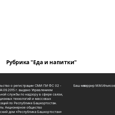
Рубрика "Еда и напитки"
ьство о регистрации СМИ: ПИ ФС 02 -
Баш мөхәррир М.М.Ильясо
14.09.2015 г. выдано Управлением
ной службы по надзору в сфере связи,
ионных технологий и массовых
аций по Республике Башкортостан.
ль: Акционерное общество
ский дом «Республика Башкортостан»