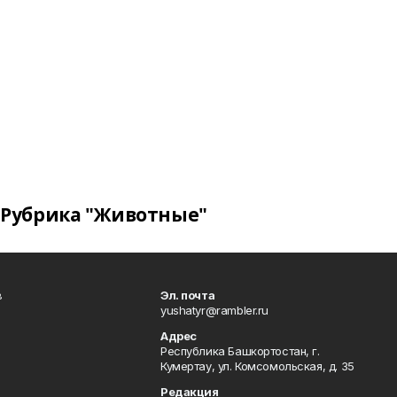
Рубрика "Животные"
в
Эл. почта
yushatyr@rambler.ru
Адрес
Республика Башкортостан, г.
Кумертау, ул. Комсомольская, д. 35
Редакция