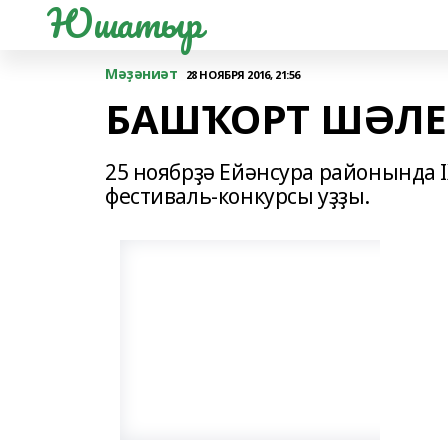
Юшатыр
Мәҙәниәт
28 НОЯБРЯ 2016, 21:56
БАШҠОРТ ШӘЛЕН
25 ноябрҙә Ейәнсура районында 
фестиваль-конкурсы уҙҙы.