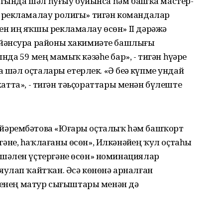
ногында шәл һуғыу буйынса һәм башҡа мастер-
 рекламалау ролигы» тигән командалар
н иң яҡшы рекламалау өсөн» II дәрәжә
йәнсура районы хакимиәте башлығы
а 59 мең мамыҡ кәзәһе бар», - тигән һүҙҙәре
 шәл оҫталары етерлек. «Ә беҙҙә күпме ундай
 хатта», - тигән тәьҫораттары менән бүлеште
йәрембәтова «Юғары оҫталыҡ һәм башҡорт
не, һаҡлағаны өсөн», Илкәнәйҙең ҡул оҫтаһы
шәлен үҫтергәне өсөн» номинациялар
улап ҡайтҡан. Әсә көнөнә арналған
әренең матур сығыштары менән дә