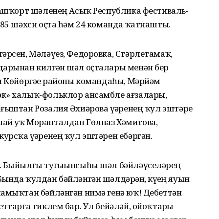
Башҡорт шәленең Асыҡ Республика фестиваль-
 85 шәхси оҫта һәм 24 команда ҡатнашты.
әрсен, Мәләүез, Федоровка, Стәрлетамаҡ,
дарынан килгән шәл оҫталары менән бер
н Көйөргәҙе районы командаһы, Мәрйәм
әк» халыҡ-фольклор ансамбле ағзалары,
ғыштан Розалия Әхиәрова үҙҙәренең ҡул эштәре
лай уҡ Морапталдан Гөлназ Хәмитова,
рсҡа үҙҙәренең ҡул эштәрен ебәргән.
. Быйылғы туғыҙынсыһы шәл бәйләүселәрҙең
ында ҡулдан бәйләнгән шәлдәрҙән, күҙҙең яуын
мамыҡтан бәйләнгән нимә генә юҡ! Дебеттән
ттарға тиклем бар. Ул бейәләй, ойоҡтарҙы