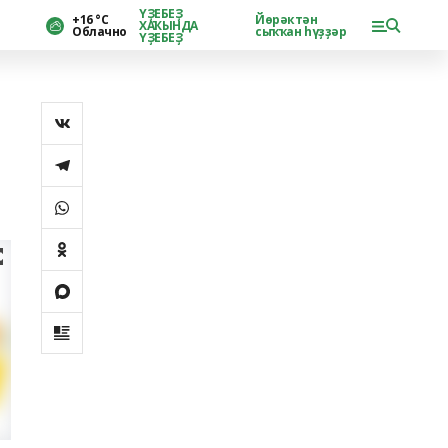
ҮҘЕБЕҘ
+16 °С
Йөрәктән
ХАҠЫНДА
Облачно
сыҡҡан һүҙҙәр
ҮҘЕБЕҘ