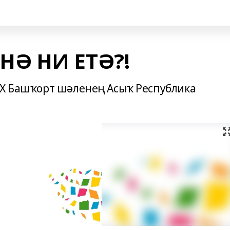
Ә НИ ЕТӘ?!
IX Башҡорт шәленең Асыҡ Республика