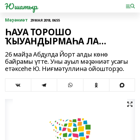
Юшатыр
Мәҙәниәт
29 МАЯ 2018, 06:55
ҺАУА ТОРОШО
ҠЫУАНДЫРМАҺА ЛА…
26 майҙа Абдулда Йорт алды көнө
байрамы үтте. Уны ауыл мәҙәниәт усағы
етәксеһе Ю. Ниғмәтуллина ойошторҙо.