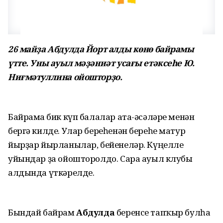
26 майҙа Абдулда Йорт алды көнө байрамы
үтте. Уны ауыл мәҙәниәт усағы етәксеһе Ю.
Ниғмәтуллина ойошторҙо.
Байрамға бик күп балалар ата-әсәләре менән
бергә килде. Улар береһенән береһе матур
йырҙар йырланылар, бейенеләр. Күңелле
уйындар ҙа ойошторолдо. Сара ауыл клубы
алдында үткәрелде.
Бындай байрам
Абдулда
беренсе тапҡыр булһа