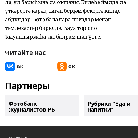
ла, ул барыһына ла оҡшаны. Киләһе йылда ла
үткәрергә кәрәк, тигән берҙәм фекергә килде
абдулдар. Бөтә балаларға приздар менән
тәмлекәстәр бирелде. Һауа торошо
ҡыуандырмаһа ла, байрам шәп үтте.
Читайте нас
Партнеры
Фотобанк
Рубрика "Еда и
журналистов РБ
напитки"