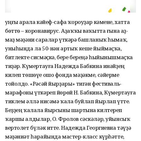
Һуңғы арала кәйеф-сафа ҡороуҙар кәмене, хатта
бөттө – коронавирус. Аҙаҡҡы ваҡытта ғына аҙ-
маҙ мәҙәни саралар үткәрә башланыҡ һымаҡ,
уныһында ла 50-нән артыҡ кеше йыймаҫҡа,
битлекте сисмәҫкә, бере береңә һыйынышмаҫҡа
тиҙәр. Күмертауға Надежда Бабкина инәйҙең
килеп төшөүе ошо фонда мәҙәкме, сәйерме
тойолдо. «Рәсәй йырҙары» тигән фестиваль-
марафоны үткәреп йөрөй Н. Бабкина, Күмертауға
тиклем әллә нисәмә ҡала буйлап йырлап үтте.
Беҙҙең ҡалала йырсыны шартына килтереп
ҡаршы алдылар, О. Фролов сәскәләр, уйынсыҡ
вертолет бүләк итте. Надежда Георгиевна тәүҙә
мәҙәниәт һарайында мастер-класс күрһәтте,