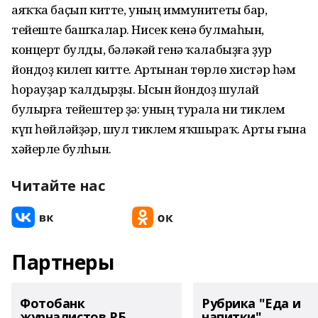
аяҡҡа баҫып китте, уның иммунитеты бар,
тейеште башҡалар. Нисек кенә булмаһын,
концерт булды, бәләкәй генә ҡалабыҙға ҙур
йондоҙ килеп китте. Артынан төрлө хистәр һәм
һорауҙар ҡалдырҙы. Ысын йондоҙ шулай
булырға тейештер ҙә: уның турала ни тиклем
күп һөйләйҙәр, шул тиклем яҡшыраҡ. Арты ғына
хәйерле булһын.
Читайте нас
Партнеры
Фотобанк
Рубрика "Еда и
журналистов РБ
напитки"