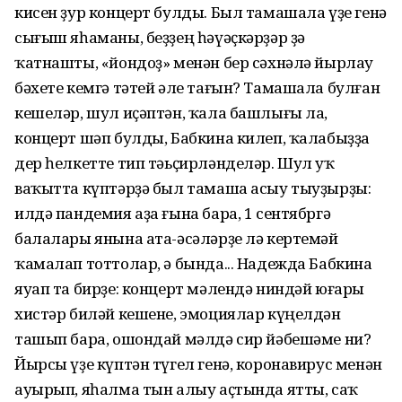
кисен ҙур концерт булды. Был тамашала үҙе генә
сығыш яһаманы, беҙҙең һәүәҫкәрҙәр ҙә
ҡатнашты, «йондоҙ» менән бер сәхнәлә йырлау
бәхете кемгә тәтей әле тағын? Тамашала булған
кешеләр, шул иҫәптән, ҡала башлығы ла,
концерт шәп булды, Бабкина килеп, ҡалабыҙҙа
дер һелкетте тип тәьҫирләнделәр. Шул уҡ
ваҡытта күптәрҙә был тамаша асыу тыуҙырҙы:
илдә пандемия аҙа ғына бара, 1 сентябргә
балалары янына ата-әсәләрҙе лә кертемәй
ҡамалап тоттолар, ә бында... Надежда Бабкина
яуап та бирҙе: концерт мәлендә ниндәй юғары
хистәр биләй кешене, эмоциялар күңелдән
ташып бара, ошондай мәлдә сир йәбешәме ни?
Йырсы үҙе күптән түгел генә, коронавирус менән
ауырып, яһалма тын алыу аҫтында ятты, саҡ