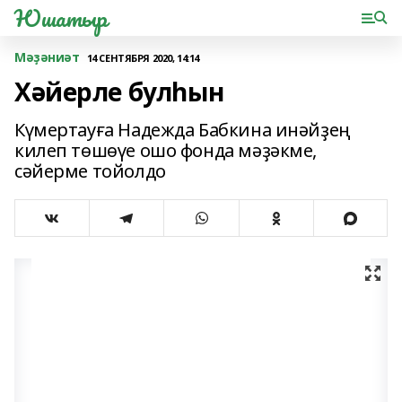
Юшатыр
Мәҙәниәт
14 СЕНТЯБРЯ 2020, 14:14
Хәйерле булһын
Күмертауға Надежда Бабкина инәйҙең
килеп төшөүе ошо фонда мәҙәкме,
сәйерме тойолдо