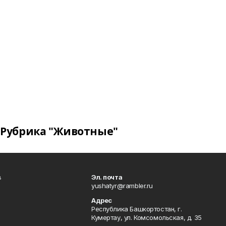
Рубрика "Животные"
в
Эл. почта
yushatyr@rambler.ru
Адрес
Республика Башкортостан, г.
Кумертау, ул. Комсомольская, д. 35