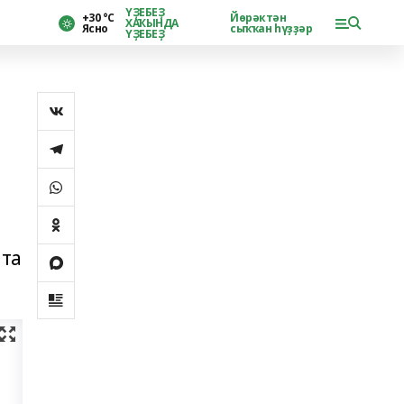
ҮҘЕБЕҘ
+30 °С
Йөрәктән
ХАҠЫНДА
Ясно
сыҡҡан һүҙҙәр
ҮҘЕБЕҘ
нта