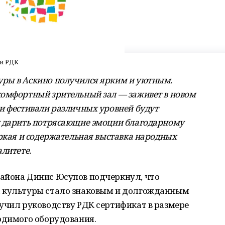
й РДК
ры в Аскино получился ярким и уютным.
комфортный зрительный зал — заживет в новом
и фестивали различных уровней будут
и дарить потрясающие эмоции благодарному
яркая и содержательная выставка народных
литете.
айона Динис Юсупов подчеркнул, что
а культуры стало знаковым и долгожданным
учил руководству РДК сертификат в размере
одимого оборудования.