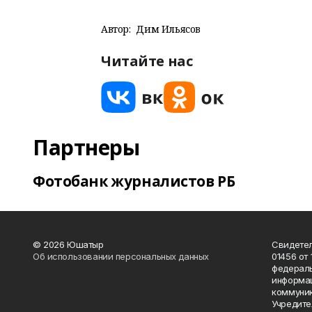
Автор:
Дим Ильясов
Читайте нас
Партнеры
Фотобанк журналистов РБ
© 2026 Юшатыр
Свидетел
Об использовании персональных данных
01456 от 
федераль
информац
коммуник
Учредите