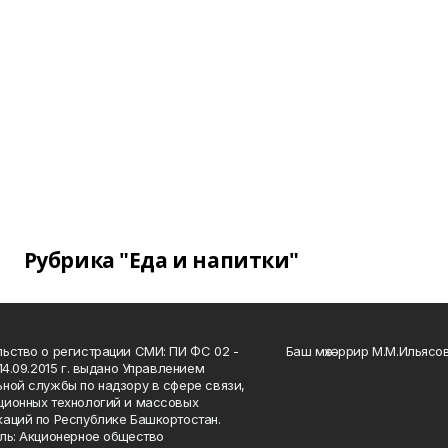
Рубрика "Еда и напитки"
ьство о регистрации СМИ: ПИ ФС 02 -
Баш мөхәррир М.М.Ильясо
14.09.2015 г. выдано Управлением
ной службы по надзору в сфере связи,
ионных технологий и массовых
аций по Республике Башкортостан.
ль: Акционерное общество